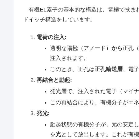
有機EL素子の基本的な構造は、電極で挟ま
ドイッチ構造をしています。
電荷の注入:
透明な陽極（アノード）
から
正孔
注入されます。
このとき、正孔は
正孔輸送層
、電
再結合と励起:
発光層で、注入された電子（マイ
この再結合により、有機分子がエ
発光:
励起状態の有機分子が、元の安定
を
光
として放出します。これが有機