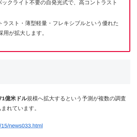
バックライト不要の自発光式で、高コントラスト
トラスト・薄型軽量・フレキシブルという優れた
採用が拡大します。
371億米ドル
規模へ拡大するという予測が複数の調査
込まれています。
12/15/news033.html