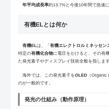
年平均成長率
約13.7%と今後10年間で急
有機ELとは何か
有機EL
は、「
有機エレクトロルミネッセン
特定の
有機化合物
に電圧をかけると、その有
た発光素子やディスプレイ技術全般を指しま
海外では、この発光素子を
OLED
（Organi
のが一般的です。
発光の仕組み（動作原理）