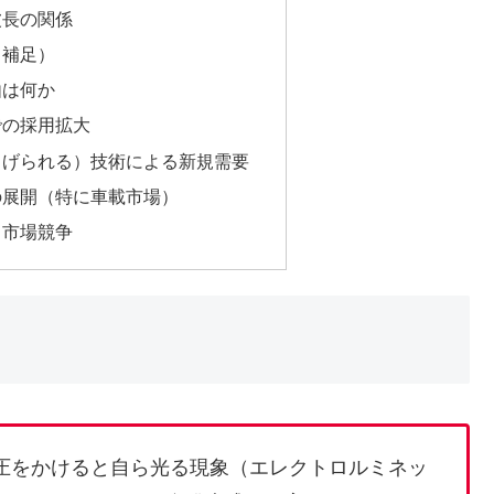
波長の関係
（補足）
由は何か
での採用拡大
（曲げられる）技術による新規需要
への展開（特に車載市場）
と市場競争
圧をかけると自ら光る現象（エレクトロルミネッ