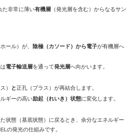
れた非常に薄い
有機層
（発光層を含む）からなるサン
（ホール）が、
陰極（カソード）から電子
が有機層へ
子は
電子輸送層
を通って
発光層
へ向かいます。
ナス）
と
正孔（プラス）が再結合します。
ネルギーの高い
励起（れいき）状態
に変化します。
した状態（基底状態）に戻るとき、余分なエネルギー
ELの発光の仕組みです。