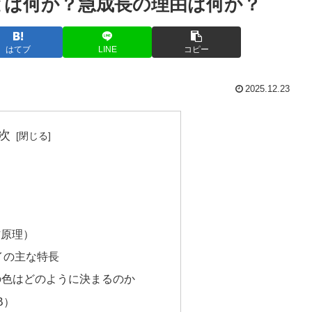
Lとは何か？急成長の理由は何か？
はてブ
LINE
コピー
2025.12.23
次
作原理）
イの主な特長
の色はどのように決まるのか
B）