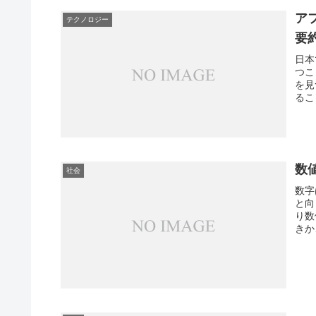
ア
テクノロジー
要
日本
つこ
を見
るこ
って
数
社会
数字
と向
り数
きか
なっ