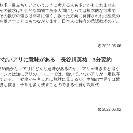
欲求＝目立ちたいというふうに考える人も多いかもしれません
その欲求は社会的な動物である人間にとっては根本的な欲求で
その欲求の強さは非常に強く、誤った方向に発揮されれば組織の
を落とすことにもつながります。日本人に特有の承認欲求のデメ
トとその対策を知ることができます。
2022.05.06
かないアリに意味がある 長谷川英祐 3分要約
要約働かないアリにどんな意味があるのか アリ＝働き者と追う
ージとは逆にアリのコロニーでは、働いていないアリが一定数存
ている。 効率から考えれば無駄に見えるが、生物の世界では競
勝ち抜き、子孫を多く残すことのできる性質が次世代...
2022.05.02