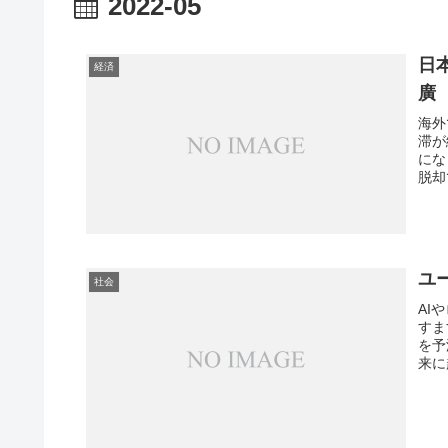
2022-05
日
経済
廣
海外
滞が
にな
脱却
改善
ユ
社会
AI
すま
を予
来に
筆者