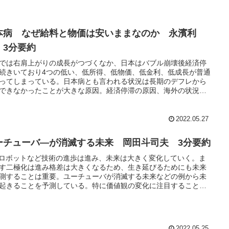
本病 なぜ給料と物価は安いままなのか 永濱利
 3分要約
では右肩上がりの成長がつづくなか、日本はバブル崩壊後経済停
続きいており4つの低い、低所得、低物価、低金利、低成長が普通
ってしまっている。日本病とも言われる状況は長期のデフレから
できなかったことが大きな原因。経済停滞の原因、海外の状況、
のために必要なことを知ることのできる本になっている。
2022.05.27
ーチューバ―が消滅する未来 岡田斗司夫 3分要約
やロボットなど技術の進歩は進み、未来は大きく変化していく。ま
す二極化は進み格差は大きくなるため、生き延びるためにも未来
測することは重要。ユーチューバが消滅する未来などの例から未
起きることを予測している。特に価値観の変化に注目することで
の予想する未来を知ることができる本になっている。
2022.05.25