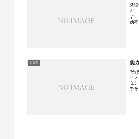
承認
が、
す。
効率
リッ
働
未分類
3分
イメ
在し
争を