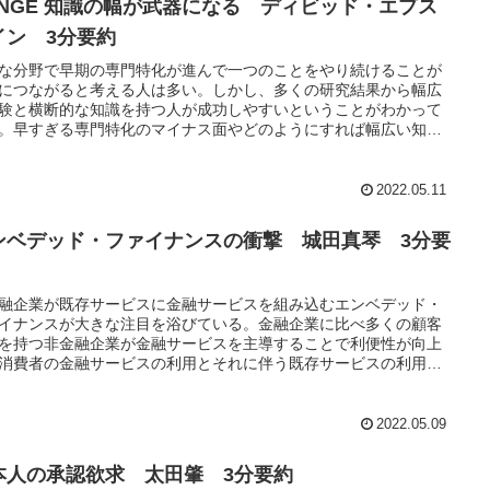
ANGE 知識の幅が武器になる ディビッド・エプス
イン 3分要約
な分野で早期の専門特化が進んで一つのことをやり続けることが
につながると考える人は多い。しかし、多くの研究結果から幅広
験と横断的な知識を持つ人が成功しやすいということがわかって
。早すぎる専門特化のマイナス面やどのようにすれば幅広い知識
ることができるかを知ることができる本になっている。
2022.05.11
ンベデッド・ファイナンスの衝撃 城田真琴 3分要
融企業が既存サービスに金融サービスを組み込むエンベデッド・
イナンスが大きな注目を浴びている。金融企業に比べ多くの顧客
を持つ非金融企業が金融サービスを主導することで利便性が向上
消費者の金融サービスの利用とそれに伴う既存サービスの利用が
することが期待されている。エンベデッド・ファイナンスの基本
ることができる本になっている。
2022.05.09
本人の承認欲求 太田肇 3分要約