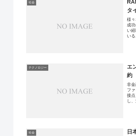
R
社会
タ
様々
成功
い経
いる
を得
エ
テクノロジー
約
非金
ファ
接点
し、
促進
を知
日
社会