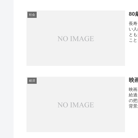
8
社会
長寿
い人
とも
こと
つい
映
経済
映画
給過
の把
背景