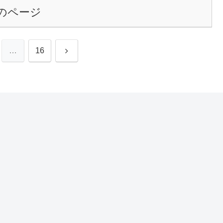
のページ
次
…
16
へ