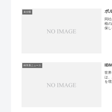
ポ
未分類
同社
植の
保し
IB
科学系ニュース
世界
は、
を増