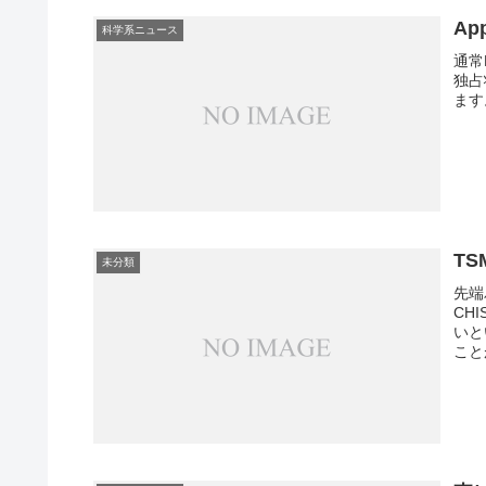
Ap
科学系ニュース
通常
独占
ます
T
未分類
先端
CH
いと
こと