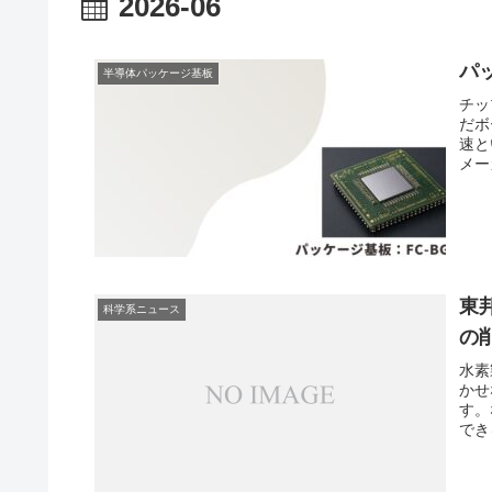
2026-06
パ
半導体パッケージ基板
チッ
だボ
速と
メー
東
科学系ニュース
の
水素
かせ
す。
でき