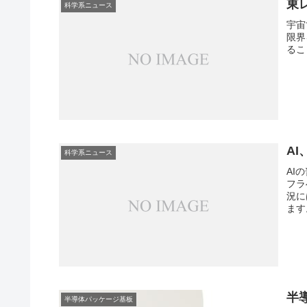
東
科学系ニュース
宇宙
限界
るこ
A
科学系ニュース
AI
フラ
況に
ます
半
半導体パッケージ基板