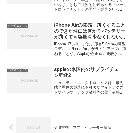
いねじ」として世界的に知られる「ハー
ドロックナット」の開発・製造を行って
いる企業ですが、近年、高強度の樹脂製
ねじの開発に注力していることが注目さ
れています。樹脂製のねじは軽量性、非
iPhone Airの発売 薄くすること
科学系ニュース
導電性、耐食性などの利点がある一方
のできた理由は何か？バッテリー
で、強度が金属に劣るという欠点があり
が薄くても容量を少なくしないた
ます。どのように強度を上げているのか
めに必要なことは？
を知ることができます。
iPhone 17シリーズに、厚さ5.6mmの薄型
モデル「iPhone Air」がラインアップに加
わることが、Appleから正式に発表されま
した。特徴は5.6mmという驚異的な薄さ
で、これは、従来のiPhoneと比較して大
幅な薄型化となります。薄型化出来た理
appleの米国内のサプライチェー
科学系ニュース
由や採用された新素材について知ること
ン強化2
ができます。
キュニティ・エレクトロニクスは、最先
端半導体の製造に不可欠なフォトレジス
トやパッケージング材料等の電子材料
を、TDKはメラの光学式手ブレ補正を支
えるTMRセンサーを供給しています。そ
れぞれの部品の特徴やそれぞれの企業の
強みを知ることができます。
安川電機、マニュピレーター増産