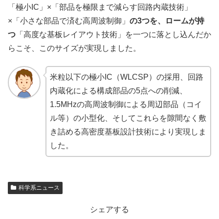
「極小IC」×「部品を極限まで減らす回路内蔵技術」
×「小さな部品で済む高周波制御」
の3つを、ロームが持
つ
「高度な基板レイアウト技術」を一つに落とし込んだか
らこそ、このサイズが実現しました。
米粒以下の極小IC（WLCSP）の採用、回路
内蔵化による構成部品の5点への削減、
1.5MHzの高周波制御による周辺部品（コイ
ル等）の小型化、そしてこれらを隙間なく敷
き詰める高密度基板設計技術により実現しま
した。
科学系ニュース
シェアする