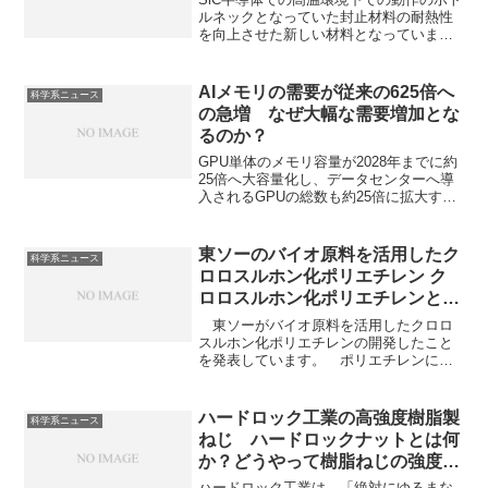
ルネックとなっていた封止材料の耐熱性
を向上させた新しい材料となっていま
す。ガラス転移温度とは何か、どのよう
に向上させたのか知ることができます。
AIメモリの需要が従来の625倍へ
科学系ニュース
の急増 なぜ大幅な需要増加とな
るのか？
GPU単体のメモリ容量が2028年までに約
25倍へ大容量化し、データセンターへ導
入されるGPUの総数も約25倍に拡大する
と予測されています。大幅な需要増加の
理由と供給不足が何を招くのかを知るこ
とができます。
東ソーのバイオ原料を活用したク
科学系ニュース
ロロスルホン化ポリエチレン ク
ロロスルホン化ポリエチレンとは
何か？バイオ原料から作るのが難
東ソーがバイオ原料を活用したクロロ
しい理由は？
スルホン化ポリエチレンの開発したこと
を発表しています。 ポリエチレンに塩
素化とクロロスルホン化を施して合成さ
れる合成ゴムである、クロロスルホン化
ポリエチレンはその優れた特性から幅広
ハードロック工業の高強度樹脂製
科学系ニュース
い分野で利用されています。クロロスル
ねじ ハードロックナットとは何
ホン化ポリエチレンとは何か、なぜ耐候
か？どうやって樹脂ねじの強度を
性に優れるのかを知ることができます。
上げているのか？
ハードロック工業は、「絶対にゆるまな