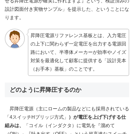
せる昇降圧電源が確実に作れますよ』という、検証済みの
設計図面付き実物サンプル」を提示した、ということにな
ります。
昇降圧電源リファレンス基板とは、入力電圧
の上下に関わらず一定電圧を出力する電源回
路において、半導体メーカーが効率やノイズ
対策を最適化して顧客に提供する「設計見本
（お手本）基板」のことです。
どのように昇降圧するのか
昇降圧電源（主にロームの製品などにも採用されている
「4スイッチHブリッジ方式」
）が電圧を上げ下げする仕
組みは、
「コイル（インダクタ）に電気を『溜めて
（ON）』『吐き出す（OFF）』という超高速なスイッチ