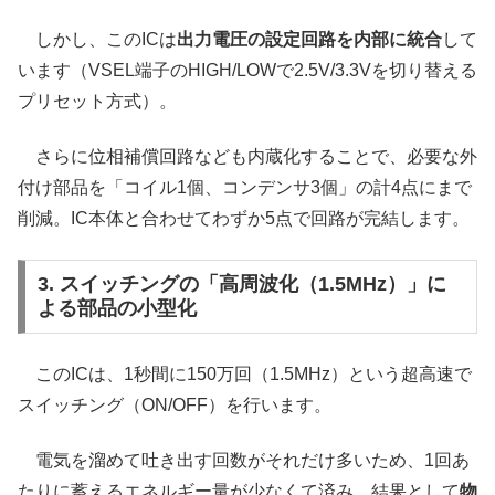
しかし、このICは
出力電圧の設定回路を内部に統合
して
います（VSEL端子のHIGH/LOWで2.5V/3.3Vを切り替える
プリセット方式）。
さらに位相補償回路なども内蔵化することで、必要な外
付け部品を「コイル1個、コンデンサ3個」の計4点にまで
削減。IC本体と合わせてわずか5点で回路が完結します。
3. スイッチングの「高周波化（1.5MHz）」に
よる部品の小型化
このICは、1秒間に150万回（1.5MHz）という超高速で
スイッチング（ON/OFF）を行います。
電気を溜めて吐き出す回数がそれだけ多いため、1回あ
たりに蓄えるエネルギー量が少なくて済み、結果として
物