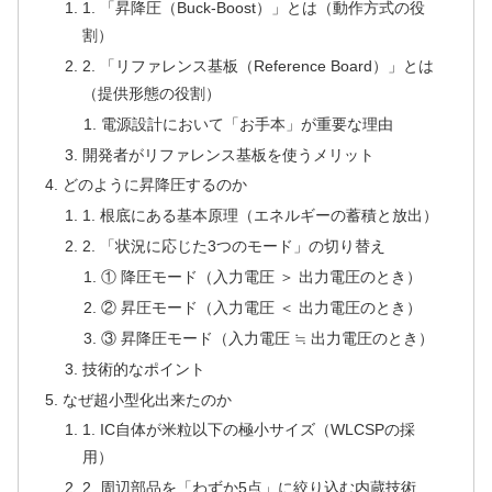
1. 「昇降圧（Buck-Boost）」とは（動作方式の役
割）
2. 「リファレンス基板（Reference Board）」とは
（提供形態の役割）
電源設計において「お手本」が重要な理由
開発者がリファレンス基板を使うメリット
どのように昇降圧するのか
1. 根底にある基本原理（エネルギーの蓄積と放出）
2. 「状況に応じた3つのモード」の切り替え
① 降圧モード（入力電圧 ＞ 出力電圧のとき）
② 昇圧モード（入力電圧 ＜ 出力電圧のとき）
③ 昇降圧モード（入力電圧 ≒ 出力電圧のとき）
技術的なポイント
なぜ超小型化出来たのか
1. IC自体が米粒以下の極小サイズ（WLCSPの採
用）
2. 周辺部品を「わずか5点」に絞り込む内蔵技術