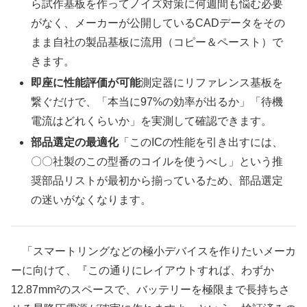
ら試作基板を作ってノイズ対策に何週間も悩む必要
がなく、メーカーが公開しているCADデータをその
まま自社の製品基板に流用（コピー＆ペースト）で
きます。
即座に性能評価が可能
測定器にリファレンス基板を
繋ぐだけで、「本当に97%の効率が出るか」「待機
電流はどれくらいか」を実測して確認できます。
部品選定の最適化
「このICの性能を引き出すには、
〇〇社製のこの型番のコイルを使うべし」という推
奨部品リストが最初から揃っているため、部品選定
の迷いがなくなります。
「スマートリングなどの極小デバイスを作りたいメーカ
ーに向けて、『この通りにレイアウトすれば、わずか
12.87mm²のスペースで、バッテリーを極限まで長持ちさ