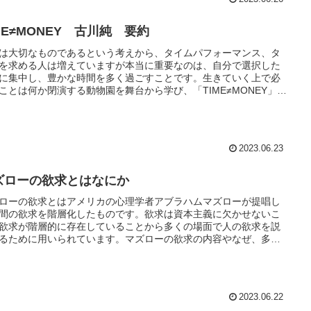
ME≠MONEY 古川純 要約
は大切なものであるという考えから、タイムパフォーマンス、タ
を求める人は増えていますが本当に重要なのは、自分で選択した
に集中し、豊かな時間を多く過ごすことです。生きていく上で必
ことは何か閉演する動物園を舞台から学び、「TIME≠MONEY」で
ことがわかる本になっています。
2023.06.23
ズローの欲求とはなにか
ローの欲求とはアメリカの心理学者アブラハムマズローが提唱し
間の欲求を階層化したものです。欲求は資本主義に欠かせないこ
欲求が階層的に存在していることから多くの場面で人の欲求を説
るために用いられています。マズローの欲求の内容やなぜ、多く
面で見られるのかなどをまとめた記事になっています。
2023.06.22