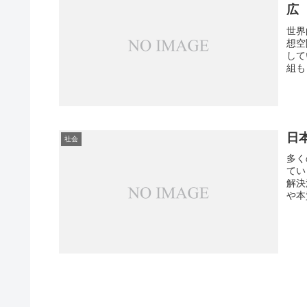
広
世界
想空
して
組も
日本
日
社会
多く
てい
解決
や本
にな