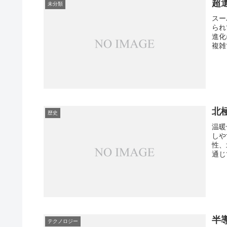
超
未分類
スー
られ
進化
複雑
か、
北
歴史
温暖
しや
性、
通じ
きる
半
テクノロジー