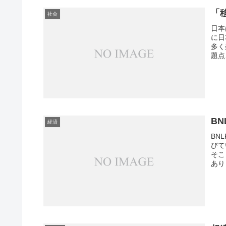
「
社会
日本
に日
多く
題点
るべ
B
経済
BN
びて
そこ
あり
いる