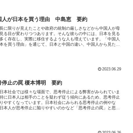
国人が日本を買う理由 中島恵 要約
長に限りが見えたことや政府の統制の厳しさなどから中国人が母
見る目が変わりつつあります。そんな彼らの中には、日本を見る
多く存在し、実際に移住するような人も増えています。「中国人
本を買う理由」を通じて、日本と中国の違い、中国人から見た日
魅力を知ることができる本になっています。
2023.06.29
考停止の罠 榎本博明 要約
日本社会では様々な場面で、思考停止による弊害がみられていま
特に日本人は相手のことを疑わず従う傾向にあるため、思考停止
りやすくなっています。日本社会にみられる思考停止の例やな
日本人が思考停止に陥りやすいのかなど「思考停止の罠」と思考
から脱却する方法を知ることができる本になっています。
2023.06.26