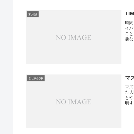
TI
未分類
時間
イパ
こと
要な
ある
マ
まとめ記事
マズ
た人
とや
明す
の場