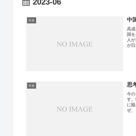
2023-06
中
社会
高成
国を
人が
が日
本の
思
社会
今の
す。
に陥
ぜ、
停止