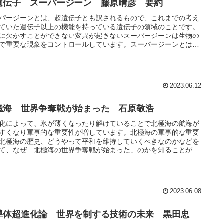
遺伝子 スーパージーン 藤原晴彦 要約
パージーンとは、超遺伝子とも訳されるもので、これまでの考え
ていた遺伝子以上の機能を持っている遺伝子の領域のことです。
に欠かすことができない変異が起きないスーパージーンは生物の
で重要な現象をコントロールしています。スーパージーンとは何
なぜ重要なのかなどを知ることができる本になっています。
2023.06.12
極海 世界争奪戦が始まった 石原敬浩
化によって、氷が薄くなったり解けていることで北極海の航海が
すくなり軍事的な重要性が増しています。北極海の軍事的な重要
北極海の歴史、どうやって平和を維持していくべきなのかなどを
て、なぜ「北極海の世界争奪戦が始まった」のかを知ることがで
本になっています。
2023.06.08
導体超進化論 世界を制する技術の未来 黒田忠