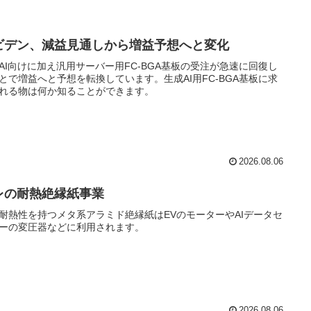
ビデン、減益見通しから増益予想へと変化
AI向けに加え汎用サーバー用FC-BGA基板の受注が急速に回復し
とで増益へと予想を転換しています。生成AI用FC-BGA基板に求
れる物は何か知ることができます。
2026.08.06
レの耐熱絶縁紙事業
耐熱性を持つメタ系アラミド絶縁紙はEVのモーターやAIデータセ
ーの変圧器などに利用されます。
2026.08.06