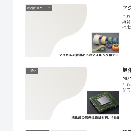
マ
材料関連ニュース
これ
綺麗
の用
旭
半導体
PI
とも
がで