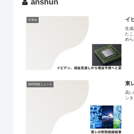
anshun
イ
半導体
生成
たこ
めら
東
材料関連ニュース
高い
ンタ