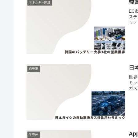
韓
エネルギー関連
EC
ステ
ッテ
日
自動車
世界
ミッ
ガス
A
半導体