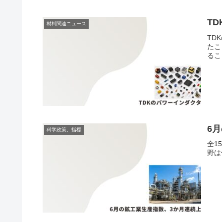
T
材料関連ニュース
TD
たこ
るこ
6
科学政策、指標
全1
野は