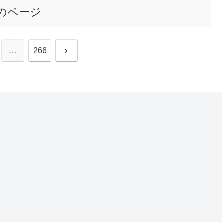
のページ
次
…
266
へ