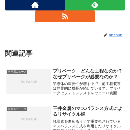
anshun
関連記事
プリベーク どんな工程なのか？
科学系ニュース
なぜプリベークが必要なのか？
半導体の重要性が増す中で、前工程装置
は世界的に成長が続いています。プリベ
ークはフォトレジストをウェーハ表面に
塗布した直後に行われる熱処理工程で
す。単純な工程ではありますが、のちの
露光工程の精度や安定性をあげるため、
三井金属のマスバランス方式によ
科学系ニュース
非常に重要な工程です。どのような工程
るリサイクル銅
があり、どのような装置が使用されるの
かを知ることができます。
脱炭素を進めるうえで重要視されている
マスバランス方式を利用したリサイクル