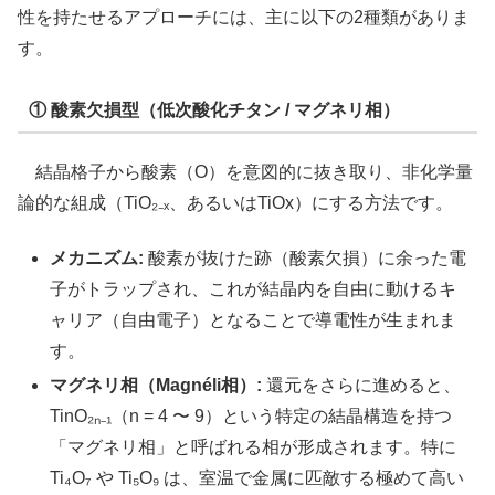
性を持たせるアプローチには、主に以下の2種類がありま
す。
① 酸素欠損型（低次酸化チタン / マグネリ相）
結晶格子から酸素（O）を意図的に抜き取り、非化学量
論的な組成（TiO₂₋ₓ、あるいはTiOx）にする方法です。
メカニズム:
酸素が抜けた跡（酸素欠損）に余った電
子がトラップされ、これが結晶内を自由に動けるキ
ャリア（自由電子）となることで導電性が生まれま
す。
マグネリ相（Magnéli相）:
還元をさらに進めると、
TinO₂ₙ₋₁（n = 4 〜 9）という特定の結晶構造を持つ
「マグネリ相」と呼ばれる相が形成されます。特に
Ti₄O₇ や Ti₅O₉ は、室温で金属に匹敵する極めて高い