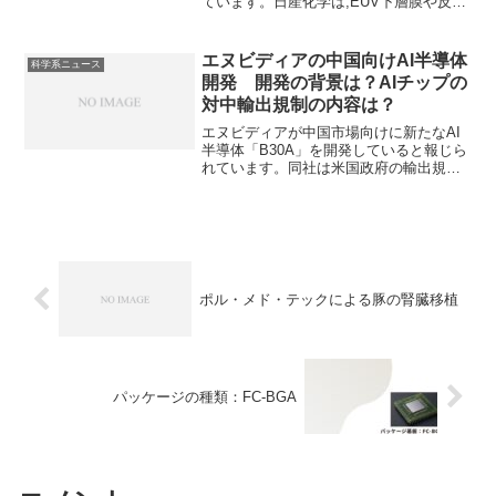
ています。日産化学は,EUV下層膜や反射
防止コーティング材などの半導体材料を
製造しています。それぞれの役割を知る
ことができます。
エヌビディアの中国向けAI半導体
科学系ニュース
開発 開発の背景は？AIチップの
対中輸出規制の内容は？
エヌビディアが中国市場向けに新たなAI
半導体「B30A」を開発していると報じら
れています。同社は米国政府の輸出規制
を受け、中国市場向けに性能を調整した
AI半導体「H20」などを開発しました
が、より高性能な新チップ「B30A」を開
発中とのことです。輸出規制の内容やど
のような製品を開発しているのかを知る
ことができます。
ポル・メド・テックによる豚の腎臓移植
パッケージの種類：FC-BGA