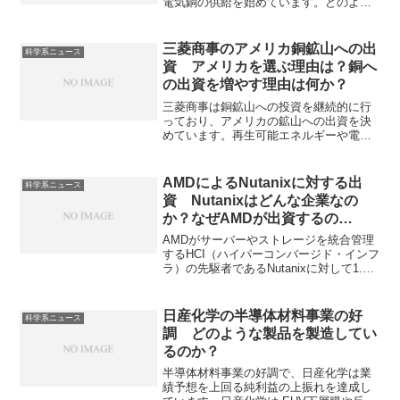
電気銅の供給を始めています。どのよう
な方式なのか知ることができます。
三菱商事のアメリカ銅鉱山への出
科学系ニュース
資 アメリカを選ぶ理由は？銅へ
の出資を増やす理由は何か？
三菱商事は銅鉱山への投資を継続的に行
っており、アメリカの鉱山への出資を決
めています。再生可能エネルギーや電気
自動車に欠かせない銅は脱炭素社会で需
要が急増するため安定確保が重要になっ
ています。アメリカへの出資を決めた理
AMDによるNutanixに対する出
科学系ニュース
由などを知ることができます。
資 Nutanixはどんな企業なの
か？なぜAMDが出資するの
か？
AMDがサーバーやストレージを統合管理
するHCI（ハイパーコンバージド・インフ
ラ）の先駆者であるNutanixに対して1.5
億ドル規模の出資を行うことが報じられ
ています。HCIとは何かやなぜAMDが出
資するのかを知ることができます。
日産化学の半導体材料事業の好
科学系ニュース
調 どのような製品を製造してい
るのか？
半導体材料事業の好調で、日産化学は業
績予想を上回る純利益の上振れを達成し