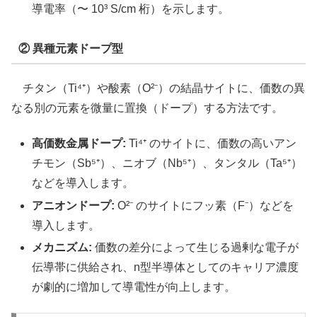
導電率（〜 10³ S/cm 桁）を示します。
② 異種元素ドープ型
チタン（Ti⁴⁺）や酸素（O²⁻）の結晶サイトに、価数の異
なる別の元素を微量に置換（ドープ）する方法です。
高価数金属ドープ:
Ti⁴⁺ のサイトに、価数の高いアン
チモン（Sb⁵⁺）、ニオブ（Nb⁵⁺）、タンタル（Ta⁵⁺）
などを導入します。
アニオンドープ:
O²⁻ のサイトにフッ素（F⁻）などを
導入します。
メカニズム:
価数の差分によって生じる過剰な電子が
伝導帯に供給され、n型半導体としてのキャリア濃度
が劇的に増加して導電性が向上します。