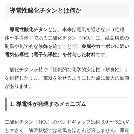
導電性酸化チタンとは何か
導電性酸化チタン
とは、本来は電気を通さない（絶縁
体〜半導体）である二酸化チタン（TiO₂）に、結晶構造の
制御や化学的な修飾を施すことで、
金属やカーボンに近い
電気伝導性（電子伝導性）を付与した材料
です。
酸化チタンが持つ「圧倒的な化学的安定性（耐食性）」
を維持したまま、電気を流せるようにした点に最大の価値
があります。
1. 導電性が発現するメカニズム
二酸化チタン（TiO₂）のバンドギャップは約 3.0 〜 3.2 eV
と大きく、通常状態では電気をほとんど通しません。導電