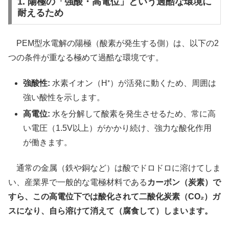
1. 陽極の「強酸・高電位」という過酷な環境に
耐えるため
PEM型水電解の陽極（酸素が発生する側）は、以下の2
つの条件が重なる極めて過酷な環境です。
強酸性:
水素イオン（H⁺）が活発に動くため、周囲は
強い酸性を示します。
高電位:
水を分解して酸素を発生させるため、常に高
い電圧（1.5V以上）がかかり続け、強力な酸化作用
が働きます。
通常の金属（鉄や銅など）は酸でドロドロに溶けてしま
い、産業界で一般的な電極材料である
カーボン（炭素）で
すら、この高電位下では酸化されて二酸化炭素（CO₂）ガ
スになり、自ら溶けて消えて（腐食して）しまいます。