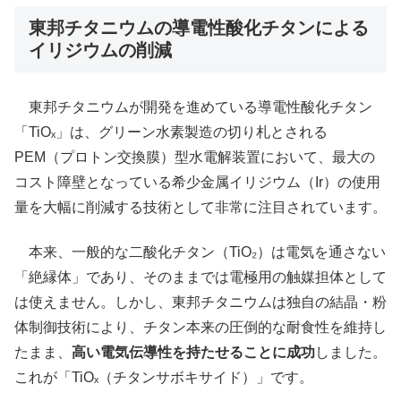
東邦チタニウムの導電性酸化チタンによる
イリジウムの削減
東邦チタニウムが開発を進めている導電性酸化チタン
「TiOₓ」は、グリーン水素製造の切り札とされる
PEM（プロトン交換膜）型水電解装置において、最大の
コスト障壁となっている希少金属イリジウム（Ir）の使用
量を大幅に削減する技術として非常に注目されています。
本来、一般的な二酸化チタン（TiO₂）は電気を通さない
「絶縁体」であり、そのままでは電極用の触媒担体として
は使えません。しかし、東邦チタニウムは独自の結晶・粉
体制御技術により、チタン本来の圧倒的な耐食性を維持し
たまま、
高い電気伝導性を持たせることに成功
しました。
これが「TiOₓ（チタンサボキサイド）」です。