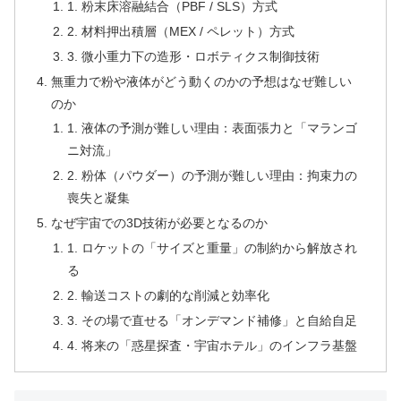
1. 粉末床溶融結合（PBF / SLS）方式
2. 材料押出積層（MEX / ペレット）方式
3. 微小重力下の造形・ロボティクス制御技術
無重力で粉や液体がどう動くのかの予想はなぜ難しい
のか
1. 液体の予測が難しい理由：表面張力と「マランゴ
ニ対流」
2. 粉体（パウダー）の予測が難しい理由：拘束力の
喪失と凝集
なぜ宇宙での3D技術が必要となるのか
1. ロケットの「サイズと重量」の制約から解放され
る
2. 輸送コストの劇的な削減と効率化
3. その場で直せる「オンデマンド補修」と自給自足
4. 将来の「惑星探査・宇宙ホテル」のインフラ基盤