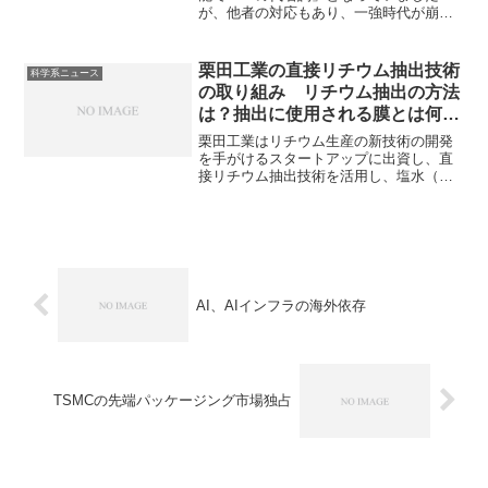
が、他者の対応もあり、一強時代が崩れ
つつあります。特にGoogleは3年前の組織
統合で開発を加速させ、自社製のAI専用
チップ（TPU）による高いコスト効率
栗田工業の直接リチウム抽出技術
科学系ニュース
と、既存の巨大インフラにAIを直接組み
の取り組み リチウム抽出の方法
込む「垂直統合」で逆襲に成功していま
は？抽出に使用される膜とは何
す。なぜ組織統合が必要だったのかやど
か？
のようにして強力な推論機能が可能にな
栗田工業はリチウム生産の新技術の開発
ったのかを知ることができます。
を手がけるスタートアップに出資し、直
接リチウム抽出技術を活用し、塩水（か
ん水）からのリチウム生産に取り組んで
います。リチウム抽出の方法や使用され
る膜の特徴を知ることができます。
AI、AIインフラの海外依存
TSMCの先端パッケージング市場独占