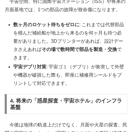
宇宙空間、特に国際宇宙ステーション（ISS）や将来の
月面基地では、1つの部品の故障が致命傷になります。
数ヶ月のロケット待ちをゼロに
: これまでは代替部品
を積んだ補給船が地上から来るのを何ヶ月も待つ必
要がありました。3Dプリンターがあれば、設計デー
タさえあれば
その場で数時間で部品を製造・交換
で
きます。
宇宙デブリ対策
: 宇宙ゴミ（デブリ）が衝突して外壁
や機器が破損した際も、即座に補修用シールドをプ
リントして対応できます。
4. 将来の「惑星探査・宇宙ホテル」のインフラ
基盤
今後は地球の軌道上だけでなく、月面や火星の探査、民