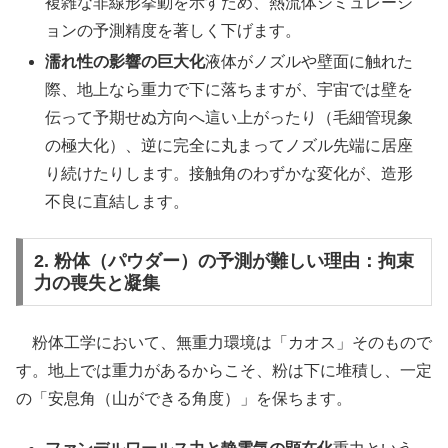
複雑な非線形挙動を示すため、熱流体シミュレーシ
ョンの予測精度を著しく下げます。
濡れ性の影響の巨大化
液体がノズルや壁面に触れた
際、地上なら重力で下に落ちますが、宇宙では壁を
伝って予期せぬ方向へ這い上がったり（毛細管現象
の極大化）、逆に完全に丸まってノズル先端に居座
り続けたりします。接触角のわずかな変化が、造形
不良に直結します。
2. 粉体（パウダー）の予測が難しい理由：拘束
力の喪失と凝集
粉体工学において、無重力環境は「カオス」そのもので
す。地上では重力があるからこそ、粉は下に堆積し、一定
の「安息角（山ができる角度）」を保ちます。