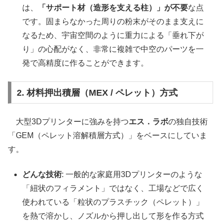
は、
「サポート材（造形を支える柱）」が不要
な点
です。固まらなかった周りの粉末がそのまま支えに
なるため、宇宙空間のように重力による「垂れ下が
り」の心配がなく、非常に複雑で中空のパーツを一
発で高精度に作ることができます。
2. 材料押出積層（MEX / ペレット）方式
大型3Dプリンターに強みを持つ
エス．ラボ
の独自技術
「GEM（ペレット溶解積層方式）」をベースにしていま
す。
どんな技術
: 一般的な家庭用3Dプリンターのような
「紐状のフィラメント」ではなく、工場などで広く
使われている「粒状のプラスチック（ペレット）」
を熱で溶かし、ノズルから押し出して形を作る方式