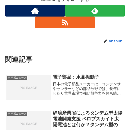
anshun
関連記事
電子部品：水晶振動子
科学系ニュース
日本の電子部品メーカーは、コンデンサ
やセンサーなどの部品分野では、長年に
わたり世界市場で強い競争力を保ち続け
ています。水晶振動子は、水晶の圧電効
果を利用して、安定した特定の周波数で
振動する受動部品です。電子回路に組み
込むことで、正確な時間や周波数の基準
経済産業省によるタンデム型太陽
科学系ニュース
信号を作り出す役割を担います。水晶振
電池開発支援 ペロブスカイト太
動子の仕組みや圧電効果、クロック信号
陽電池とは何か？タンデム型のメ
について知ることができます。