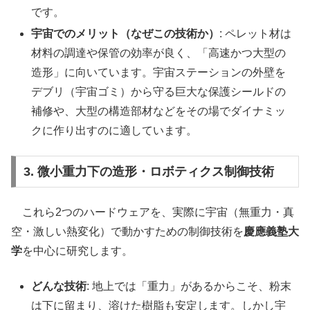
です。
宇宙でのメリット（なぜこの技術か）
: ペレット材は
材料の調達や保管の効率が良く、「高速かつ大型の
造形」に向いています。宇宙ステーションの外壁を
デブリ（宇宙ゴミ）から守る巨大な保護シールドの
補修や、大型の構造部材などをその場でダイナミッ
クに作り出すのに適しています。
3. 微小重力下の造形・ロボティクス制御技術
これら2つのハードウェアを、実際に宇宙（無重力・真
空・激しい熱変化）で動かすための制御技術を
慶應義塾大
学
を中心に研究します。
どんな技術
: 地上では「重力」があるからこそ、粉末
は下に留まり、溶けた樹脂も安定します。しかし宇