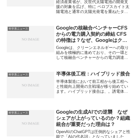
リットと課題は何か？
経済産業省が、次世代太陽電池の開発支
援の対象を広げ、特に ペロブスカイト太
陽電池と通常の太陽光発電を重ねたタン
デム型の太陽電池の開発を支援する方針
であることが報じられています。タンデ
ム型するメリットや課題を知ることがで
Googleの核融合ベンチャーCFS
科学系ニュース
きます。
からの電力購入契約の締結 CFS
の特徴は？なぜ、Googleはクリ
ーンエネルギーへの取り組みに積
Googleは、クリーンエネルギーへの取り
極的なのか？
組みを積極的に進めており、その一環と
して核融合ベンチャーからの電力調達に
も着手しています。Googleのような大手
企業が電力購入契約を結ぶことは、核融
合発電の商業化に向けた大きな一歩であ
半導体後工程：ハイブリッド接合
科学系ニュース
り、この分野の技術革新を加速させる可
半導体製造において前工程から後工程へ
能性を秘めています。CFSの特徴や
と性能向上開発の主戦場が移り始めてい
Googleが積極的に取り組む理由を知るこ
ます。ハイブリッド接合は、。誘電体層
とができます。
と極微細な銅（Cu）パッドを同時に接合
する半導体チップの積層技術です。ウエ
ハの直接接合との違いや必要な技術は何
か知ることができます。
Googleの生成AIでの逆襲 なぜ
科学系ニュース
シェアが上がっているのか？組織
統合が重要だった理由は？
OpenAIのChatGPTは圧倒的なシェアと性
能で「AIの代名詞」となっていました