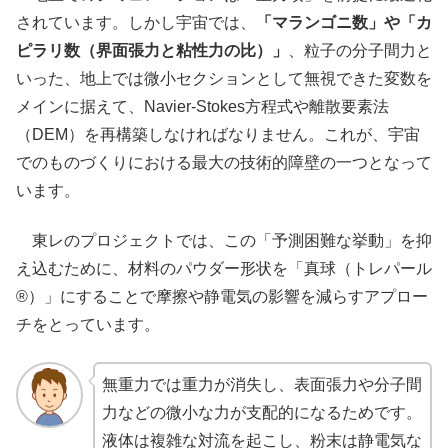
されています。しかし宇宙では、
「マランゴニ数」や「カ
ピラリ数（界面張力と粘性力の比）」
、粒子の分子間力と
いった、地上では微小セクションとして無視できた変数を
メインに据えて、Navier-Stokes方程式や離散要素法
（DEM）を再構築しなければなりません。これが、宇宙
でのものづくりにおける最大の技術的障壁の一つとなって
います。
東レのプロジェクトでは、この「予測困難な挙動」を抑
え込むために、材料のパウダー形状を「真球（トレパール
®）」にすることで摩擦や静電気の影響を減らすアプロー
チをとっています。
無重力では重力が消失し、表面張力や分子間
力などの微小な力が支配的になるためです。
液体は複雑な対流を起こし、粉末は静電気な