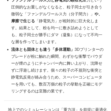
ファンデルワールス力と静電気の顕在化
重力という
圧倒的なお重しがなくなると、粒子同士が引き合う
微弱な「ファンデルワールス力（分子間力）」
や、
摩擦で生じる
「静電気力」が相対的に巨大化しま
す。結果として、粉を均一に敷き詰めようとして
も、粒子同士が勝手にダマ（凝集）になって不均一
な層を作ってしまいます。
流体とも固体とも違う「多体運動」
3Dプリンターの
ブレードが粉に触れた瞬間、わずかな衝撃でパウダ
ーが煙のようにチャンバー内に舞い上がり、沈降せ
ずに浮遊し続けます。個々の粒子の不規則な衝突と
静電気反発が絡み合うため、スーパーコンピュータ
ーを用いても、数百万個の粒子の挙動を正確にモデ
リングするのは至難の業です。
地上でのシミュレーションは「重力項」を前提に最適化