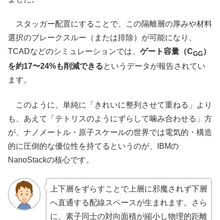
スタッガー配置にすることで、この隔離層の厚みや材料
選択のブレークスルー（または排除）が可能になり、
TCADなどのシミュレーションでは、
ゲート容量（C
）
GG
を約17〜24%も削減できる
というデータが報告されてい
ます。
このように、単純に「きれいに整列させて重ねる」より
も、あえて「テトリスのようにずらして噛み合わせる」方
が、ナノメートル・原子スケールの世界では電気的・構造
的に圧倒的な優位性を持てるというのが、IBMの
NanoStackの核心です。
上下層をずらすことで上層に邪魔されず下層
へ直通する配線スペースが生まれます。さら
に、素子同士の対向面積が縮小し物理的距離