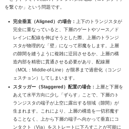
を繋ぐか」という問題です。
完全垂直（Aligned）の場合：
上下のトランジスタが
完全に重なっていると、下層のゲートやソース／ド
レインに配線を伸ばそうとした際、上層のトランジ
スタが物理的な「壁」になって邪魔をします。上層
の隙間を縫うように複雑に迂回させるか、上層の構
造内部を精密に貫通させる必要があり、配線層
（MOL：Middle-of-Line）が限界まで過密化（コンジ
ェスチョン）してしまいます。
スタッガー（Staggered）配置の場合：
上層と下層を
あえて水平方向に少し「ずらす」ことで、下層のト
ランジスタの端子が上空に露出する領域（隙間）が
生まれます。これにより、上層の構造を一切邪魔す
ることなく、上から下層の端子へ向かって垂直にコ
ンタクト（Via）をストレートに下ろすことが可能に