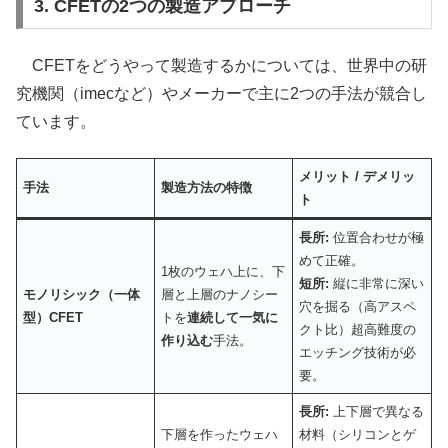
3. CFETの2つの製造アプローチ
CFETをどうやって製造するかについては、世界中の研
究機関（imecなど）やメーカーで主に2つの手法が競合し
ています。
メリット / デメリッ
手法
製造方法の特徴
ト
長所:
位置合わせが極
めて正確。
1枚のウェハ上に、下
短所:
縦に非常に深い
モノリシック（一体
層と上層のナノシー
穴を掘る（高アスペ
型）CFET
トを
連続して一気に
クト比）超高難度の
作り込む
手法。
エッチング技術が必
要。
長所:
上下層で異なる
下層を作ったウェハ
材料（シリコンとゲ