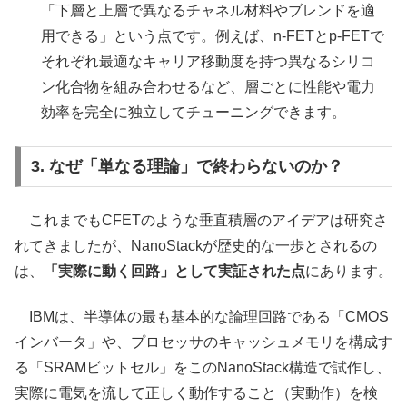
「下層と上層で異なるチャネル材料やブレンドを適
用できる」という点です。例えば、n-FETとp-FETで
それぞれ最適なキャリア移動度を持つ異なるシリコ
ン化合物を組み合わせるなど、層ごとに性能や電力
効率を完全に独立してチューニングできます。
3. なぜ「単なる理論」で終わらないのか？
これまでもCFETのような垂直積層のアイデアは研究さ
れてきましたが、NanoStackが歴史的な一歩とされるの
は、
「実際に動く回路」として実証された点
にあります。
IBMは、半導体の最も基本的な論理回路である「CMOS
インバータ」や、プロセッサのキャッシュメモリを構成す
る「SRAMビットセル」をこのNanoStack構造で試作し、
実際に電気を流して正しく動作すること（実動作）を検