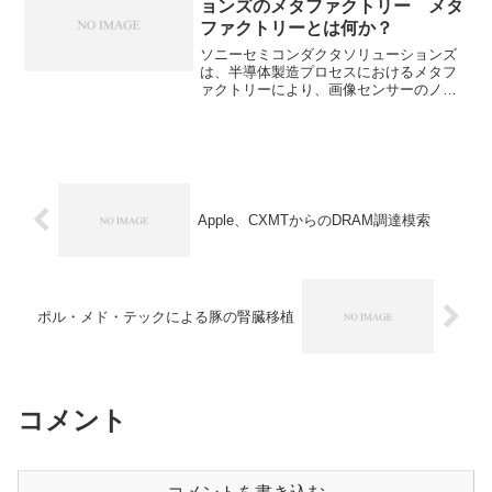
ョンズのメタファクトリー メタ
映像表示に不可欠な役割を果たします。
ファクトリーとは何か？
どのように偏光を制御しているのかを知
ることができます。
ソニーセミコンダクタソリューションズ
は、半導体製造プロセスにおけるメタフ
ァクトリーにより、画像センサーのノイ
ズを70%削減する成果を上げています。
メタファクトリーとは何か、デジタルツ
インを利用することでノイズを削減でき
る理由を知ることができます。
Apple、CXMTからのDRAM調達模索
ポル・メド・テックによる豚の腎臓移植
コメント