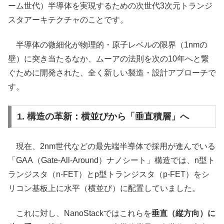
ーム世代）半導体を実現するための次世代3次元トランジ
スタアーキテクチャのことです。
半導体の微細化が物理的・原子レベルの限界（1nmの
壁）に突き当たるなか、ムーアの法則を次の10年へと繋
ぐために開発された、全く新しい製造・設計アプローチで
す。
1. 構造の革新：横並びから「垂直積層」へ
現在、2nm世代などの最先端半導体で採用が進んでいる
「GAA（Gate-All-Around）ナノシート」構造では、n型ト
ランジスタ（n-FET）とp型トランジスタ（p-FET）をシ
リコン基板上に水平（横並び）に配置していました。
これに対し、NanoStackではこれらを
垂直（縦方向）に