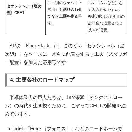
に、別のウェハ（上
ルマニウムなど）を
セケンシャル（逐次
層用）を
貼り合わせ
組み合わせやすい。
型）CFET
てから上層を作る
手
短所:
貼り合わせ時の
法。
超精密な位置合わせ
技術が必要。
BMの「NanoStack」は、このうち「セケンシャル（逐
次型）」をベースに、さらに配置をずらす工夫（スタッガ
ー配置）を加えた応用形です。
4. 主要各社のロードマップ
半導体業界の巨人たちは、1nm未満（オングストロー
ム）の時代を生き抜くために、こぞってCFETの開発を進
めています。
Intel:
「Foros（フォロス）」などのコードネームで