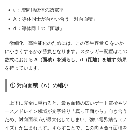
ε ：層間絶縁体の誘電率
A ：導体同士が向かい合う「対向面積」
d ：導体同士の「距離」
微細化・高性能化のためには、この寄生容量 C をいか
に小さくするかが勝負となります。スタッガー配置はこの
数式における
A（面積）を減らし、d（距離）を離す
効果
を持っています。
① 対向面積（A）の縮小
上下に完全に重ねると、最も面積の広いゲート電極やソ
ース／ドレイン領域が文字通り「真っ正面から」向き合う
ため、対向面積 Aが最大化してしまい、強い電界結合（ノ
イズ）が生まれます。ずらすことで、この向き合う面積を