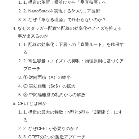
1. 構造の革新：横並びから「垂直積層」へ
2. NanoStackを実現する3つのコア技術
3. なぜ「単なる理論」で終わらないのか？
なぜスタッガー配置で配線の効率化やノイズを抑える
事が出来るのか
1. 配線の効率化：下層への「直通ルート」を確保す
る
2. 寄生容量（ノイズ）の抑制：物理原則に基づくア
プローチ
① 対向面積（A）の縮小
② 実効距離（$d$）の拡大
③ 中間隔離層の制約からの解放
CFETとは何か
1. 構造の最大の特徴：n型とp型を「2階建て」にす
る
2. なぜCFETが必要なのか？
3. CFETの2つの製造アプローチ