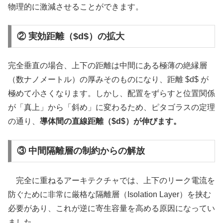
物理的に激減させることができます。
② 実効距離（$d$）の拡大
完全垂直の場合、上下の距離は中間にある極薄の絶縁層
（数ナノメートル）の厚みそのものになり、距離 $d$ が
極めて小さくなります。しかし、配置をずらすと位置関係
が「真上」から「斜め」に変わるため、ピタゴラスの定理
の通り、
導体間の直線距離（$d$）が伸びます。
③ 中間隔離層の制約からの解放
完全に重ねるアーキテクチャでは、上下のリーク電流を
防ぐために非常に厳格な隔離層（Isolation Layer）を挟む
必要があり、これが逆に寄生容量を高める原因になってい
ました。