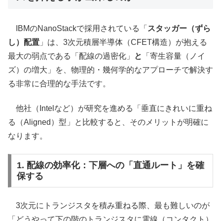
IBMのNanoStackで採用されている「
スタッガー（ずら
し）配置
」は、3次元積層半導体（CFET構造）が抱える
最大の弱点である「配線の過密化」
と
「寄生容量（ノイ
ズ）の増大」を、物理的・幾何学的なアプローチで解決す
る非常に合理的な手法です。
他社（Intelなど）が研究を進める「垂直にきれいに重ね
る（Aligned）型」と比較すると、そのメリットが明確に
なります。
1. 配線の効率化：下層への「直通ルート」を確
保する
3次元にトランジスタを積み重ねる際、最も難しいのが
「どうやって下の階のトランジスタに電線（コンタクト）