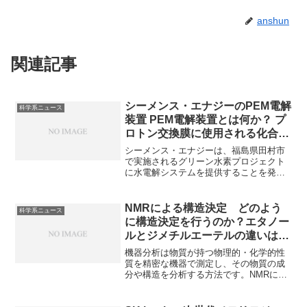
anshun
関連記事
シーメンス・エナジーのPEM電解
科学系ニュース
装置 PEM電解装置とは何か？ プ
ロトン交換膜に使用される化合物
は何か？
シーメンス・エナジーは、福島県田村市
で実施されるグリーン水素プロジェクト
に水電解システムを提供することを発表
しました。水電解装置は、電気エネルギ
ーを使って水を水素と酸素に分解する装
置です。脱炭素社会に向けた水素の製造
NMRによる構造決定 どのよう
科学系ニュース
方法として、注目されています。どのよ
に構造決定を行うのか？エタノー
うな装置なのか、装置の一種であるPEM
ルとジメチルエーテルの違いはど
電界装置とは何かを知ることができま
う分析されるのか？
す。
機器分析は物質が持つ物理的・化学的性
質を精密な機器で測定し、その物質の成
分や構造を分析する方法です。NMRによ
る構造決定は、主に化学シフトで原子の
近傍環境を、ピークの積分比で各環境の