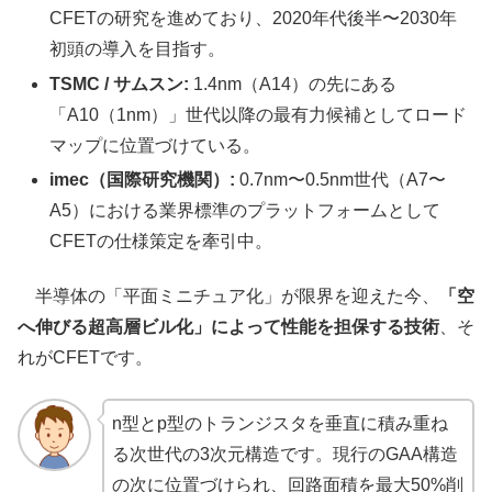
CFETの研究を進めており、2020年代後半〜2030年
初頭の導入を目指す。
TSMC / サムスン:
1.4nm（A14）の先にある
「A10（1nm）」世代以降の最有力候補としてロード
マップに位置づけている。
imec（国際研究機関）:
0.7nm〜0.5nm世代（A7〜
A5）における業界標準のプラットフォームとして
CFETの仕様策定を牽引中。
半導体の「平面ミニチュア化」が限界を迎えた今、
「空
へ伸びる超高層ビル化」によって性能を担保する技術
、そ
れがCFETです。
n型とp型のトランジスタを垂直に積み重ね
る次世代の3次元構造です。現行のGAA構造
の次に位置づけられ、回路面積を最大50%削