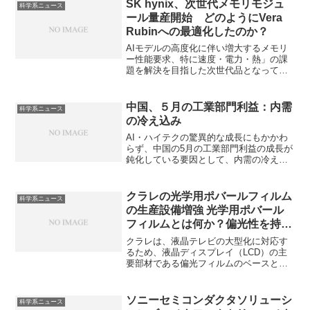
水素数を、カップリング（分裂）で隣接
SK hynix、次世代メモリモジュ
科学系ニュース
する水素の数を解析します。実際にどの
ール量産開始 どのようにVera
ように解析されるのかを知ることができ
Rubinへの最適化したのか？
ます。
AIモデルの高度化に伴い増大するメモリ
ー性能要求、特に速度・電力・熱」の課
題を解決を目指した次世代品となってい
ます。どのように低消費電力を実現した
のか知ることができます。
中国、５月の工業部門利益：内需
科学系ニュース
の冷え込み
AI・ハイテクの驚異的な成長にもかかわ
らず、中国の5月の工業部門利益の成長が
鈍化している要因として、内需の冷え込
みが挙げられています。内需の冷え込み
の要因と政府の対応策はどうか知ること
ができます。
クラレの光学用ポバールフィルム
科学系ニュース
の生産設備増強 光学用ポバール
フィルムとは何か？偏光性を持つ
理由は何か？
クラレは、液晶テレビの大型化に対応す
るため、液晶ディスプレイ（LCD）の主
要部材である偏光フィルムのベースとな
る「光学用ポバールフィルム」の生産設
備を増強しています。光学用ポバールフ
ィルムはポバール（PVA）を延伸・染色
ソニーセミコンダクタソリューシ
科学系ニュース
することで、光の偏光を制御し、鮮明な