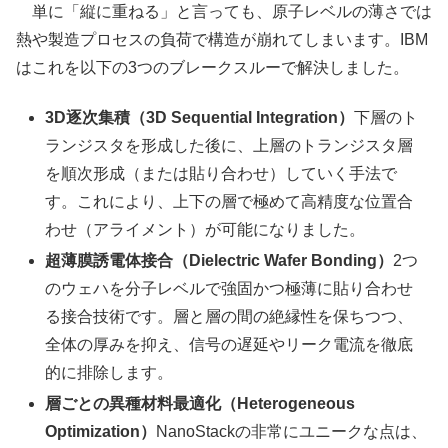
単に「縦に重ねる」と言っても、原子レベルの薄さでは
熱や製造プロセスの負荷で構造が崩れてしまいます。IBM
はこれを以下の3つのブレークスルーで解決しました。
3D逐次集積（3D Sequential Integration）
下層のト
ランジスタを形成した後に、上層のトランジスタ層
を順次形成（または貼り合わせ）していく手法で
す。これにより、上下の層で極めて高精度な位置合
わせ（アライメント）が可能になりました。
超薄膜誘電体接合（Dielectric Wafer Bonding）
2つ
のウェハを分子レベルで強固かつ極薄に貼り合わせ
る接合技術です。層と層の間の絶縁性を保ちつつ、
全体の厚みを抑え、信号の遅延やリーク電流を徹底
的に排除します。
層ごとの異種材料最適化（Heterogeneous
Optimization）
NanoStackの非常にユニークな点は、