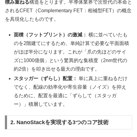
積み重ねる
構造をとります。半導体業界で次世代の本命と
されるCFET（Complementary FET：相補型FET）の概念
を具現化したものです。
面積（フットプリント）の激減：
横に並べていたも
のを2階建てにするため、単純計算で必要な平面面積
がほぼ半分になります。これが「爪の先ほどのサイ
ズに1000億個」という驚異的な集積度（2nm世代の
約2倍）を叩き出せる最大の理由です。
スタッガー（ずらし）配置：
単に真上に重ねるだけ
でなく、配線の効率化や寄生容量（ノイズ）を抑え
るために、配置を最適に「ずらして（スタッガ
ー）」積層しています。
2. NanoStackを実現する3つのコア技術