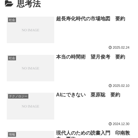
思考法
超長寿化時代の市場地図 要約
社会
2025.02.24
本当の時間術 望月俊考 要約
社会
2025.02.10
AIにできない 栗原聡 要約
テクノロジー
2024.12.30
現代人のための読書入門 印南敦
情報