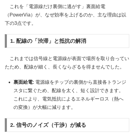
これを「電源線だけ裏側に逃がす」裏面給電
（PowerVia）が、なぜ効率を上げるのか、主な理由は以
下の3点です。
1. 配線の「渋滞」と抵抗の解消
これまでは信号線と電源線が表面で場所を取り合ってい
たため、配線が細く、長くならざるを得ませんでした。
裏面給電:
電源線をチップの裏側から直接各トランジ
スタに繋ぐため、配線を太く、短く設計できます。
これにより、電気抵抗によるエネルギーロス（熱へ
の変換）が大幅に減ります。
2. 信号のノイズ（干渉）が減る