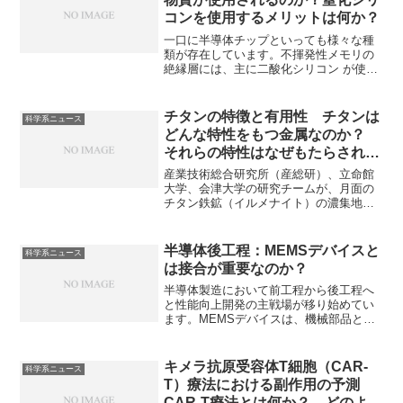
域はどこかを知ることができます。
コンを使用するメリットは何か？
一口に半導体チップといっても様々な種
類が存在しています。不揮発性メモリの
絶縁層には、主に二酸化シリコン が使わ
れます。また、データをより安定して保
持するために窒化シリコンと組み合わせ
た積層構造（ONO構造）も一般的です。
チタンの特徴と有用性 チタンは
科学系ニュース
窒化シリコンを使用するメリットや単体
どんな特性をもつ金属なのか？
で使用しない理由を知ることができま
それらの特性はなぜもたらされる
す。
のか？
産業技術総合研究所（産総研）、立命館
大学、会津大学の研究チームが、月面の
チタン鉄鉱（イルメナイト）の濃集地域
を特定しました。チタンは軽く、強く、
錆びにくいという優れた特性をもった金
属で、航空宇宙、医療、スポーツ、建
半導体後工程：MEMSデバイスと
科学系ニュース
築、化学プラントなど、幅広い分野で使
は接合が重要なのか？
用されています。チタンの特性がなぜも
たらされるのか、どのように金属チタン
半導体製造において前工程から後工程へ
が作られているのかを知ることができま
と性能向上開発の主戦場が移り始めてい
す。
ます。MEMSデバイスは、機械部品と電
子部品を、微細加工技術でシリコン基板
上に集積した微小なデバイスです。
MEMSデバイスの種類や直接接合が重要
キメラ抗原受容体T細胞（CAR-
科学系ニュース
な理由を知ることができます。
T）療法における副作用の予測
CAR-T療法とは何か？ どのよう