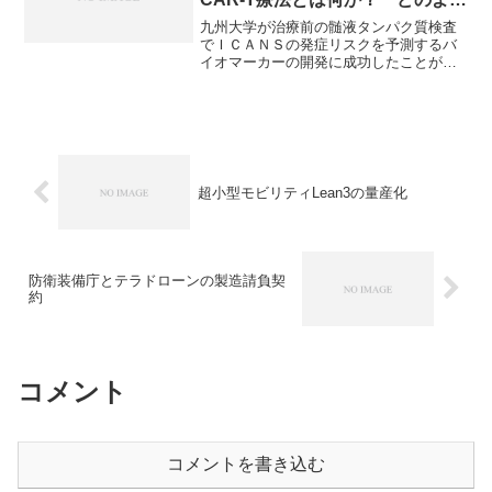
にして予測を行うのか？
九州大学が治療前の髄液タンパク質検査
でＩＣＡＮＳの発症リスクを予測するバ
イオマーカーの開発に成功したことがニ
ュースになっています。キメラ抗原受容
体T細胞（CAR-T）療法は、がん治療にお
いて高い効果を示す一方で、重篤な副作
用が報告されています。​CAR-T療法とは
何か、副作用を予測できるバイオマーカ
ーとは何かを知ることができる記事にな
っています。
超小型モビリティLean3の量産化
防衛装備庁とテラドローンの製造請負契
約
コメント
コメントを書き込む