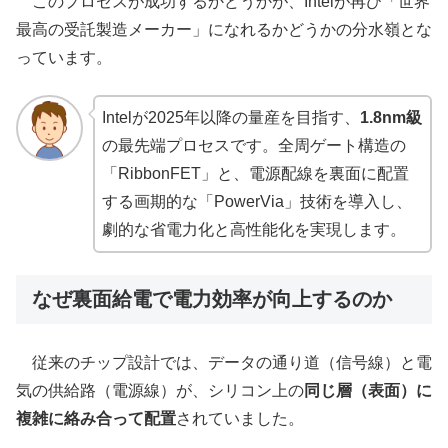
このプロセスが成功するかどうかが、Intelが再び「世界
最高の受託製造メーカー」になれるかどうかの分水嶺とな
っています。
Intelが2025年以降の量産を目指す、
1.8nm級
の最先端プロセスです。全周ゲート構造の
「RibbonFET」と、電源配線を裏面に配置
する画期的な「PowerVia」技術を導入し、
劇的な省電力化と高性能化を実現します。
なぜ裏面給電で電力効率が向上するのか
従来のチップ設計では、データの通り道（信号線）と電
気の供給路（電源線）が、シリコン上の
同じ層（表面）に
複雑に絡み合って配置
されていました。