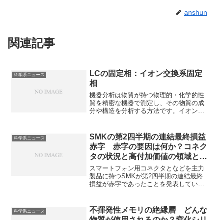
anshun
関連記事
LCの固定相：イオン交換系固定
科学系ニュース
相
機器分析は物質が持つ物理的・化学的性
質を精密な機器で測定し、その物質の成
分や構造を分析する方法です。イオン交
換系固定相は荷電した官能基による静電
相互作用でイオン性化合物を保持・分離
する固定相です。どのような種類がある
SMKの第2四半期の連結最終損益
科学系ニュース
のかや担体の使い分け方を知ることがで
赤字 赤字の要因は何か？コネク
きます。
タの状況と高付加価値の領域と
は？
スマートフォン用コネクタとなどを主力
製品に持つSMKが第2四半期の連結最終
損益が赤字であったことを発表していま
す。スマホ市場の成熟や買い替えサイク
ルの長期化がコネクタの需要減少につな
がったものとみられています。赤字の要
不揮発性メモリの絶縁層 どんな
科学系ニュース
因や今後のコネクタ分野の高付加価値領
物質が使用されるのか？窒化シリ