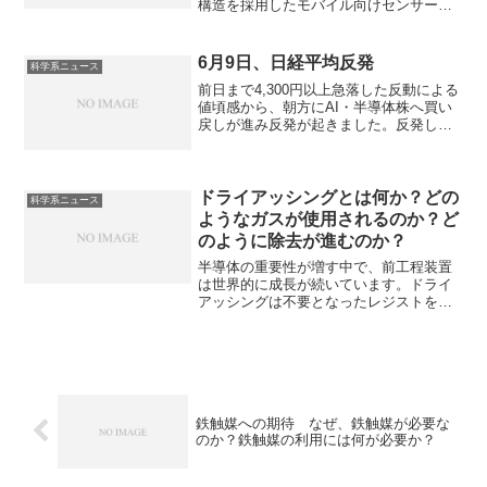
構造を採用したモバイル向けセンサーで
す。LOFIC構造の特徴やなぜ実現できた
のか知ることができます。
6月9日、日経平均反発
科学系ニュース
前日まで4,300円以上急落した反動による
値頃感から、朝方にAI・半導体株へ買い
戻しが進み反発が起きました。反発した
銘柄は何かや本日発表されるアメリカの
CPIの影響はどうか知ることができます。
ドライアッシングとは何か？どの
科学系ニュース
ようなガスが使用されるのか？ど
のように除去が進むのか？
半導体の重要性が増す中で、前工程装置
は世界的に成長が続いています。ドライ
アッシングは不要となったレジストを、
プラズマ中の活性種（主に酸素ラジカ
ル）と反応させ、揮発性ガスとして除去
する乾式プロセスです。ドライアッシン
グとは何か、どのようなメリットがあ
り、どのような反応が起きているのかを
知ることができます。
鉄触媒への期待 なぜ、鉄触媒が必要な
のか？鉄触媒の利用には何が必要か？