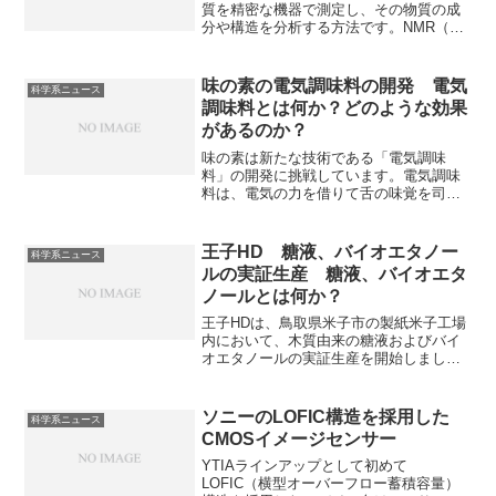
質を精密な機器で測定し、その物質の成
分や構造を分析する方法です。NMR（核
磁気共鳴）は、原子核に電磁波を当て
て、分子の構造や性質を調べる技術で
す。なぜ原子核が磁力を持つのかや磁力
味の素の電気調味料の開発 電気
科学系ニュース
を利用し、どのように構造を特定するの
調味料とは何か？どのような効果
かを知ることができます。
があるのか？
味の素は新たな技術である「電気調味
料」の開発に挑戦しています。電気調味
料は、電気の力を借りて舌の味覚を司る
神経や細胞に間接的に作用することで、
味覚を変化させるもので、特に味が薄い
と感じてしまいがちな減塩などを続けや
王子HD 糖液、バイオエタノー
科学系ニュース
すくできる技術として期待されていま
ルの実証生産 糖液、バイオエタ
す。電気調味料の特徴などを知ることが
ノールとは何か？
できます。
王子HDは、鳥取県米子市の製紙米子工場
内において、木質由来の糖液およびバイ
オエタノールの実証生産を開始しまし
た。糖液やエタノールは様々な用途があ
り、環境負荷の小さい製造法はカーボン
ニュートラルにつながる技術として注目
ソニーのLOFIC構造を採用した
科学系ニュース
されています。糖液やエタノールの特徴
CMOSイメージセンサー
や用途を知ることができます。
YTIAラインアップとして初めて
LOFIC（横型オーバーフロー蓄積容量）