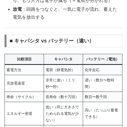
り、もう片方は電子が減る（＝電荷が分かれる）
放電
：回路をつなぐと、一気に電子が流れ、蓄えた
電気を放出する
■ キャパシタ vs バッテリー（違い）
比較項目
キャパシタ
バッテリー（電池）
蓄電方法
電荷（静電気的）
化学反応
非常に速い（ミリ
遅い（数分〜数時
充放電速度
秒〜秒）
間）
寿命（サイクル）
長寿命（数十万回）
数百〜数千回
低い（同じ大きさで
高い（たっぷり蓄電
エネルギー密度
ためられる電気が少
できる）
ない）