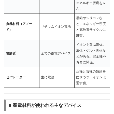
エネルギー密度を左
右。
黒鉛やシリコンな
負極材料（アノー
ど。エネルギー密度
リチウムイオン電池
ド）
と充放電サイクルに
影響。
イオンを運ぶ媒体。
液体・ゲル・固体な
電解質
全ての蓄電デバイス
どがある。安全性や
寿命に関係。
正極と負極の短絡を
セパレーター
主に電池
防ぎつつ、イオンは
通す膜。
■ 蓄電材料が使われる主なデバイス