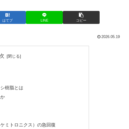
はてブ
LINE
コピー
2026.05.19
次
キシ樹脂とは
のか
料（ケミトロニクス）の急回復