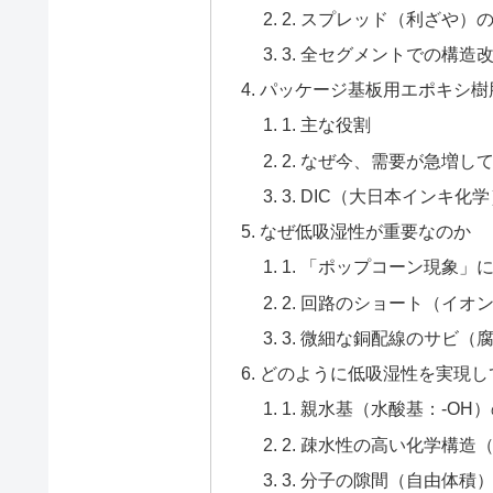
2. スプレッド（利ざや）
3. 全セグメントでの構造
パッケージ基板用エポキシ樹
1. 主な役割
2. なぜ今、需要が急増し
3. DIC（大日本インキ化
なぜ低吸湿性が重要なのか
1. 「ポップコーン現象」
2. 回路のショート（イ
3. 微細な銅配線のサビ（
どのように低吸湿性を実現し
1. 親水基（水酸基：-O
2. 疎水性の高い化学構造
3. 分子の隙間（自由体積