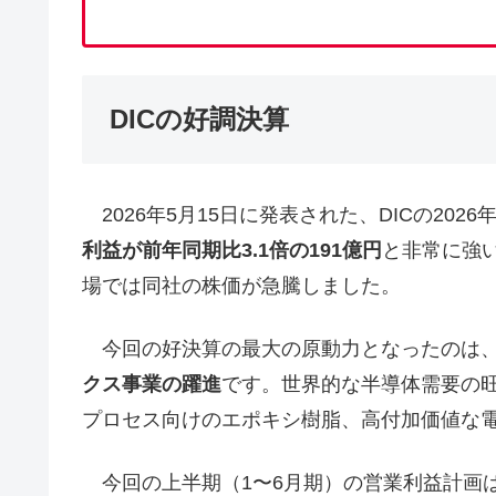
DICの好調決算
2026年5月15日に発表された、DICの202
利益が前年同期比3.1倍の191億円
と非常に強
場では同社の株価が急騰しました。
今回の好決算の最大の原動力となったのは、
クス事業の躍進
です。世界的な半導体需要の
プロセス向けのエポキシ樹脂、高付加価値な
今回の上半期（1〜6月期）の営業利益計画は「