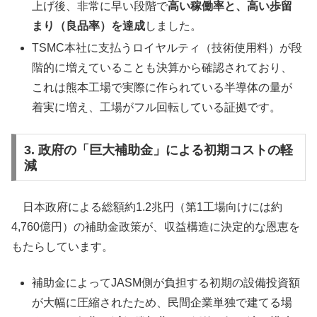
上げ後、非常に早い段階で
高い稼働率と、高い歩留
まり（良品率）を達成
しました。
TSMC本社に支払うロイヤルティ（技術使用料）が段
階的に増えていることも決算から確認されており、
これは熊本工場で実際に作られている半導体の量が
着実に増え、工場がフル回転している証拠です。
3. 政府の「巨大補助金」による初期コストの軽
減
日本政府による総額約1.2兆円（第1工場向けには約
4,760億円）の補助金政策が、収益構造に決定的な恩恵を
もたらしています。
補助金によってJASM側が負担する初期の設備投資額
が大幅に圧縮されたため、民間企業単独で建てる場