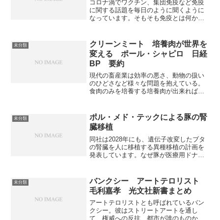
コロナ渦でワクチン、集団免疫など免疫
に関する話題を毎日のように聞くように
なっています。そもそも免疫とは何か、
ワクチンとは何かについて分かりやすく
書かれています。コロナ発生前に書かれ
たものではありますが、ニュースに踊ら
クリーンミート 培養肉が世界を
未分類
されないためにも読むべき本になってい
変える ポール・シャピロ 日経
ます。
BP 要約
現代の畜産業は効率の悪さ、動物の扱い
のひどさなど様々な問題を抱えている。
食肉のみを培養する培養肉が出来れば効
率化と動物福祉の向上を図ることができ
る。培養肉の現状と今後について知るこ
とができる本になっている。
ポル・メド・テックによる豚の腎
未分類
臓移植
同社は2028年にも、遺伝子改変したブタ
の腎臓を人に移植する異種移植の計画を
発表しています。なぜ豚が医療用ドナー
として安定して確保しやすいのか知るこ
とができます。
バンクシー アートテロリスト
未分類
毛利嘉孝 光文社新書まとめ
アートテロリストとも呼ばれているバン
クシー。彼はストリートアートを通し
て、権威への反抗、都市が誰のものか、