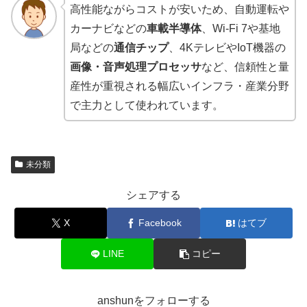
高性能ながらコストが安いため、自動運転や
カーナビなどの
車載半導体
、Wi-Fi 7や基地
局などの
通信チップ
、4KテレビやIoT機器の
画像・音声処理プロセッサ
など、信頼性と量
産性が重視される幅広いインフラ・産業分野
で主力として使われています。
未分類
シェアする
X
Facebook
はてブ
LINE
コピー
anshunをフォローする