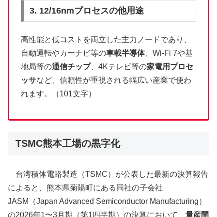
3. 12/16nmプロセスの他用途
高性能と低コストを両立した主力ノードであり、
自動運転やカーナビ等の
車載半導体
、Wi-Fi 7や基
地局等の
通信チップ
、4Kテレビ等の
家電用プロセ
ッサ
など、信頼性が重視される幅広い産業で使わ
れます。（101文字）
TSMC熊本工場の黒字化
台湾積体電路製造（TSMC）が公表した最新の決算報告
によると、熊本県菊陽町にある同社の子会社
JASM（Japan Advanced Semiconductor Manufacturing）
の2026年1〜3月期（第1四半期）の決算において、
量産開