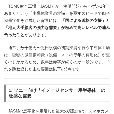
TSMC熊本工場（JASM）が、稼働開始からわずか1年
あまりという「半導体業界の常識」を覆すスピードで四半
期黒字化を達成した背景には、
「国による破格の支援」と
「地元大手顧客の強力な需要」が極めて高いレベルで噛み
合ったこと
があります。
通常、数千億円〜兆円規模の初期投資を行う半導体工場
は、巨額の減価償却費（設備コストの毎年の費用化）が重
くのしかかるため、数年は赤字が続くのが一般的です。そ
れを跳ね返した主な要因は以下の3点です。
1. ソニー向け「イメージセンサー用半導体」の
旺盛な需要
JASMの黒字化を牽引した最大の原動力は、スマホカメ