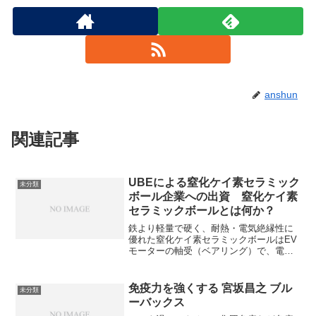
anshun
関連記事
UBEによる窒化ケイ素セラミック
未分類
ボール企業への出資 窒化ケイ素
セラミックボールとは何か？
鉄より軽量で硬く、耐熱・電気絶縁性に
優れた窒化ケイ素セラミックボールはEV
モーターの軸受（ベアリング）で、電気
腐食を防ぎ高速回転を支える重要部品と
なっています。CheomdanLabの特徴や
UBEが出資するのか知ることができま
免疫力を強くする 宮坂昌之 ブル
未分類
す。
ーバックス