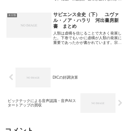
所有権と表現の自由の闘いなそを投げか
ける。バンクシーがどのような人物でど
うしてこれほど大きな注目を集めるかに
サピエンス全史（下） ユヴァ
未分類
ついて語られている。
ル・ノア・ハラリ 河出書房新
書 まとめ
人類は虚構を信じることで大きく発展し
た。下巻でもいかに虚構が人類の発展に
重要であったかが書かれています。宗教
のような神を信仰するものだけでなく、
資本主義のようなイデオロギーもすべて
虚構でしかない。明日が今日よりも良い
と信じさせる力が科学技術の発展や経済
の大幅な拡大につながったことも分かり
やすく書かれています。
DICの好調決算
ビックテックによる音声認識・音声AIス
タートアップの買収
コメント