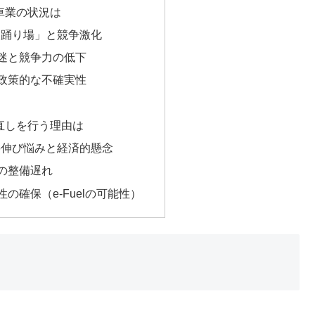
車業の状況は
の「踊り場」と競争激化
の低迷と競争力の低下
と政策的な不確実性
直しを行う理由は
需要伸び悩みと経済的懸念
ラの整備遅れ
性の確保（e-Fuelの可能性）