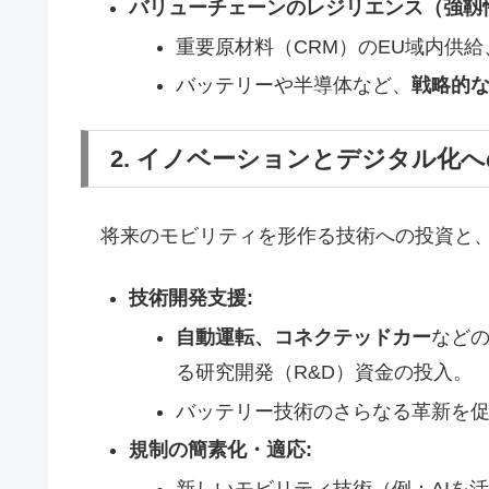
バリューチェーンのレジリエンス（強靱
重要原材料（CRM）のEU域内供
バッテリーや半導体など、
戦略的
2. イノベーションとデジタル化
将来のモビリティを形作る技術への投資と、
技術開発支援:
自動運転、コネクテッドカー
などの
る研究開発（R&D）資金の投入。
バッテリー技術のさらなる革新を
規制の簡素化・適応:
新しいモビリティ技術（例：AIを