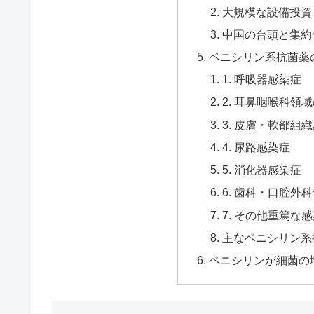
大規模な設備投資
中国の台頭と集約
ペニシリン系抗菌薬
1. 呼吸器感染症
2. 耳鼻咽喉科領
3. 皮膚・軟部組
4. 尿路感染症
5. 消化器感染症
6. 歯科・口腔外
7. その他重篤な
主なペニシリン系
ペニシリンが細菌の