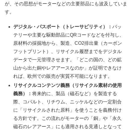
が、その思想がモーターなどの主要部品にも波及していま
す。
デジタル・パスポート（トレーサビリティ）：
バッ
テリーや主要な駆動部品にQRコードなどを付与し、
原材料の採掘地から、製造、CO2排出量（カーボン
フットプリント）、リサイクル履歴までをデジタル
データで一元管理させます。「どこの国の、どの鉱
山から出た銅やレアアースなのか」が証明できなけ
れば、欧州での販売が実質不可能になります。
リサイクルコンテンツ義務（リサイクル素材の使用
義務）：
将来的に、製品（磁石など）を製造する
際、コバルト、リチウム、ニッケルなどの一定割合
に「リサイクルされた原料」を使うことを義務付け
る方針です。この流れがモーターの「銅」や「永久
磁石のレアアース」にも適用される見通しとなって