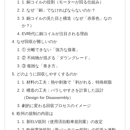
1. 銅コイルの役割（モーターが回る仕組み）
2. なぜ「銅」でなければならないのか？
3. 銅コイルの見た目と構造（なぜ「赤茶色」なの
か？）
EV時代に銅コイルが注目される理由
なぜ回収が難しいのか
① 分離できない「強力な接着」
② 不純物が混ざる「ダウングレード」
③ 複雑な「巻き方」
どのように回収しやすくするのか
1. 材料の工夫：熱や刺激で「剥がれる」特殊樹脂
2. 構造の工夫：バラしやすさを計算した設計
（Design for Disassembly）
劇的に変わる回収プロセスのイメージ
欧州の規制の内容は
1. 新ELV規則（使用済自動車規則案）の改定
2. 欧州電池規則（新バッテリー規則）の拡張と連動