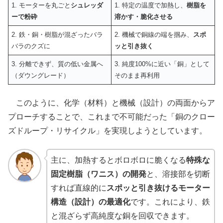
1. モーターを丸ごと
シュレッダ
1. 特定の温度で加熱し、
樹脂を
ーで粉砕
溶かす・脆化させる
2. 鉄・銅・樹脂が混ざったバラ
2. 機械で銅線の端を掴み、
スポ
バラのクズに
ッと引き抜く
3. 分離できず、質の低い金属へ
3. 純度100%に近い「銅」として
（ダウングレード）
そのまま再利用
このように、化学（材料）と機械（設計）の両面からア
プローチすることで、これまで不可能だった「銅のクロー
ズドループ・リサイクル」を実現しようとしています。
主に、加熱するとボロボロに脆くなる
特殊な
固定樹脂（ワニス）の開発
と、溶接部を切断
すれば直線的に
スポッと引き抜けるモーター
構造（設計）の最適化
です。これにより、鉄
と混ざらず高純度な銅を回収できます。