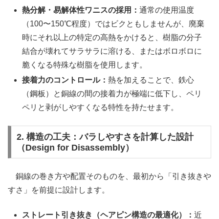
熱分解・易解体性ワニスの採用：
通常の使用温度
（100〜150℃程度）ではビクともしませんが、廃棄
時にそれ以上の特定の高熱をかけると、樹脂の分子
結合が壊れてサラサラに溶ける、またはボロボロに
脆くなる特殊な樹脂を使用します。
接着力のコントロール：
熱を加えることで、鉄心
（鋼板）と銅線の間の接着力が極端に低下し、ペリ
ペリと剥がしやすくなる特性を持たせます。
2. 構造の工夫：バラしやすさを計算した設計
（Design for Disassembly）
銅線の巻き方や配置そのものを、最初から「引き抜きや
すさ」を前提に設計します。
ストレート引き抜き（ヘアピン構造の最適化）：
近