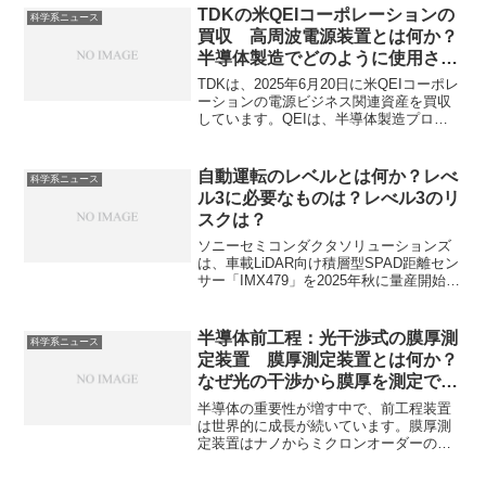
ます。原子力電池とは何か？アメリシウ
TDKの米QEIコーポレーションの
科学系ニュース
ムが選ばれた理由は？熱が電気に変わる
買収 高周波電源装置とは何か？
仕組みについて知ることができます。
半導体製造でどのように使用され
るのか？
TDKは、2025年6月20日に米QEIコーポレ
ーションの電源ビジネス関連資産を買収
しています。QEIは、半導体製造プロセ
スにおけるプラズマプロセス向け高周波
電源装置に強みを持っている企業です。
高周波電源装置とは何か、用途、特に半
自動運転のレベルとは何か？レべ
科学系ニュース
導体製造でどのように用いられているの
ル3に必要なものは？レべル3のリ
かを知ることができます。
スクは？
ソニーセミコンダクタソリューションズ
は、車載LiDAR向け積層型SPAD距離セン
サー「IMX479」を2025年秋に量産開始す
る予定です。このセンサーはレベル3以上
の自動運転の実現に貢献するものとされ
ています。自動運転のレベルはSAEが定
半導体前工程：光干渉式の膜厚測
科学系ニュース
めた0～5の6段階で、運転の主体が「人」
定装置 膜厚測定装置とは何か？
か「システム」か、またシステムの作動
なぜ光の干渉から膜厚を測定でき
条件で分けられます。自動運転の各レベ
るのか？
ルに意味やレベル3に必要なものや課題を
半導体の重要性が増す中で、前工程装置
知ることができます。
は世界的に成長が続いています。膜厚測
定装置はナノからミクロンオーダーの膜
厚を高精度に測定し、製品の品質管理や
プロセス制御に不可欠です。光の干渉と