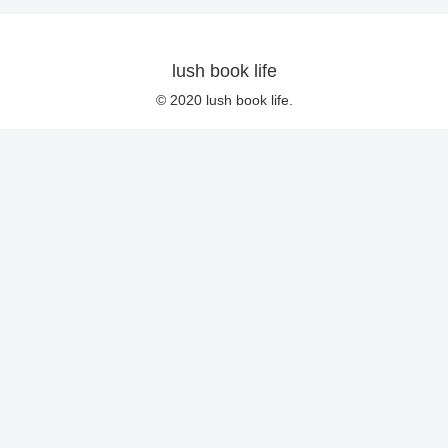
lush book life
© 2020 lush book life.