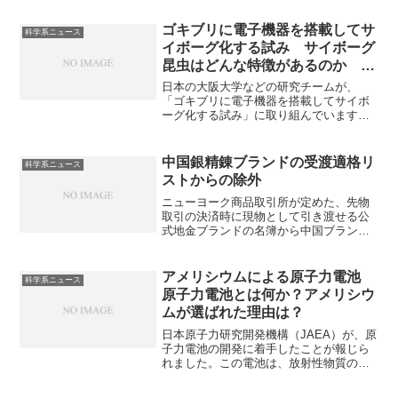
ゴキブリに電子機器を搭載してサ
科学系ニュース
イボーグ化する試み サイボーグ
昆虫はどんな特徴があるのか ロ
ボットとは何が違うのか
日本の大阪大学などの研究チームが、
「ゴキブリに電子機器を搭載してサイボ
ーグ化する試み」に取り組んでいます。
軍事、災害救助、生態研究などでの応用
が期待などが検討されているサイボーグ
昆虫とは何か、どんな利点があり、ロボ
中国銀精錬ブランドの受渡適格リ
科学系ニュース
ットとの違いは何かを知ることができる
ストからの除外
記事になっています。
ニューヨーク商品取引所が定めた、先物
取引の決済時に現物として引き渡せる公
式地金ブランドの名簿から中国ブランド
が除外されたことが報じられています。
なぜ除外されたのや市場への影響を知る
ことができます。
アメリシウムによる原子力電池
科学系ニュース
原子力電池とは何か？アメリシウ
ムが選ばれた理由は？
日本原子力研究開発機構（JAEA）が、原
子力電池の開発に着手したことが報じら
れました。この電池は、放射性物質のア
メリシウム241を熱源として利用し、半永
久的に電力を供給することを目指してい