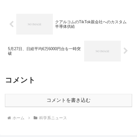
は何か、光の干渉から膜厚を測定できる
理由を知ることができます。
クアルコムのTikTok親会社へのカスタム
半導体供給
5月27日、日経平均6万6000円台を一時突
破
コメント
コメントを書き込む
ホーム
科学系ニュース