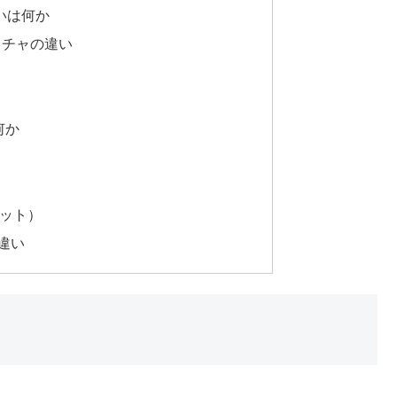
いは何か
クチャの違い
何か
64ビット）
の違い