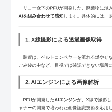
リコー傘下のPFUが開発した、廃棄物に混
AIを組み合わせて感知
します。具体的には、
1. X線撮影による透過画像取得
装置は、ベルトコンベヤーを流れる燃やせな
ごみ袋の中など、目視では確認できない場所
2. AIエンジンによる画像解析
PFUが開発した
AIエンジン
が、X線で撮影し
ャナーの開発で培われた画像認識技術を応用