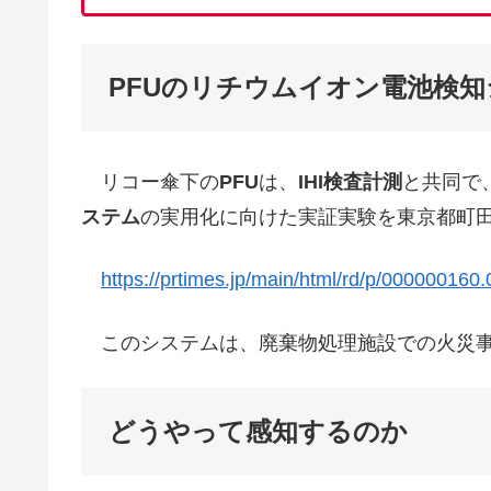
PFUのリチウムイオン電池検
リコー傘下の
PFU
は、
IHI検査計測
と共同で
ステム
の実用化に向けた実証実験を東京都町
https://prtimes.jp/main/html/rd/p/000000160
このシステムは、廃棄物処理施設での火災事
どうやって感知するのか