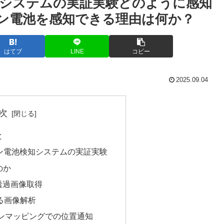
知システムの実証実験どのように感知
ン電池を感知できる理由は何か？
はてブ
LINE
コピー
2025.09.04
次
と
ン電池検知システムの実証実験
のか
る透過画像取得
よる画像解析
ョンマッピングでの位置通知