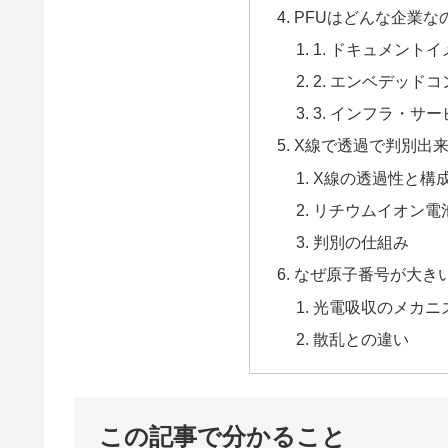
PFUはどんな企業な
1. ドキュメント
2. エンベデッド
3. インフラ・サ
X線で透過で判別出
X線の透過性と構
リチウムイオン電
判別の仕組み
なぜ原子番号が大き
光電吸収のメカニ
散乱との違い
この記事で分かること