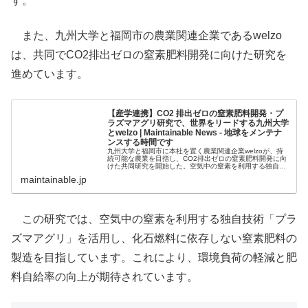
す。
また、九州大学と福岡市の農業関連企業であるwelzo
は、共同でCO2排出ゼロの窒素肥料開発に向けた研究を
進めています。
【産学連携】CO2 排出ゼロの窒素肥料開発・プ
ラズマアグリ研究で、世界をリードする九州大学
とwelzo | Maintainable News - 地球をメンテナ
ンスする時間です
九州大学と福岡市に本社を置く農業関連企業welzoが、持
続可能な農業を目指し、CO2排出ゼロの窒素肥料開発に向
けた共同研究を開始した。空気中の窒素を利用する独自技
術「プラズマアグリ」を活用し、将来の肥料不足への対策
maintainable.jp
を視野に入れたこの研究は、...
この研究では、空気中の窒素を利用する独自技術「プラ
ズマアグリ」を活用し、化石燃料に依存しない窒素肥料の
製造を目指しています。これにより、環境負荷の軽減と肥
料自給率の向上が期待されています。