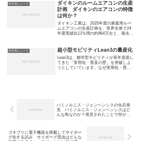
素燃料電池は水素インフラが未整備な場
ダイキンのルームエアコンの生産
科学系ニュース
所でも燃料電池システムを導入しやすく
計画 ダイキンのエアコンの特徴
なるシステムです。どのような仕組みな
は何か？
のかを知ることができます。
ダイキン工業は、2025年度の家庭用ルー
ムエアコンの生産計画を、世界全体で24
年度実績比11%増の約964万台と、過去最
多の生産数を見込むことを発表していま
す。同社は日本国内では業務用エアコン
で圧倒的なシェアを誇り、家庭用でも高
超小型モビリティLean3の量産化
科学系ニュース
い人気があります。ダイキンのエアコン
Lean3は、都市型モビリティが長年直面し
の特徴やそのメカニズムを知ることがで
てきた「実用化・普及の壁」を突破しよ
きます。
うとしていています。なぜ実用化・普及
に壁があるのかやどのように超えようと
しているのかを知ることができます。
バミノルニス・ジェンヘンシスの化石発
見 バミノルニス・ジェンヘンシスはど
んな鳥なのか？発見されたことで何が明
らかになったのか？
ゴキブリに電子機器を搭載してサイボー
グ化する試み サイボーグ昆虫はどんな