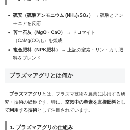
硫安（硫酸アンモニウム (NH₄)₂SO₄）
→ 硫酸とアン
モニアを反応
苦土石灰（MgO・CaO）
→ ドロマイト
（CaMg(CO₃)₂）を焼成
複合肥料（NPK肥料）
→ 上記の窒素・リン・カリ肥
料をブレンド
プラズマアグリとは何か
プラズマアグリ
とは、プラズマ技術を農業に応用する研
究・技術の総称です。特に、
空気中の窒素を直接肥料とし
て利用する技術
として注目されています。
1. プラズマアグリの仕組み