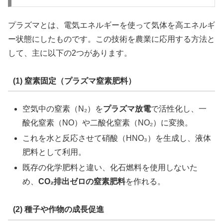
プラズマとは、電気エネルギーを使って気体を高エネルギ
ー状態にしたものです。この技術を農業に応用する方法と
して、主に以下の2つがあります。
(1) 窒素固定（プラズマ窒素肥料）
空気中の窒素（N₂）を
プラズマ放電
で活性化し、一
酸化窒素（NO）や二酸化窒素（NO₂）に変換。
これを水と反応させて硝酸（HNO₃）を生成し、液体
肥料として利用。
既存の化学肥料と違い、化石燃料を使用しないた
め、
CO₂排出ゼロの窒素肥料
を作れる。
(2) 種子や作物の成長促進