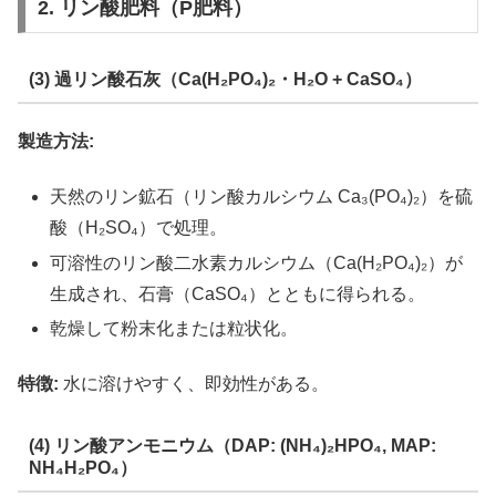
2. リン酸肥料（P肥料）
(3) 過リン酸石灰（Ca(H₂PO₄)₂・H₂O + CaSO₄）
製造方法:
天然のリン鉱石（リン酸カルシウム Ca₃(PO₄)₂）を硫
酸（H₂SO₄）で処理。
可溶性のリン酸二水素カルシウム（Ca(H₂PO₄)₂）が
生成され、石膏（CaSO₄）とともに得られる。
乾燥して粉末化または粒状化。
特徴:
水に溶けやすく、即効性がある。
(4) リン酸アンモニウム（DAP: (NH₄)₂HPO₄, MAP:
NH₄H₂PO₄）