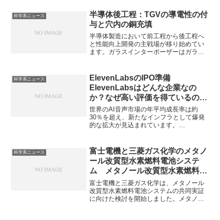
す。超純水とは何か、どのような地下水
保全を行っているのかを知ることができ
半導体後工程：TGVの導電性の付
科学系ニュース
ます。
与と穴内の銅充填
半導体製造において前工程から後工程へ
と性能向上開発の主戦場が移り始めてい
ます。ガラスインターポーザーはガラス
基板を用いた中間基板で、低誘電率で高
速伝送に優れ、熱膨張係数がシリコンに
近い、大面積で安価に製造できるなどの
ElevenLabsのIPO準備
科学系ニュース
特徴を持っています。ガラスインターポ
ElevenLabsはどんな企業なの
ーザーにはTGVと呼ばれる貫通穴があ
か？なぜ高い評価を得ているの
り、ガラス表面に銅の回路を形成するだ
か？
けでなくこの貫通穴を銅で充填する必要
世界のAI音声市場の年平均成長率は約
があります。TGVの導電性付与の方法や
30％を超え、新たなインフラとして爆発
銅めっきでの充填について知ることがで
的な拡大が見込まれています。
きます。
ElevenLabsはAI音声プラットフォームと
して注目されており、IPOに向けた準備
をしています。なぜリアルなAI音声が可
富士電機と三菱ガス化学のメタノ
科学系ニュース
能になったのか、ElevenLabsの特徴は何
ール改質型水素燃料電池システ
か知ることができます。
ム メタノール改質型水素燃料電
池システムとは何か？改質器の役
富士電機と三菱ガス化学は、メタノール
割は何か？
改質型水素燃料電池システムの共同実証
に向けた検討を開始しました。メタノー
ルを燃料とし、改質器で水素を生成して
燃料電池で発電するメタノール改質型水