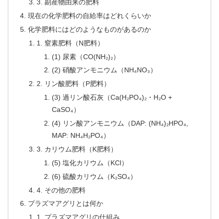
3. 副産物由来の肥料
現在の化学肥料の自給率はどれくらいか
化学肥料にはどのようなものがあるのか
1. 窒素肥料（N肥料）
(1) 尿素（CO(NH₂)₂）
(2) 硝酸アンモニウム（NH₄NO₃）
2. リン酸肥料（P肥料）
(3) 過リン酸石灰（Ca(H₂PO₄)₂・H₂O +
CaSO₄）
(4) リン酸アンモニウム（DAP: (NH₄)₂HPO₄,
MAP: NH₄H₂PO₄）
3. カリウム肥料（K肥料）
(5) 塩化カリウム（KCl）
(6) 硫酸カリウム（K₂SO₄）
4. その他の肥料
プラズマアグリとは何か
1. プラズマアグリの仕組み