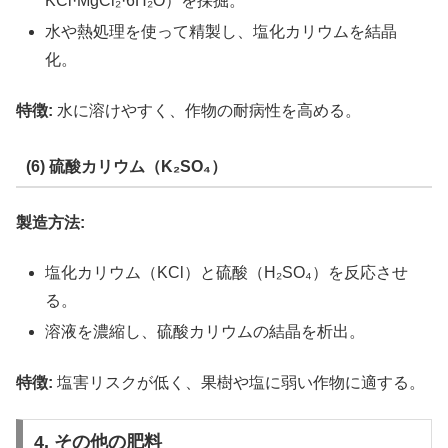
KCl·MgCl₂·6H₂O）を採掘。
水や熱処理を使って精製し、塩化カリウムを結晶
化。
特徴:
水に溶けやすく、作物の耐病性を高める。
(6) 硫酸カリウム（K₂SO₄）
製造方法:
塩化カリウム（KCl）と硫酸（H₂SO₄）を反応させ
る。
溶液を濃縮し、硫酸カリウムの結晶を析出。
特徴:
塩害リスクが低く、果樹や塩に弱い作物に適する。
4. その他の肥料