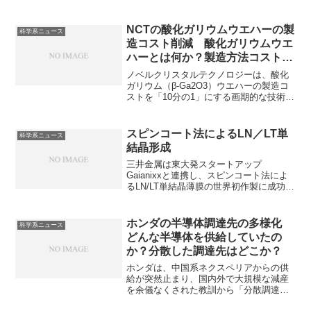
NCTの酸化ガリウムウエハーの製
科学系ニュース
造コスト削減 酸化ガリウムウエ
ハーとは何か？製造方法コストの
削減方法は？
ノベルクリスタルテクノロジーは、酸化
ガリウム（β-Ga2O3）ウエハーの製造コ
ストを「10分の1」にする画期的な技術を
発表しています。酸化ガリウムウエハー
の特長やコストを削減した方法を知るこ
とができます。
スピンコート法によるLN／LT単
科学系ニュース
結晶形成
三井金属は東大発スタートアップ
Gaianixxと連携し、スピンコート法によ
るLN/LT単結晶薄膜の世界初作製に成功し
ています。LN/LT単結晶とは何かやその利
用方法を知ることができます。
ホンダの半導体調達先の多様化
科学系ニュース
どんな半導体を供給していたの
か？分散した調達先はどこか？
ホンダは、中国系ネクスペリアからの供
給が突然止まり、国内外で大規模な減産
を余儀なくされた教訓から「分散調達」
の体制構築を進めています。どのような