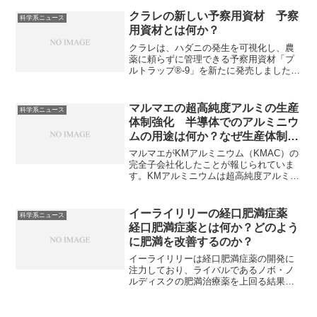
調達先を検討しているのかを知ることが
できます。
クラレの新しい予察用資材 予察
科学系ニュース
用資材とは何か？
クラレは、ハダニの発生を可視化し、農
薬に頼らずに管理できる予察用資材「プ
ルトラップ®-9」を新たに発売しました。
ハダニは多くの農作物に影響を及ぼす農
業害虫であり、薬剤による駆除などの対
応が必要とされています。予察用資材
マルマエの超高純度アルミの生産
科学系ニュース
は、農作物の病害虫の発生を事前に察知
体制強化 半導体でのアルミニウ
し、防除のタイミングを判断するための
ムの用途は何か？なぜ生産体制を
資材のことです。どのような種類がある
強化するのか？
のか、どのようなメリットがあるのかを
マルマエがKMアルミニウム（KMAC）の
知ることができます。
完全子会社化したことが報じられていま
す。KMアルミニウムは超高純度アルミの
製造に強みを持つ企業です。半導体製造
での、アルミニウムの用途やマルマエが
生産体制を強化するのはなぜか知ること
イーライリリーの経口肥満症薬
科学系ニュース
ができます。
経口肥満症薬とは何か？どのよう
に肥満を改善するのか？
イーライリリーは経口肥満症薬の開発に
注力しており、ライバルであるノボ・ノ
ルディスクの肥満治療薬を上回る結果を
出したと報じられています。経口肥満症
薬とは何かどのように食欲の抑制を行う
のかを知ることができます。