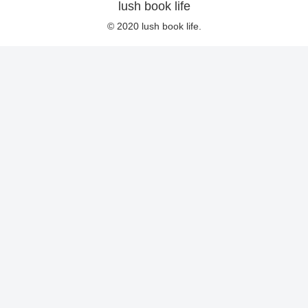
lush book life
© 2020 lush book life.