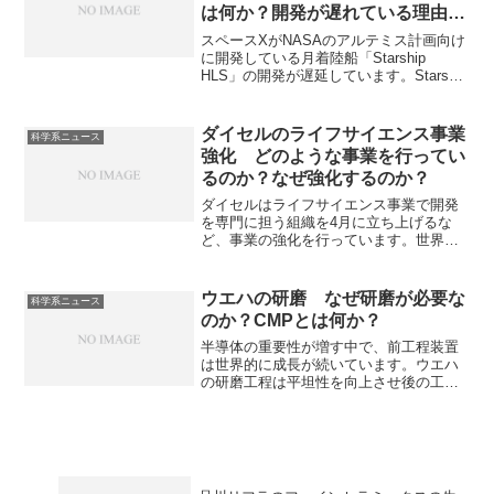
は何か？開発が遅れている理由は
何か？
スペースXがNASAのアルテミス計画向け
に開発している月着陸船「Starship
HLS」の開発が遅延しています。Starship
HLSは超巨大で再利用可能、宇宙飛行士
と大量の物資を月面へ運び、居住スペー
スも提供する点が特徴的な月着陸船で
ダイセルのライフサイエンス事業
科学系ニュース
す。Starship HLSの特徴や開発が遅れて
強化 どのような事業を行ってい
いる理由を知ることができます。
るのか？なぜ強化するのか？
ダイセルはライフサイエンス事業で開発
を専門に担う組織を4月に立ち上げるな
ど、事業の強化を行っています。世界シ
ェア首位のキラル分離カラムによる医薬
品開発支援や、火工品技術を応用した無
針注射器の開発が主な事業内容です。な
ウエハの研磨 なぜ研磨が必要な
科学系ニュース
ぜ強化するのかやキラル分離カラムの仕
のか？CMPとは何か？
組みを知ることができます。
半導体の重要性が増す中で、前工程装置
は世界的に成長が続いています。ウエハ
の研磨工程は平坦性を向上させ後の工程
の精度を向上させたり、不純物や欠陥を
除去するために不可欠です。ウエハの研
磨方法のひとつで、現在主流となってい
る方法であるCMPとは何か、研磨工程の
重要性を知ることができます。