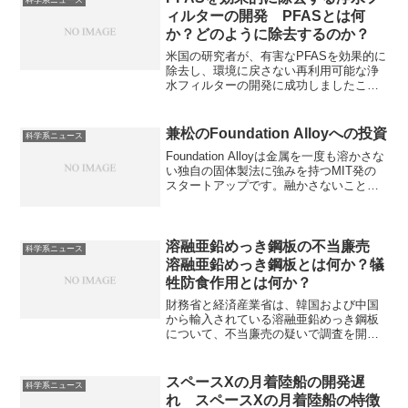
科学系ニュース
ィルターの開発 PFASとは何
か？どのように除去するのか？
米国の研究者が、有害なPFASを効果的に
除去し、環境に戻さない再利用可能な浄
水フィルターの開発に成功しましたこと
がニュースになっています。健康被害も
報告されるPFASとは何か、なぜ除去する
必要があるのか、どのように除去されて
兼松のFoundation Alloyへの投資
科学系ニュース
いるのかを知ることができる記事になっ
Foundation Alloyは金属を一度も溶かさな
ています。
い独自の固体製法に強みを持つMIT発の
スタートアップです。融かさないことの
メリットや兼松が投資するのはなぜか知
ることができます。
溶融亜鉛めっき鋼板の不当廉売
科学系ニュース
溶融亜鉛めっき鋼板とは何か？犠
牲防食作用とは何か？
財務省と経済産業省は、韓国および中国
から輸入されている溶融亜鉛めっき鋼板
について、不当廉売の疑いで調査を開始
すると発表しました。溶融亜鉛めっき鋼
板は鉄の板に亜鉛をコーティングしたも
のです。これにより、鉄のさびを防ぐこ
スペースXの月着陸船の開発遅
科学系ニュース
とができます。犠牲防食とは何かを知る
れ スペースXの月着陸船の特徴
ことができます。