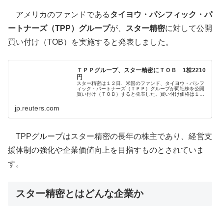
アメリカのファンドである
タイヨウ・パシフィック・パ
ートナーズ（TPP）グループ
が、
スター精密
に対して公開
買い付け（TOB）を実施すると発表しました。
ＴＰＰグループ、スター精密にＴＯＢ 1株2210
円
スター精密は１２日、米国のファンド、タイヨウ・パシフ
ィック・パートナーズ（ＴＰＰ）グループが同社株を公開
買い付け（ＴＯＢ）すると発表した。買い付け価格は１株
２２１０円で、買い付け期間は１３日から１２月２５日ま
で。買い付け予定数の下限は１４８...
jp.reuters.com
TPPグループはスター精密の長年の株主であり、経営支
援体制の強化や企業価値向上を目指すものとされていま
す。
スター精密とはどんな企業か