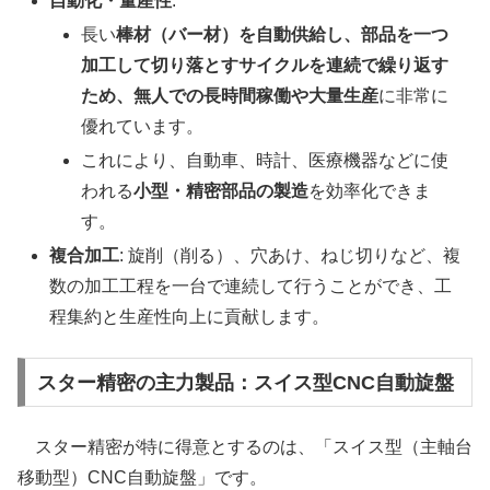
自動化・量産性
:
長い
棒材（バー材）を自動供給し、部品を一つ
加工して切り落とすサイクルを連続で繰り返す
ため、無人での長時間稼働や大量生産
に非常に
優れています。
これにより、自動車、時計、医療機器などに使
われる
小型・精密部品の製造
を効率化できま
す。
複合加工
: 旋削（削る）、穴あけ、ねじ切りなど、複
数の加工工程を一台で連続して行うことができ、工
程集約と生産性向上に貢献します。
スター精密の主力製品：スイス型CNC自動旋盤
スター精密が特に得意とするのは、「スイス型（主軸台
移動型）CNC自動旋盤」です。