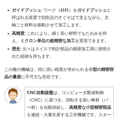
ガイドブッシュ
: ワーク（材料）を
ガイドブッシュ
と
呼ばれる装置で切削点のすぐそばで支えながら、主
軸ごと材料を移動させて加工します。
高精度
: これにより、細く長い材料でもたわみを抑
え、
ミクロン単位の超精密な加工
を実現できます。
歴史
: 元々はスイスで時計部品の精密加工用に発明さ
れた経緯を持ちます。
この種の機械は、特に高い精度が求められる
小型の精密部
品の量産
に不可欠な存在です。
CNC自動旋盤
は、コンピュータ数値制御
（CNC）に基づき、回転する長い棒材（バ
ー材）を自動供給し、
高精度な小型精密部品
を連続・大量生産する工作機械です。スター