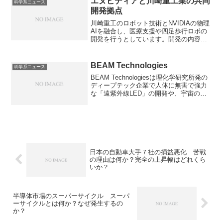
エヌビディアと川崎重工業の共同
科学系ニュース
り組みの例を知ることができます。
開発拠点
川崎重工のロボット技術とNVIDIAの物理
AIを融合し、医療支援や四足歩行ロボの
開発を行うとしています。開発の内容や
なぜ物理AIへの注目度が高まっているの
か知ることができます。
BEAM Technologies
科学系ニュース
BEAM Technologiesは理化学研究所発の
ディープテック企業で人体に無害で強力
な「遠紫外線LED」の開発や、宇宙の微
小重力環境を活用した次世代半導体の結
晶成長に取り組んでいます。遠紫外線
LEDとはなにか知ることができます。
日本の自動車大手７社の損益悪化 苦戦
の理由は何か？完全の上昇幅はどれくら
いか？
半導体市場のスーパーサイクル スーパ
ーサイクルとは何か？なぜ発生するの
か？