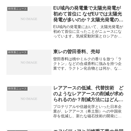
は漏水早期発見や検針業務の効率化、住
民サービス向上やDX化、省人化などに貢
EU域内の発電量で太陽光発電が
科学系ニュース
献可能な技術として注目されています。
初めて首位に なぜEUでは太陽光
特に山間部で必要な理由やスマート水道
発電が多いのか？太陽光発電の問
メーターの仕組みを知ることができま
題点は何か？
す。
EU域内の発電量において、太陽光発電が
初めて首位に立ったことがニュースにな
っています。気候変動対策とロシアから
のエネルギー依存脱却のため、強力な政
策支援（補助金、設置義務化）と技術革
新によるコスト低減が進んだ結果、太陽
東レの曽田香料、売却
科学系ニュース
光発電の導入が加速したものと考えられ
曽田香料は桃やミルクの香りを放つ「ラ
ます。
クトン」などの合成香料に強みを持つ企
業です。ラクトン化合物とは何か、なぜ
売却するのか知ることができます。
レアアースの低減、代替技術 ど
科学系ニュース
のようなレアアースの削減が求め
られるのか？削減方法にはどんな
ものがあるのか？
プロテリアルや信越化学といった日本企
業が、レアアース（希土類）への中国依
存を低減し、新たな磁石技術の開発に挑
んでいます。レアアースの低減が可能と
なれば中国依存の減少など済安全保障の
観点からも非常に有用です。磁石での取