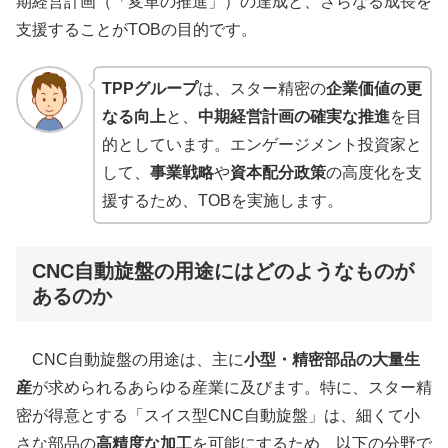
期経営計画（「変革の推進」）の達成と、さらなる成長を
支援することがTOBの目的です。
TPPグループ
は、スター精密の
企業価値の更
なる向上
と、
中期経営計画の確実な推進
を目
的としています。エンゲージメント投資家と
して、
事業戦略
や
資本配分政策
の高度化を支
援するため、TOBを実施します。
CNC自動旋盤の用途にはどのようなものが
あるのか
CNC自動旋盤の用途は、主に
小型・精密部品の大量生
産
が求められるあらゆる産業に及びます。特に、スター精
密が得意とする「スイス型CNC自動旋盤」は、細くて小
さな部品の
高精度な加工
を可能にするため、以下の分野で