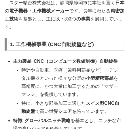
スター精密株式会社は、静岡県静岡市に本社を置く
日本
の電子機器・工作機械メーカー
です。長年にわたる
精密加
工技術
を基盤とし、主に以下の
2つの事業
を展開していま
す。
1. 工作機械事業 (CNC自動旋盤など)
主力製品
:
CNC（コンピュータ数値制御）自動旋盤
時計や自動車、医療（歯科用部品など）、デジ
タル機器といった様々な分野の
小型精密部品
を
高精度に、かつ大量に加工するための「マザー
マシン」を提供しています。
特に、小さな部品加工に適した
スイス型CNC自
動旋盤
で高い
世界シェア
を誇っています。
特徴
:
グローバルニッチ戦略
を基本とし、ニッチな市
場で高いシェアを確保しています。