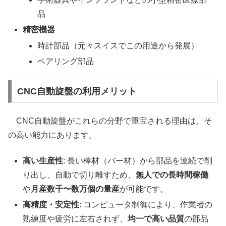
品
精密機器
時計部品（元々スイスでこの用途から発展）
ベアリング部品
CNC自動旋盤の利用メリット
CNC自動旋盤がこれらの分野で重宝される理由は、そ
の高い能力にあります。
高い生産性
: 長い棒材（バー材）から部品を連続で削
り出し、自動で切り離すため、
無人での長時間稼働
や
月産数千〜数万個の量産
が可能です。
高精度・安定性
: コンピュータ制御により、作業者の
熟練度や疲労に左右されず、
均一で高い品質
の部品