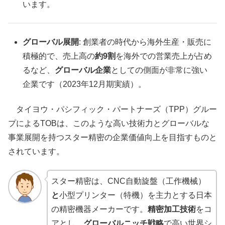
います。
グローバル展開
: 創業者の時代から海外生産・販売に
積極的で、売上高の
約9割
を海外での営業売上が占め
るなど、
グローバル企業
としての側面が非常に強い
企業です（2023年12月期実績）。
タイヨウ・パシフィック・パートナーズ（TPP）グルー
プによるTOBは、このような高い技術力とグローバルな
事業展開を持つスター精密の企業価値向上を目指すものと
されています。
スター精密は、CNC自動旋盤（工作機械）
と
小型プリンター（特機）を主力とする日本
の精密機器メーカーです。
精密加工技術
をコ
アとし、
グローバルニッチ戦略
で高い世界シ