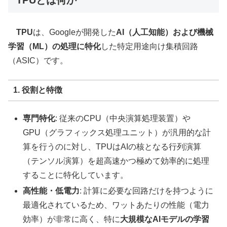
TPUとは何か
TPU
は、Googleが開発した
AI（人工知能）および機械
学習（ML）の処理に特化
した特定用途向け集積回路
（ASIC）です。
1. 役割と特徴
専門特化
: 従来のCPU（中央演算処理装置）や
GPU（グラフィックス処理ユニット）が汎用的な計
算を行うのに対し、TPUはAIの核となる行列演算
（テンソル演算）を超高速かつ極めて効率的に処理
することに特化しています。
高性能・低電力
: 計算に必要な回路だけを持つように
最適化されているため、ワットあたりの性能（電力
効率）が非常に高く、特に
大規模なAIモデルの学習