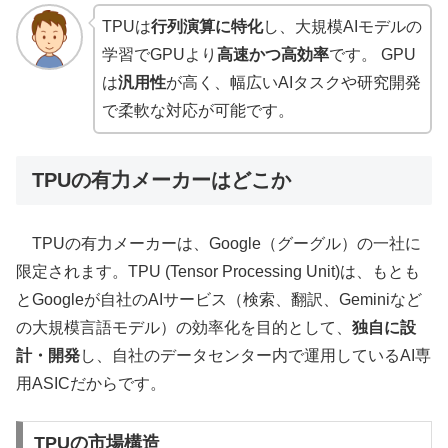
TPUは
行列演算に特化
し、大規模AIモデルの
学習でGPUより
高速かつ高効率
です。 GPU
は
汎用性
が高く、幅広いAIタスクや研究開発
で柔軟な対応が可能です。
TPUの有力メーカーはどこか
TPUの有力メーカーは、Google（グーグル）の一社に
限定されます。TPU (Tensor Processing Unit)は、もとも
とGoogleが自社のAIサービス（検索、翻訳、Geminiなど
の大規模言語モデル）の効率化を目的として、
独自に設
計・開発
し、自社のデータセンター内で運用しているAI専
用ASICだからです。
TPUの市場構造