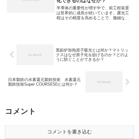
化できるのはなぜか？
半導体の重要性が増す中で、前工程装置
は世界的に成長が続いています。露光工
程はその精度を高めることで、微細な回
路を形成できるため非常に重要な工程で
す。露光工程に使われる光源はその波長
が短いほど微細化できることもあり、よ
り短い波長の光の適用が検討されてきま
した。どのような光源があり、なぜ波長
が短いほど微細化できるのかを知ること
黒鉛炉加熱原子吸光とは何か？マトリッ
ができます。
クスはなぜ原子化を妨げるのか？どのよ
うに防ぐことができるか？
日本製鉄の水素還元製鉄技術 水素還元
製鉄技術Super COURSE50とは何か？
コメント
コメントを書き込む