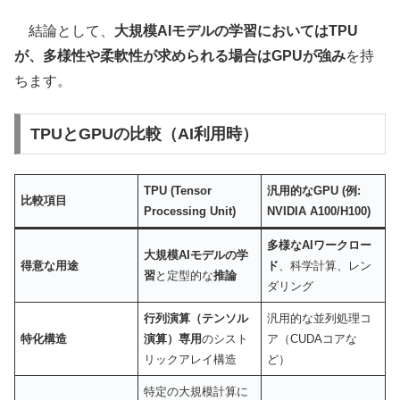
結論として、
大規模AIモデルの学習においてはTPU
が、多様性や柔軟性が求められる場合はGPUが強み
を持
ちます。
TPUとGPUの比較（AI利用時）
TPU (Tensor
汎用的なGPU (例:
比較項目
Processing Unit)
NVIDIA A100/H100)
多様なAIワークロー
大規模AIモデルの学
得意な用途
ド
、科学計算、レン
習
と定型的な
推論
ダリング
行列演算（テンソル
汎用的な並列処理コ
特化構造
演算）専用
のシスト
ア（CUDAコアな
リックアレイ構造
ど）
特定の大規模計算に