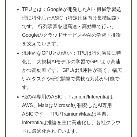
TPUとは：Googleが開発したAI・機械学習処
理に特化したASIC（特定用途向け集積回路）
です。 行列演算を超高速・高効率で行い、
GoogleのクラウドサービスやAIの学習・推論
を支えています。
汎用的なGPUとの違い：TPUは行列演算に特
化し、大規模AIモデルの学習でGPUより高速
かつ高効率です。 GPUは汎用性が高く、幅広
いAIタスクや研究開発で柔軟な対応が可能で
す。
他のAI専用のASIC：Trainium/Inferentiaは
AWS、MaiaはMicrosoftが開発したAI専用
ASICです。 TPU/Trainium/Maiaは学習、
Inferentiaは推論を主に高速化し、各社クラウ
ドに最適化されています。