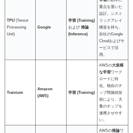
重点を置いた
設計。シスト
TPU
(Tensor
学習 (Training)
リックアレイ
Processing
Google
および
推論
構造を持ち、
Unit)
(Inference)
自社のGoogle
Cloudおよびサ
ービスで活
用。
AWSの
大規模
な学習
ワーク
ロードに特
化。独自のチ
Amazon
Trainium
学習 (Training)
ップ間接続技
(AWS)
術により、大
量のチップを
連携させやす
い。
AWSの
推論
ワ