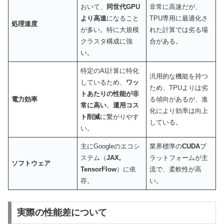
おいて、
同世代GPU
非常に高速だが、
より高速
になること
TPU専用に最適化さ
処理速度
が多い。特に大規模
れた計算では劣る場
クラスタ構成に強
合がある。
い。
特定のAI計算に特化
汎用的な機能を持つ
しているため、
ワッ
ため、TPUよりは劣
トあたりの性能が非
電力効率
る傾向があるが、進
常に高い
。
運用コス
化により効率は向上
ト削減
に繋がりやす
している。
い。
主にGoogleのエコシ
業界標準の
CUDA
プ
ステム（
JAX,
ラットフォームが主
ソフトウェア
TensorFlow
）に依
流で、柔軟性が高
存。
い。
実際の性能差について