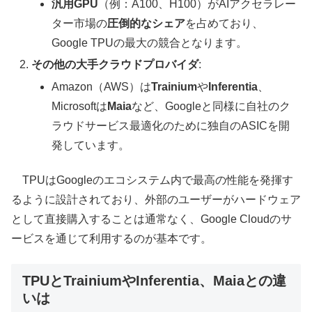
汎用GPU
（例：A100、H100）がAIアクセラレー
ター市場の
圧倒的なシェア
を占めており、
Google TPUの最大の競合となります。
その他の大手クラウドプロバイダ
:
Amazon（AWS）は
Trainium
や
Inferentia
、
Microsoftは
Maia
など、Googleと同様に自社のク
ラウドサービス最適化のために独自のASICを開
発しています。
TPUはGoogleのエコシステム内で最高の性能を発揮す
るように設計されており、外部のユーザーがハードウェア
として直接購入することは通常なく、Google Cloudのサ
ービスを通じて利用するのが基本です。
TPUとTrainiumやInferentia、Maiaとの違
いは