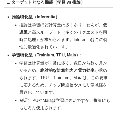
1. ターゲットとなる機能（学習 vs 推論）
推論特化型（Inferentia）
:
推論は学習ほど計算量は多くありませんが、
低
遅延
と高スループット（多くのリクエストを同
時に処理）が求められます。Inferentiaはこの特
性に最適化されています。
学習特化型（Trainium, TPU, Maia）
:
学習は計算量が非常に多く、数日から数ヶ月か
かるため、
絶対的な計算能力と電力効率
が求め
られます。TPU、Trainium、Maiaは、この要求
に応えるため、チップ間通信やメモリ帯域幅を
最適化しています。
補足:
TPUやMaiaは学習に強いですが、推論にも
もちろん使用されます。