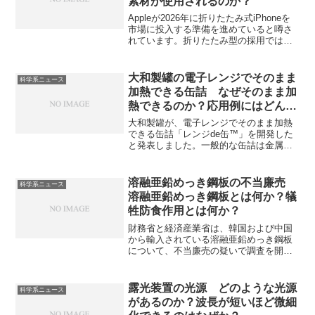
素材が使用されるのか？
媒の特徴やメカニズムを知ることができ
ます。
Appleが2026年に折りたたみ式iPhoneを
市場に投入する準備を進めていると噂さ
れています。折りたたみ型の採用では、
画面の開閉を可能にし、好きな角度で固
定する重要な役割を果たすヒンジの重要
度が増加すると考えられます。ヒンジと
大和製罐の電子レンジでそのまま
科学系ニュース
は何か、どのような素材が使用されるの
加熱できる缶詰 なぜそのまま加
かを知ることができます。
熱できるのか？応用例にはどんな
ものがあるのか？
大和製罐が、電子レンジでそのまま加熱
できる缶詰「レンジde缶™」を開発した
と発表しました。一般的な缶詰は金属製
の缶がマイクロ波を反射し、火花（スパ
ーク）を発生させるため電子レンジでの
加熱をすることができません。なぜ電子
溶融亜鉛めっき鋼板の不当廉売
科学系ニュース
レンジでの加熱が可能になったのか、そ
溶融亜鉛めっき鋼板とは何か？犠
の応用にはどんなものがあるのかを知る
牲防食作用とは何か？
ことができます。
財務省と経済産業省は、韓国および中国
から輸入されている溶融亜鉛めっき鋼板
について、不当廉売の疑いで調査を開始
すると発表しました。溶融亜鉛めっき鋼
板は鉄の板に亜鉛をコーティングしたも
のです。これにより、鉄のさびを防ぐこ
露光装置の光源 どのような光源
科学系ニュース
とができます。犠牲防食とは何かを知る
があるのか？波長が短いほど微細
ことができます。