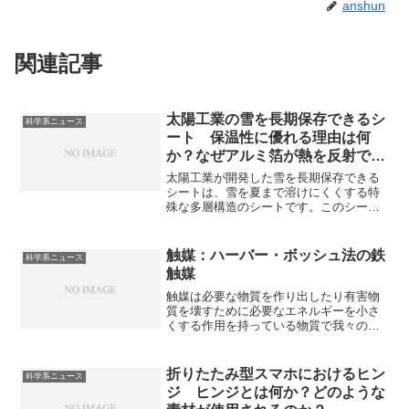
anshun
関連記事
太陽工業の雪を長期保存できるシ
科学系ニュース
ート 保温性に優れる理由は何
か？なぜアルミ箔が熱を反射でき
るのか？
太陽工業が開発した雪を長期保存できる
シートは、雪を夏まで溶けにくくする特
殊な多層構造のシートです。このシート
は熱を反射するアルミ箔と複数の断熱材
を組み合わせた多層構造を持ち、保温性
に優れています。アルミ箔が熱を反射す
触媒：ハーバー・ボッシュ法の鉄
科学系ニュース
る理由や断熱材の仕組みを知ることがで
触媒
きます。
触媒は必要な物質を作り出したり有害物
質を壊すために必要なエネルギーを小さ
くする作用を持っている物質で我々の生
活に欠かすことができません。ハーバ
ー・ボッシュ法における鉄触媒は、空気
中の窒素と水素を反応させてアンモニア
折りたたみ型スマホにおけるヒン
科学系ニュース
を作る際の触媒で、大量の化学肥料を安
ジ ヒンジとは何か？どのような
く生産できるようになっています。鉄触