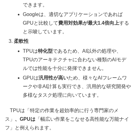
できます。
Googleは、適切なアプリケーションであれば
GPUと比較して
費用対効果が最大1.4倍向上
する
と示唆しています。
柔軟性
TPUは
特化型
であるため、AI以外の処理や、
TPUのアーキテクチャに合わない種類のAIモデ
ルでは性能を十分に発揮できません。
GPUは
汎用性が高い
ため、様々なAIフレームワ
ークや非AI計算も実行でき、汎用的な研究開発や
多様なタスク処理に向いています。
TPUは「特定の作業を超効率的に行う専門家のメ
ス」
、GPUは
「幅広い作業をこなせる高性能な万能ナイ
フ」と例えられます。