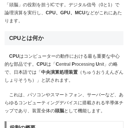
「頭脳」の役割を担うICです。デジタル信号（0と1）で
論理演算を実行し、
CPU、GPU、MCU
などがこれにあた
ります。
CPUとは何か
CPU
はコンピューターの動作における最も重要な中心
的な部品です。
CPU
は「
C
entral
P
rocessing
U
nit」の略
で、日本語では「
中央演算処理装置
（ちゅうおうえんざん
しょりそうち）」と訳されます。
これは、パソコンやスマートフォン、サーバーなど、あ
らゆるコンピューティングデバイスに搭載される半導体チ
ップであり、装置全体の
頭脳
として機能します。
役割の概要