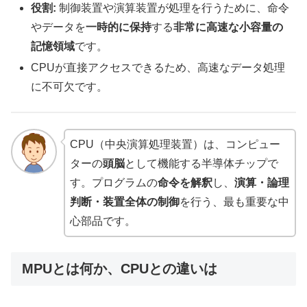
役割:
制御装置や演算装置が処理を行うために、命令
やデータを
一時的に保持
する
非常に高速な小容量の
記憶領域
です。
CPUが直接アクセスできるため、高速なデータ処理
に不可欠です。
CPU（中央演算処理装置）は、コンピュー
ターの
頭脳
として機能する半導体チップで
す。プログラムの
命令を解釈
し、
演算・論理
判断・装置全体の制御
を行う、最も重要な中
心部品です。
MPUとは何か、CPUとの違いは