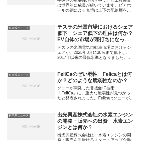
半導体の重要性が増す中で、前工程装置
は世界的に成長が続いています。ビアホ
ールの銅による充填は上下の配線層を電
気的に接続する工程です。ビアホールの
充填は穴を形成し、バリアメタル層と銅
シード層を成膜し、その後、電解めっき
テスラの米国市場におけるシェア
科学系ニュース
でボイドなく銅を埋め込み、最後にCMP
低下 シェア低下の理由は何か？
で余分な銅を除去し平坦化することで行
EV自体の市場が頭打ちになって
われます。銅による充填の方法、特に電
いる理由は？
界めっきでの充填方法を知ることができ
テスラの米国電気自動車市場におけるシ
ます。
ェアが、2025年8月に38％まで低下し、
2017年以来の最低水準となりました。シ
ェア低下の背景には、競合他社の台頭と
製品ラインナップの多様化、EV全体の需
要減速などが挙げられます。どのような
FeliCaのぜい弱性 Felicaとは何
科学系ニュース
競合がいるのか、EV全体の需要減速の理
か？どのような脆弱性なのか？
由は何かを知ることができます。
ソニーが開発した非接触IC技術
「FeliCa」に、重大な脆弱性が見つかっ
たと発表されました。Felicaはソニーが開
発した非接触ICカードの技術で、Suicaな
どの交通系ICカードや電子マネーに広く
使われています。見つかったぜい弱性の
出光興産株式会社の水素エンジン
科学系ニュース
概要や非接触ICカードの原理を知ること
の開発・販売への出資 水素エン
ができます。
ジンとは何か？
出光興産株式会社は、水素エンジンの開
発・販売を手掛けるスタートアップ企業