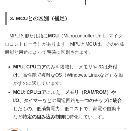
3. MCUとの区別（補足）
MPUと似た用語に
MCU
（Microcontroller Unit、マイク
ロコントローラ）があります。MPUとMCUは、その内蔵
機能と用途によって明確に区別されます。
MPU:
CPUコア
のみを搭載し、メモリやI/Oは
外付
け
。高性能で複雑なOS（Windows, Linuxなど）を動
かすのに適しています。
MCU:
CPUコア
に加え、
メモリ（RAM/ROM）や
I/O、タイマー
などの周辺回路を
一つのチップに統合
したもの。低消費電力、低コストで、家電や自動車
など
特定の組み込み制御
に特化しています。