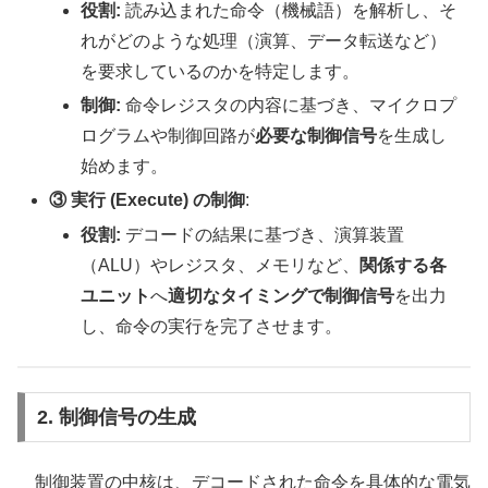
役割:
読み込まれた命令（機械語）を解析し、そ
れがどのような処理（演算、データ転送など）
を要求しているのかを特定します。
制御:
命令レジスタの内容に基づき、マイクロプ
ログラムや制御回路が
必要な制御信号
を生成し
始めます。
③ 実行 (Execute) の制御
:
役割:
デコードの結果に基づき、演算装置
（ALU）やレジスタ、メモリなど、
関係する各
ユニット
へ
適切なタイミングで制御信号
を出力
し、命令の実行を完了させます。
2. 制御信号の生成
制御装置の中核は、デコードされた命令を具体的な電気