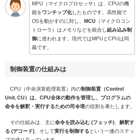
MPU（マイクロプロセッサ）は、CPUの機
能を
ワンチップ化
したものです。高性能で
OSを動かすのに対し、
MCU
（マイクロコン
トローラ）はメモリなどを統合し
組み込み制
御
に使われます。現代ではMPUとCPUは同
義です。
制御装置の仕組みは
CPU（中央演算処理装置）内の
制御装置（Control
Unit, CU）は、CPU全体の動作を管理し、プログラムの
命令を解釈・実行するための司令塔
の役割を果たします。
その仕組みは、主に
命令を読み込む (フェッチ)
、
解釈す
る (デコード)
、そして
実行を制御する
という一連のステッ
プで成り立っています。