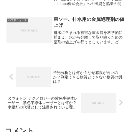
「i Labo株式会社」への出資と協業の開始
を発表しました。​水素エンジンは燃料と
して水素（H₂）を使う内燃機関のこと
で、今あるエンジン文化を生かしなが
東ソー、排水用の金属処理剤の値
科学系ニュース
ら、CO₂ゼロに近い世界を目指せる点が
上げ
水素エンジンの最大の魅力です。水素エ
ンジンの特徴や課題などを知ることがで
排水に含まれる有害な重金属を科学的に
きます。
捕まえ、水から分離して取り除くための
薬剤の値上げを行うとしています。どの
ように重金属を捕まえるのかを知ること
ができます。
蛍光分析とは何か？なぜ感度が高いの
か？測定できる物質とできない物質の例
は？
ヌヴォトン テクノロジーの紫色半導体レ
ーザー 紫色半導体レーザーとは何か？
水銀灯の代替として注目されている理由
は？
コメント