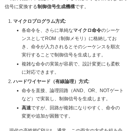
信号に変換する
制御信号生成機構
です。
マイクロプログラム方式:
各命令を、さらに単純な
マイクロ命令
のシーケ
ンスとしてROM（制御メモリ）に格納してお
き、命令が入力されるとそのシーケンスを順次
実行することで制御信号を生成します。
複雑な命令の実装が容易で、設計変更にも柔軟
に対応できます。
ハードワイヤード（有線論理）方式:
命令を直接、論理回路（AND、OR、NOTゲート
など）で実装し、制御信号を生成します。
高速
ですが、回路が複雑になりやすく、命令の
変更や追加が困難です。
現代の高性能CPUは、通常、この両方の方式を組み合