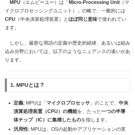
MPU
（エムピーユー）は「
Micro-Processing Unit
（マ
イクロプロセッシングユニット）」の略で、一般的には
CPU
（中央演算処理装置）と
ほぼ同じ意味
で使われてい
ます。
しかし、厳密な用語の定義や歴史的経緯、あるいは組み
込み分野においては、以下のようなニュアンスの違いがあ
ります。
1. MPUとは？
定義:
MPUは「
マイクロプロセッサ
」のことで、
中央
演算処理装置（CPU）の機能
を、たった
一つの半導
体チップ（IC）に集積したもの
を指します。
汎用性:
MPUは、OSの起動やアプリケーションの実