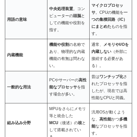
マイクロプロセッ
中央処理装置
。コン
サ
。CPUの機能を
一
ピューターの
頭脳
と
用語の意味
つの集積回路（IC）
しての機能や役割を
にまとめた
ものを指
指す。
す。
機能や役割
の名称で
通常、
メモリやI/Oを
あり、物理的な内蔵
内蔵しない
（外部に
内蔵機能
機能の有無は問わな
接続する必要があ
い。
る）。
昔は
ワンチップ化
さ
PCやサーバーの
高性
れたプロセッサを指
一般的な用法
能なプロセッサ
を指
したが、現在では高
す場合が多い。
性能なCPUと同義。
MPUをさらにメモリ
汎用OSが動くよう
等と統合した
な、
高性能
かつ
多機
組み込み分野
MCU
（後述）の
核
と
能
なプロセッサを指
して搭載されてい
す。
る。