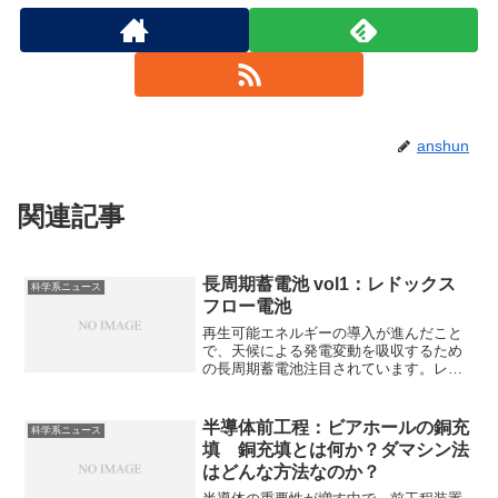
anshun
関連記事
長周期蓄電池 vol1：レドックス
科学系ニュース
フロー電池
再生可能エネルギーの導入が進んだこと
で、天候による発電変動を吸収するため
の長周期蓄電池注目されています。レド
ックスフロー電池は外部タンクの電解液
にエネルギーを貯蔵し、電解液の酸化還
元反応を利用して充放電を行う大型の蓄
半導体前工程：ビアホールの銅充
科学系ニュース
電池です。どのような特徴を持つのか、
填 銅充填とは何か？ダマシン法
電解液にバナジウムが使用されるのはな
はどんな方法なのか？
ぜか知ることができます。