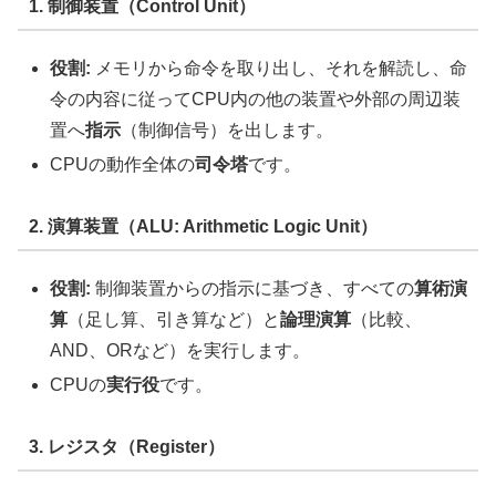
1. 制御装置（Control Unit）
役割:
メモリから命令を取り出し、それを解読し、命
令の内容に従ってCPU内の他の装置や外部の周辺装
置へ
指示
（制御信号）を出します。
CPUの動作全体の
司令塔
です。
2. 演算装置（ALU: Arithmetic Logic Unit）
役割:
制御装置からの指示に基づき、すべての
算術演
算
（足し算、引き算など）と
論理演算
（比較、
AND、ORなど）を実行します。
CPUの
実行役
です。
3. レジスタ（Register）