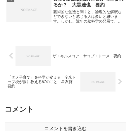
るか？ 大黒達也 要約
芸術的な創造と聞くと、論理的な解釈な
どできないと感じる人は多いと思いま
す。しかし、近年の脳科学の発展で、
徐々に人が創造的な発想をするメカニズ
ムを解析しようという試みが多くみられ
ています。本書では音楽の神経科学の専
門家である筆者が、脳の潜在記憶から
「芸術的創造は脳のどこから産まれる
か？」を知ることができる本になってい
ます。
ザ・キルスコア ヤコブ・トーメ 要約
「ダメ子育て」を科学が変える 全米ト
ップ校が親に教える57のこと 星友啓
要約
コメント
コメントを書き込む