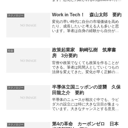
来、4年10カ月ぶりのことです。景気の基
調判断はどのように判断されるのか、悪
化とした理由は何かを知ることができま
Work in Tech！ 森山太郎 要約
テクノロジー
す。
変化の早い時代に自分の市場価値を高め
たり、成長したいと考える人も多いと思
います。筆者は自身の経験から自分が成
長できたのは自分の努力だけでなく、成
長企業や業界に身を置いたためと考えて
います。テクノロジーの変化に適応し
「Work in Tech！」することで自身の成
政策起業家 駒崎弘樹 筑摩書
社会
長を促すことができることを知ることの
房 3分要約
できる本になっています。
官僚や政策でなくても政策を作ることが
できる。筆者は民間人としていくつもの
法律を変えてきた。変化が早く正解の無
い世界で課題の当事者が政策に意見でき
る仕組みの重要性は増している。どのよ
う政策起業をしてきたかがかかれてい
半導体立国ニッポンの逆襲 久保
テクノロジー
る。
田龍之介 要約
半導体のニュースが相次ぐ中でも、ラピ
ダスの設立には特に大きな注目が集まっ
ています。大きなチャンスとする意見と
懐疑的な意見がある中で、半導体を取り
巻く情勢や過去の半導体の凋落、及びそ
の後の半導体支援の失敗などからどうす
第4の革命 カーボンゼロ 日本
テクノロジー
れば「半導体立国ニッポンの逆襲」がで