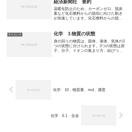
経済新聞社 要約
きるのかを知ることができる本になって
います。
温暖化防止のため、カーボンゼロ、脱炭
素など化石燃料からの脱却に向けた動き
が加速しています。化石燃料からの脱却
を達成することは、農業、産業、情報に
次ぐ第４の革命となるほど大きなことで
す。脱炭素のイノベーションは早く、潮
化学 3.物質の状態
サイエンス
流に乗り遅れれば、衰退の危機になって
身の回りの物質は、固体、液体、気体の3
しまいます。脱炭素に向けた各分野の動
つの状態に分けられます。3つの状態は原
きや日本に必要なことを知ることができ
子、分子、イオンの集まり方、結びつき
る本になっています。
の強さによってもたらされており、熱な
どによって状態を変化させることが可能
です。物質の状態とその特徴、変化につ
いて知ることができる記事になっていま
す。
化学 10．物質量、mol、濃度
化学 6.1 合金