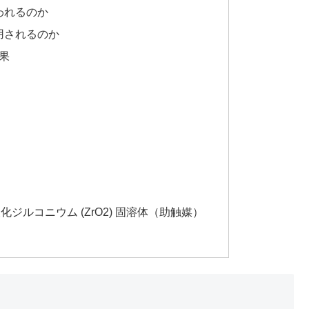
われるのか
用されるのか
果
 酸化ジルコニウム (ZrO2) 固溶体（助触媒）