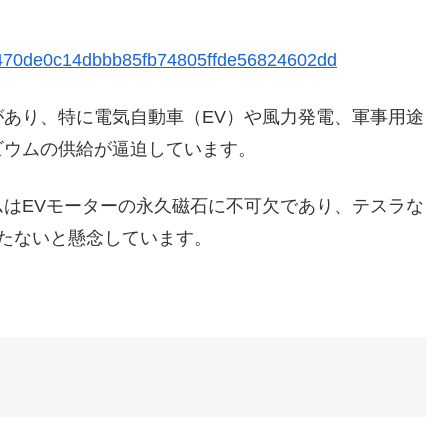
d4e470de0c14dbbb85fb74805ffde56824602dd
あり、特に電気自動車（EV）や風力発電、軍事用途
ビウムの供給が逼迫しています。
はEVモーターの永久磁石に不可欠であり、テスラな
たないと懸念しています。