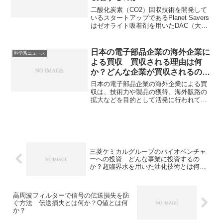
二酸化炭素（CO2）回収技術を開発して
いるスタートアップであるPlanet Savers
はゼオライト吸着剤を用いたDAC（大気
中CO2直接回収）技術に強みをもってい
ます。ゼオライトとは何か、なぜ強い吸
着力を持つのかを知ることができます。
日本の電子部品企業の海外企業に
科学系ニュース
よる買収 買収される理由は何
か？どんな企業が買収されるの
か？
日本の電子部品企業の海外企業による買
収は、技術力や製品の獲得、海外販路の
拡大などを目的として活発に行われてい
ます。芝浦電子買収の背景やどのような
企業が買収されやすいかを知ることがで
きます。
三菱ケミカルグループのバイオベンチャ
ーへの投資 どんな事業に投資するの
か？超臨界水を用いた油化技術とは何
か？
高周波フィルターで信号の伝送損失を防
ぐ方法 伝送損失とは何か？Q値とは何
か？