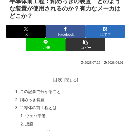
半導体前工程：銅めっきの装置 どのよう
な装置が使用されるのか？有力なメーカは
どこか？
X
Facebook
はてブ
LINE
コピー
2025.07.22
2026.04.01
目次
この記事で分かること
銅めっき装置
半導体の前工程とは
ウェハ準備
成膜