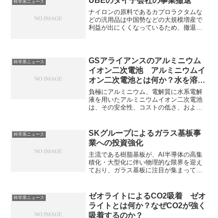
UBEのタイ子会社の事業撤退
科学系ニュース
ナイロンの原料であるカプロラクタムな
どの汎用品は中国勢などの大規模増産で
利益が出にくくなっているため、撤退
し、高付加価値領域へ注力するものと思
われます。ナイロンがどのように製造さ
れるのか知ることができます。
GSアライアンスのアルミニウム
科学系ニュース
イオン二次電池 アルミニウムイ
オン二次電池とは何か？水を溶媒
とする理由は何か？
負極にアルミニウム、電解質に水系電解
液を用いたアルミニウムイオン二次電池
は、その安全性、コストの低さ、および
資源の豊富さから注目されています。水
溶媒の利点やリチウムイオン電池との違
いを知ることができます。
SKグループによるガラス基板事
科学系ニュース
業への投資強化
主流である樹脂基板が、AI半導体の高集
積化・大型化に伴い物理的な限界を迎え
ており、ガラス基板に注目が集まってい
ます。なぜガラスが有望視されているの
かや投資強化の狙いを知ることができま
す。
ゼオライトによるCO2吸着 ゼオ
科学系ニュース
ライトとは何か？なぜCO2が強く
吸着するのか？