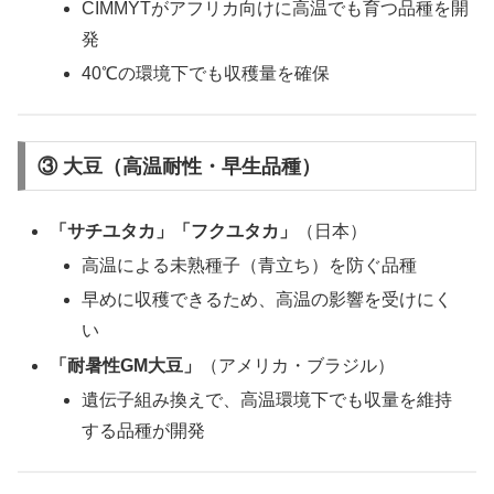
CIMMYTがアフリカ向けに高温でも育つ品種を開
発
40℃の環境下でも収穫量を確保
③ 大豆（高温耐性・早生品種）
「サチユタカ」「フクユタカ」
（日本）
高温による未熟種子（青立ち）を防ぐ品種
早めに収穫できるため、高温の影響を受けにく
い
「耐暑性GM大豆」
（アメリカ・ブラジル）
遺伝子組み換えで、高温環境下でも収量を維持
する品種が開発