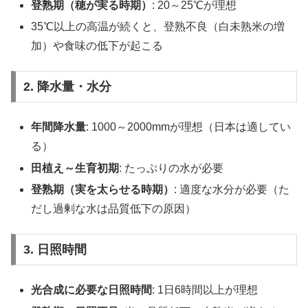
登熟期（穂が実る時期）
: 20～25℃が理想
35℃以上の高温が続くと、登熟不良（白未熟米の増
加）や食味の低下が起こる
2. 降水量・水分
年間降水量
: 1000～2000mmが理想（日本は適してい
る）
田植え～生育初期
: たっぷりの水が必要
登熟期（実を太らせる時期）
: 適度な水分が必要（た
だし過剰な水は品質低下の原因）
3. 日照時間
光合成に必要な日照時間
: 1日6時間以上が理想