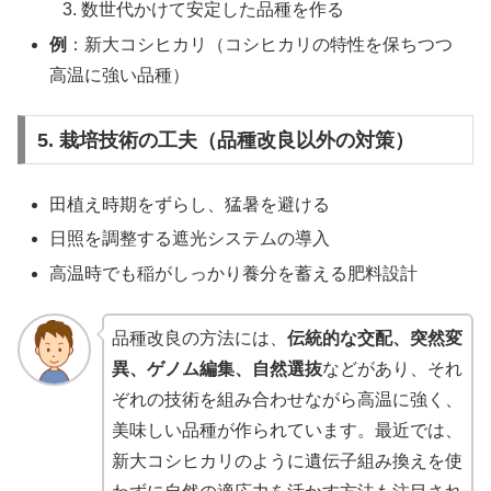
数世代かけて安定した品種を作る
例
：新大コシヒカリ（コシヒカリの特性を保ちつつ
高温に強い品種）
5. 栽培技術の工夫（品種改良以外の対策）
田植え時期をずらし、猛暑を避ける
日照を調整する遮光システムの導入
高温時でも稲がしっかり養分を蓄える肥料設計
品種改良の方法には、
伝統的な交配、突然変
異、ゲノム編集、自然選抜
などがあり、それ
ぞれの技術を組み合わせながら高温に強く、
美味しい品種が作られています。最近では、
新大コシヒカリのように遺伝子組み換えを使