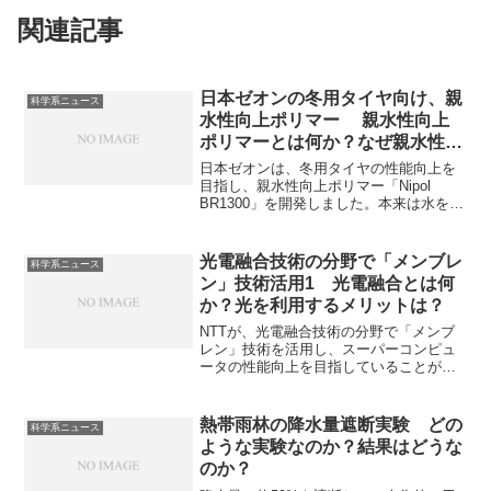
関連記事
日本ゼオンの冬用タイヤ向け、親
科学系ニュース
水性向上ポリマー 親水性向上
ポリマーとは何か？なぜ親水性に
する必要があるのか？
日本ゼオンは、冬用タイヤの性能向上を
目指し、親水性向上ポリマー「Nipol
BR1300」を開発しました。本来は水をは
じくポリマーに、親水基を導入し、水と
の親和性を高めた高分子材料である親水
性ポリマーは様々な用途があり、冬用タ
光電融合技術の分野で「メンブレ
科学系ニュース
イヤにも欠かすことができません。親水
ン」技術活用1 光電融合とは何
性が必要な理由や親水性を付与する方法
か？光を利用するメリットは？
を知ることができます。
NTTが、光電融合技術の分野で「メンブ
レン」技術を活用し、スーパーコンピュ
ータの性能向上を目指していることがニ
ュースになっています。光電融合は光と
電気の融合によりデータ処理の効率を飛
躍的に向上させる可能性を持つとされ、
熱帯雨林の降水量遮断実験 どの
科学系ニュース
大きな期待がされています。光電融合と
ような実験なのか？結果はどうな
は何か、光を利用するメリット、どんな
のか？
課題があるのかを知ることができます。