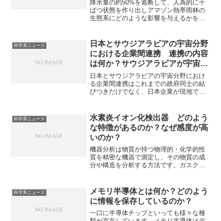
降水量の約50%を遮断して、人為的に干
ばつ状態を作り出しアマゾン熱帯雨林の
生態系にどのような影響を与えるかを予
測する実験が行われています。実験の内
容と結果、熱帯雨林の重要性を知ること
ができます。
日本とサウジアラビアの宇宙分野
科学系ニュース
における企業間連携 連携の内容
は何か？サウジアラビアが宇宙産
業に力を入れる理由は何か？
日本とサウジアラビアの宇宙分野におけ
る企業間連携はこれまでの政府同士の結
びつきだけでなく、日本企業が現地で直
接ビジネスを展開するフェーズ に入って
います。どのようなビジネスを展開して
いるのか、サウジアラビアの狙いは何か
水素炎イオン化検出器 どのよう
科学系ニュース
を知ることができます。
な特徴があるのか？なぜ感度が高
いのか？
機器分析は物質が持つ物理的・化学的性
質を精密な機器で測定し、その物質の成
分や構造を分析する方法です。ガスクロ
マトグラフィーには様々な検出があり、
測定対象の化学構造と必要な感度によっ
て使い分けます。もっとも一般的な水素
メモリ半導体とは何か？どのよう
科学系ニュース
炎イオン化検出器とは何かや感度が高い
に情報を保存しているのか？
理由を知ることができます。
一口に半導体チップといっても様々な種
類が存在しています。メモリ半導体はデ