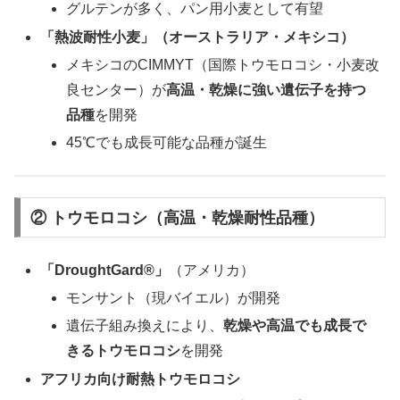
グルテンが多く、パン用小麦として有望
「熱波耐性小麦」（オーストラリア・メキシコ）
メキシコのCIMMYT（国際トウモロコシ・小麦改
良センター）が
高温・乾燥に強い遺伝子を持つ
品種
を開発
45℃でも成長可能な品種が誕生
② トウモロコシ（高温・乾燥耐性品種）
「DroughtGard®」
（アメリカ）
モンサント（現バイエル）が開発
遺伝子組み換えにより、
乾燥や高温でも成長で
きるトウモロコシ
を開発
アフリカ向け耐熱トウモロコシ