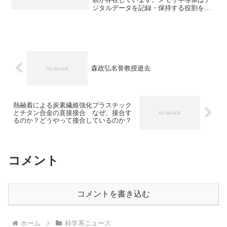
ジタルデータを記録・保持する役割を持
つ半導体のことです。作業中のデータを
一時的に置く「DRAM」と、電源を切っ
ても消えない保存用の「NAND型フラッ
シュメモリ」が代表的です。ロジック半
導体との構造の違いや情報の保存方法を
知ることができます。
森政弘名誉教授逝去
熱融着による炭素繊維強化プラスチック
とチタン合金の直接接合 なぜ、接合す
るのか？どうやって接合しているのか？
コメント
コメントを書き込む
ホーム
科学系ニュース