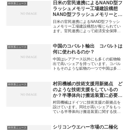
日米の官民連携によるNAND型フ
科学系ニュース
ラッシュメモリー工場建設構想
NAND型フラッシュメモリーと
は？支援する理由は？
日米の官民連携によるNAND型フラッシ
ュメモリー工場建設構想が報じられてい
ます。官民連携によって経済安全保障の
確保や半導体のサプライチェーンを強靭
化する目的がありますが、キオクシアは
慎重な姿勢を示していることも報じられ
中国のコバルト輸出 コバルトは
科学系ニュース
ています。支援の理由とキオクシアが慎
何に使われるのか？
重になる理由を知ることができます。
中国はレアアース以外にも多くの鉱物輸
出で高いシェアを持っています。コバル
トもそのような鉱物の一つで中国は多く
のコバルト鉱物をコンゴから輸入、精製
し輸出を行っています。米中対立が続け
ばコバルト製品の輸出に制限をかける可
村田機械の技術支援用新拠点 ど
科学系ニュース
能性も充分にあります。コバルトが何に
のような技術支援をしているの
使われるのかを知ることができます。
か？半導体向け搬送装置に必要な
ものは何か？
村田機械はドイツに技術支援の新拠点を
設けています。同社が高いシェアをもっ
ている半導体向け搬送装置に関する技術
支援を行うものと考えられます。半導体
向け搬送装置は超高クリーン度、
99.999%以上の高稼働率、精密な位置決
シリコンウエハー市場の二極化
科学系ニュース