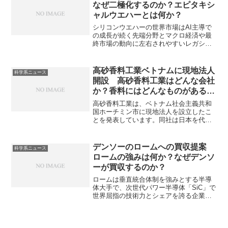
めと振動抑制などの高い特性が求められ
なぜ二極化するのか？エピタキシ
ます。村田機械の強み、高い稼働率に必
ャルウエハーとは何か？
要な項目を知ることができます。
シリコンウエハーの世界市場はAI主導で
の成長が続く先端分野とマクロ経済や最
終市場の動向に左右されやすいレガシー
分野の二極化が進んでいます。なぜ二極
化するのかや先端のウエハーであるエピ
タキシャルウエハーとは何か知ることが
高砂香料工業ベトナムに現地法人
科学系ニュース
できます。
開設 高砂香料工業はどんな会社
か？香料にはどんなものがあるの
か？
高砂香料工業は、ベトナム社会主義共和
国ホーチミン市に現地法人を設立したこ
とを発表しています。同社は日本を代表
する香料メーカーであり、食品・飲料、
日用品、化粧品、さらには医薬品やエレ
クトロニクスといった多様な分野向けの
デンソーのロームへの買収提案
科学系ニュース
香料を扱っています。香料にはどんなも
ロームの強みは何か？なぜデンソ
のがあるのか、分子の構造と香りがどう
ーが買収するのか？
関係しているのかを知ることができま
す。
ロームは垂直統合体制を強みとする半導
体大手で、次世代パワー半導体「SiC」で
世界屈指の技術力とシェアを誇る企業で
す。ロームのSiC半導体の強みやなぜデン
ソーが買収するのかを知ることができま
す。