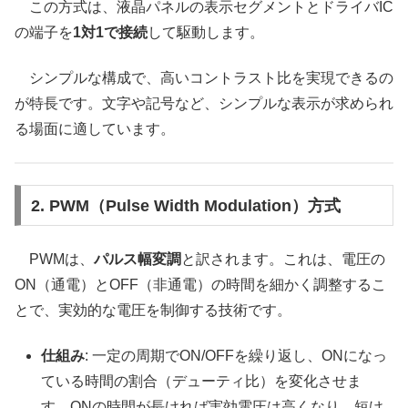
この方式は、液晶パネルの表示セグメントとドライバIC
の端子を
1対1で接続
して駆動します。
シンプルな構成で、高いコントラスト比を実現できるの
が特長です。文字や記号など、シンプルな表示が求められ
る場面に適しています。
2. PWM（Pulse Width Modulation）方式
PWMは、
パルス幅変調
と訳されます。これは、電圧の
ON（通電）とOFF（非通電）の時間を細かく調整するこ
とで、実効的な電圧を制御する技術です。
仕組み
: 一定の周期でON/OFFを繰り返し、ONになっ
ている時間の割合（デューティ比）を変化させま
す。ONの時間が長ければ実効電圧は高くなり、短け