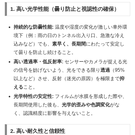
1. 高い光学性能（曇り防止と視認性の確保）
持続的な防曇性能:
温度や湿度の変化が激しい車外環
境下（例：雨の日のトンネル出入り口、急激な冷え
込みなど）でも、
素早く、長期間
にわたって安定し
て曇りを防止し続けること。
高い透過率・低反射率:
センサーやカメラが捉える光
の信号を妨げないよう、光をできる限り
透過
（95%
以上など）させ、反射（迷光の原因）を極限まで
抑
える
こと。
光学特性の安定性:
フィルムが水膜を形成した際や、
長期間使用した後も、
光学的歪みや色調変化
がな
く、認識精度に影響を与えないこと。
2. 高い耐久性と信頼性