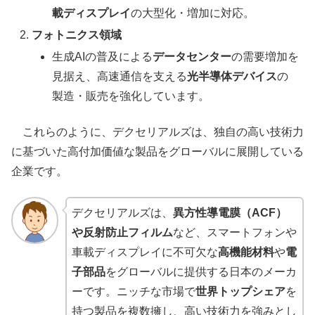
載ディスプレイ
の大型化・増加に対応。
フォトニクス領域
生成AIの普及による
データセンター
の需要増加を
見据え、高速通信を支える
光半導体デバイス
の
製造・販売を強化しています。
これらのように、デクセリアルズは、独自の高い技術力
に基づいた高付加価値な製品をグローバルに展開している
企業です。
デクセリアルズは、
異方性導電膜（ACF）
や反射防止フィルム
など、スマートフォンや
車載ディスプレイに不可欠な
高機能材料
や
電
子部品
をグローバルに提供する日本のメーカ
ーです。ニッチな市場で
世界トップシェア
を
持つ製品を複数擁し、高い技術力を強みとし