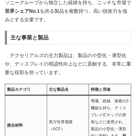
ソニーグループから独立した経緯を持ち、ニッチな市場で
世界シェアNo.1
を誇る製品を複数持つ、高い技術力を強
みとする企業です。
主な事業と製品
デクセリアルズの主力製品は、製品の小型化・薄型化
や、ディスプレイの視認性向上などに貢献する、非常に重
要な役割を担っています。
製品カテゴリ
主な製品名
特徴と用途
導通、絶縁、接着の3
機能を持ち、ディス
プレイICチップの実
異方性導電膜
装などに使用され、
接合材料
（ACF）
製品の小型化・薄型
化に貢献します。
世