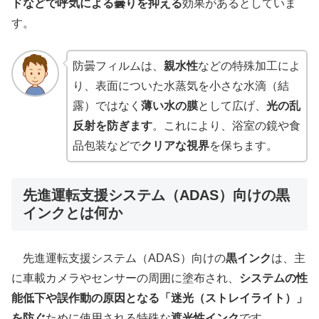
ドなどで呼気による曇りを抑える
効果があるとしていま
す。
防曇フィルムは、
親水性
などの特殊加工によ
り、表面についた水蒸気を小さな水滴（結
露）ではなく
薄い水の膜
として広げ、
光の乱
反射を防ぎます
。これにより、浴室の鏡や食
品包装などで
クリアな視界
を保ちます。
先進運転支援システム（ADAS）向けの黒
インクとは何か
先進運転支援システム（ADAS）向けの
黒インク
は、主
に車載カメラやセンサーの周囲に塗布され、
システムの性
能低下や誤作動の原因となる「迷光（ストレイライト）」
を防ぐ
ために使用される特殊な
遮光性インク
です。