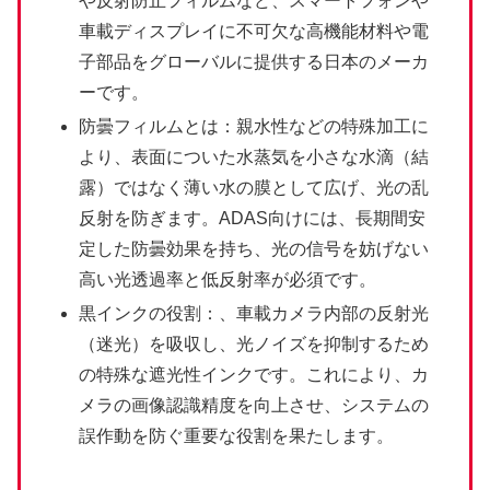
や反射防止フィルムなど、スマートフォンや
車載ディスプレイに不可欠な高機能材料や電
子部品をグローバルに提供する日本のメーカ
ーです。
防曇フィルムとは：親水性などの特殊加工に
より、表面についた水蒸気を小さな水滴（結
露）ではなく薄い水の膜として広げ、光の乱
反射を防ぎます。ADAS向けには、長期間安
定した防曇効果を持ち、光の信号を妨げない
高い光透過率と低反射率が必須です。
黒インクの役割：、車載カメラ内部の反射光
（迷光）を吸収し、光ノイズを抑制するため
の特殊な遮光性インクです。これにより、カ
メラの画像認識精度を向上させ、システムの
誤作動を防ぐ重要な役割を果たします。