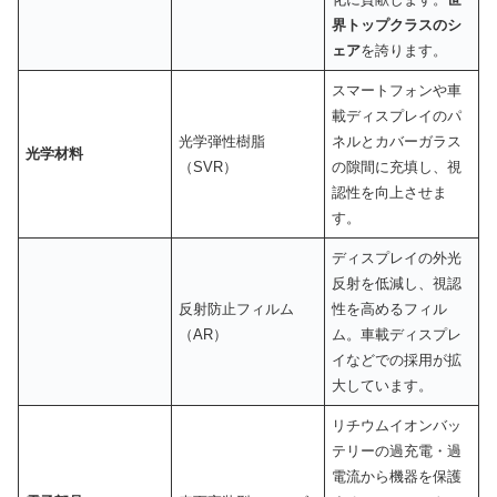
界トップクラスのシ
ェア
を誇ります。
スマートフォンや車
載ディスプレイのパ
光学弾性樹脂
ネルとカバーガラス
光学材料
（SVR）
の隙間に充填し、視
認性を向上させま
す。
ディスプレイの外光
反射を低減し、視認
反射防止フィルム
性を高めるフィル
（AR）
ム。車載ディスプレ
イなどでの採用が拡
大しています。
リチウムイオンバッ
テリーの過充電・過
電流から機器を保護