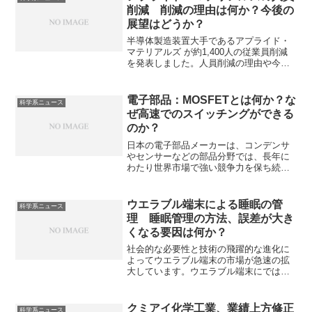
削減 削減の理由は何か？今後の
展望はどうか？
半導体製造装置大手であるアプライド・
マテリアルズ が約1,400人の従業員削減
を発表しました。人員削減の理由や今後
の減少する売り上げをどのようにフォロ
ーする予定なのかを知ることができま
す。
電子部品：MOSFETとは何か？な
科学系ニュース
ぜ高速でのスイッチングができる
のか？
日本の電子部品メーカーは、コンデンサ
やセンサーなどの部品分野では、長年に
わたり世界市場で強い競争力を保ち続け
ています。MOSFETは、電圧で電流の流
れを制御する半導体素子で、消費電力が
小さく、高速なスイッチングができるな
ウエラブル端末による睡眠の管
科学系ニュース
どの理由から幅広く利用されています。
理 睡眠管理の方法、誤差が大き
高速スイッチングができる理由などを知
くなる要因は何か？
ることができます。
社会的な必要性と技術の飛躍的な進化に
よってウエラブル端末の市場が急速の拡
大しています。ウエラブル端末にでは睡
眠の深さやリズムを解析し、睡眠スコア
を算出することも可能です。どのように
睡眠の質を可視化するのかを知ることが
クミアイ化学工業、業績上方修正
科学系ニュース