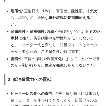
耐候性:
直射日光（UV）、寒暖差、酸性雨、排気ガ
ス、塩害など、過酷な
車外環境に長期間耐える
こ
と。
耐摩耗性・耐擦傷性:
洗車や飛び石などによる
キズや
摩耗
に強く、防曇効果や光学性能が低下しないこ
と。（ヒーター式と異なり、防曇フィルムはヒータ
ーが不要なため、この耐久性が特に重要）
密着性:
車両の振動や温度変化によって、カバーガラ
スから
剥がれたり、気泡が発生したりしない
こと。
3. 低消費電力への貢献
ヒーターレス化への寄与:
従来、曇り防止には電力を
使うヒーターが使われてきましたが、防曇フィルム