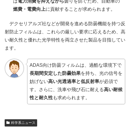
は
電力消費を抑えながら
曇りを防ぐため、自動車の
燃費・電費向上
に貢献することが求められます。
デクセリアルズ社などが開発を進める防曇機能を持つ反
射防止フィルムは、これらの厳しい要求に応えるため、高
い耐久性と優れた光学特性を両立させた製品を目指してい
ます。
ADAS向け防曇フィルムは、過酷な環境下で
長期間安定した防曇効果
を持ち、光の信号を
妨げない
高い光透過率と低反射率
が必須で
す。さらに、洗車や飛び石に耐える
高い耐候
性と耐久性
も求められます。
科学系ニュース