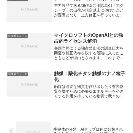
できます。
主力製品である畑作園芸用除草剤「アク
シーブ」の出荷が想定以上に伸びたこと
が要因となり、上方修正を行っていま
す。アクシーブがどのように除草を行う
のか知ることができます。
マイクロソフトのOpenAIとの独
科学系ニュース
占的ライセンス解消
各国当局による独占禁止法の調査圧力を
回避や相互依存を脱する段階に入ったこ
ともなどが理由とされます。これまで独
占ライセンス契約を行いっていた理由を
知ることができます。
触媒：酸化チタン触媒のナノ粒子
科学系ニュース
化
触媒は必要な物質を作り出したり有害物
質を壊すために必要なエネルギーを小さ
くする作用を持っている物質で我々の生
活に欠かすことができません。酸化チタ
ンとナノテクノロジーを融合させること
で、表面積を劇的に広げて反応効率を高
めることが可能になります。どのような
手法があるのかやナノ粒子化とは何か知
ることができます。
半導体の分類 AIチップは何に分類され