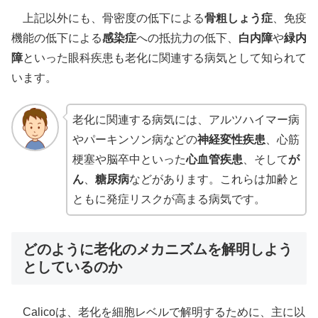
上記以外にも、骨密度の低下による
骨粗しょう症
、免疫
機能の低下による
感染症
への抵抗力の低下、
白内障
や
緑内
障
といった眼科疾患も老化に関連する病気として知られて
います。
老化に関連する病気には、アルツハイマー病
やパーキンソン病などの
神経変性疾患
、心筋
梗塞や脳卒中といった
心血管疾患
、そして
が
ん
、
糖尿病
などがあります。これらは加齢と
ともに発症リスクが高まる病気です。
どのように老化のメカニズムを解明しよう
としているのか
Calicoは、老化を細胞レベルで解明するために、主に以