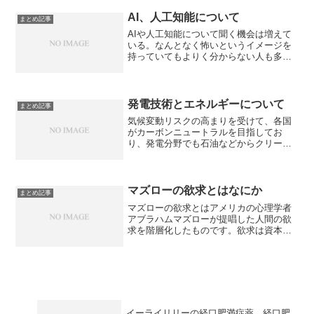
AI、人工知能について
まとめ記事
AIや人工知能について聞く機会は増えて
いる。なんとなく怖いというイメージを
持っていてもよりく分からない人も多い
かと思います。実査AIで何ができて、何
ができないの、今本当に気をつけるべき
点は何なのかをまとめた記事になってい
ます。
発電技術とエネルギーについて
まとめ記事
気候変動リスクの高まりを受けて、各国
がカーボンニュートラルを目指してお
り、発電分野でも石油などからクリーン
エネルギーへの転換が求められています
が今でも、化石燃料の割合は多くなって
います。今後再生可能エネルギーが普及
するためには何か、発電方法の違いと特
マズローの欲求とはなにか
まとめ記事
徴をまとめています。
マズローの欲求とはアメリカの心理学者
アブラハムマズローが提唱した人間の欲
求を階層化したものです。欲求は資本主
義に欠かせないことや欲求が階層的に存
在していることから多くの場面で人の欲
求を説明するために用いられています。
マズローの欲求の内容やなぜ、多くの場
面で見られるのかなどをまとめた記事に
なっています。
イーライリリーの経口肥満症薬 経口肥