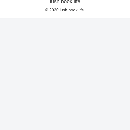
lush book life
© 2020 lush book life.