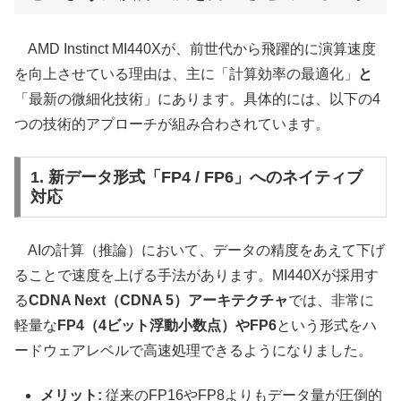
AMD Instinct MI440Xが、前世代から飛躍的に演算速度
を向上させている理由は、主に「計算効率の最適化」
と
「最新の微細化技術」にあります。具体的には、以下の4
つの技術的アプローチが組み合わされています。
1. 新データ形式「FP4 / FP6」へのネイティブ
対応
AIの計算（推論）において、データの精度をあえて下げ
ることで速度を上げる手法があります。MI440Xが採用す
る
CDNA Next（CDNA 5）アーキテクチャ
では、非常に
軽量な
FP4（4ビット浮動小数点）やFP6
という形式をハ
ードウェアレベルで高速処理できるようになりました。
メリット:
従来のFP16やFP8よりもデータ量が圧倒的