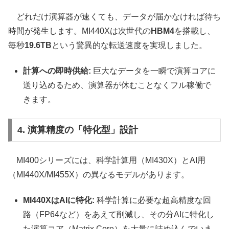
どれだけ演算器が速くても、データが届かなければ待ち
時間が発生します。MI440Xは次世代の
HBM4
を搭載し、
毎秒
19.6TB
という驚異的な転送速度を実現しました。
計算への即時供給:
巨大なデータを一瞬で演算コアに
送り込めるため、演算器が休むことなくフル稼働で
きます。
4. 演算精度の「特化型」設計
MI400シリーズには、科学計算用（MI430X）とAI用
（MI440X/MI455X）の異なるモデルがあります。
MI440XはAIに特化:
科学計算に必要な超高精度な回
路（FP64など）をあえて削減し、その分AIに特化し
た演算コア（Matrix Core）を大量に詰め込んでいま