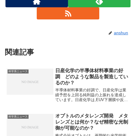
anshun
関連記事
日産化学の半導体材料事業の好
科学系ニュース
調 どのような製品を製造してい
るのか？
半導体材料事業の好調で、日産化学は業
績予想を上回る純利益の上振れを達成し
ています。日産化学は,EUV下層膜や反射
防止コーティング材などの半導体材料を
製造しています。それぞれの役割を知る
ことができます。
オプトルのメタレンズ開発 メタ
科学系ニュース
レンズとは何か？なぜ精密な光制
御が可能なのか？
株式会社オプトルは、画期的な光学技術