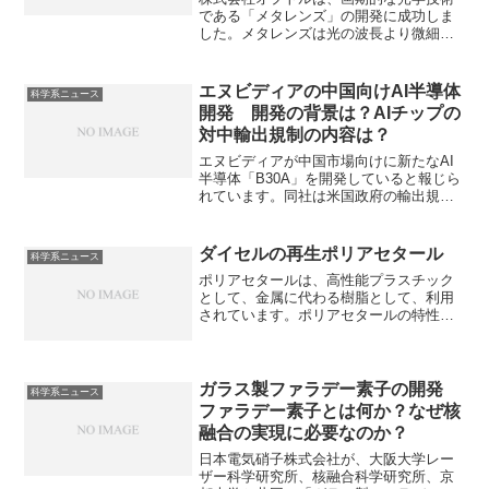
である「メタレンズ」の開発に成功しま
した。メタレンズは光の波長より微細な
ナノ構造体で光を制御する次世代レンズ
です。従来のレンズより薄型・軽量で、
高解像度、多機能性を実現できます。な
エヌビディアの中国向けAI半導体
科学系ニュース
ぜ、精密な光制御が可能なのか、どのよ
開発 開発の背景は？AIチップの
うな用途があるのかを知ることができま
対中輸出規制の内容は？
す。
エヌビディアが中国市場向けに新たなAI
半導体「B30A」を開発していると報じら
れています。同社は米国政府の輸出規制
を受け、中国市場向けに性能を調整した
AI半導体「H20」などを開発しました
が、より高性能な新チップ「B30A」を開
ダイセルの再生ポリアセタール
科学系ニュース
発中とのことです。輸出規制の内容やど
ポリアセタールは、高性能プラスチック
のような製品を開発しているのかを知る
として、金属に代わる樹脂として、利用
ことができます。
されています。ポリアセタールの特性や
これまでなぜ再生が難しかったのかを知
ることができます。
ガラス製ファラデー素子の開発
科学系ニュース
ファラデー素子とは何か？なぜ核
融合の実現に必要なのか？
日本電気硝子株式会社が、大阪大学レー
ザー科学研究所、核融合科学研究所、京