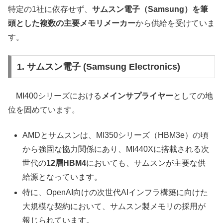
特定の1社に依存せず、
サムスン電子（Samsung）を筆
頭とした複数の主要メモリメーカー
から供給を受けていま
す。
1. サムスン電子 (Samsung Electronics)
MI400シリーズにおける
メインサプライヤー
としての地
位を固めています。
AMDとサムスンは、MI350シリーズ（HBM3e）の頃
から強固な協力関係にあり、MI440Xに搭載される次
世代の
12層HBM4
においても、サムスンが主要な供
給源となっています。
特に、OpenAI向けの次世代AIインフラ構築に向けた
大規模な契約において、サムスン製メモリの採用が
報じられています。