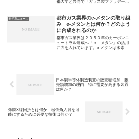
都大学と共同で「ガラス製ファラデー素
子」を開発したことがニュースになって
います。ガラスファラデー素子はレーザ
ー核融合に不可欠な部品であり、レーザ
都市ガス業界のe-メタンの取り組
科学系ニュース
ー核融合実現のために性能向上が求めら
み e-メタンとは何か？どのよう
れています。ファラデー素子とは何か、
に合成されるのか
なぜレーザー核融合に不可欠なのかを知
ることができます。
都市ガス業界は２０５０年のカーボンニ
ュートラル達成へ「ｅ―メタン」の活用
に力を入れています。e-メタンは水素
（H₂）とCO₂（二酸化炭素）を化学反応
させて合成されるメタン（CH₄）のこと
で、カーボンニュートラルを実現するこ
との可能な技術として注目されていま
す。e-メタンがどのように合成されるの
か、どんな課題があるのかを知ることが
日本製半導体製造装置の販売額増加 販
できます。
売額増加の理由、特に需要が高まる装置
は何か？
薄膜X線回折とは何か 極低角入射を可
能にするために必要な技術は何か？