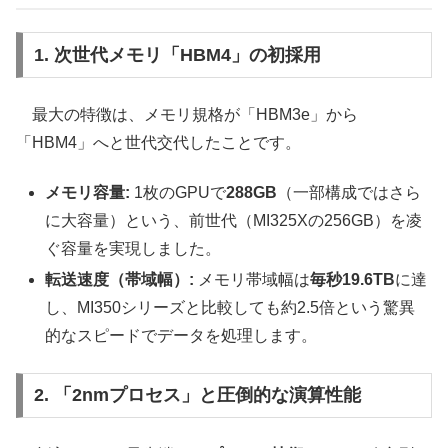
1. 次世代メモリ「HBM4」の初採用
最大の特徴は、メモリ規格が「HBM3e」から
「HBM4」へと世代交代したことです。
メモリ容量:
1枚のGPUで
288GB
（一部構成ではさら
に大容量）という、前世代（MI325Xの256GB）を凌
ぐ容量を実現しました。
転送速度（帯域幅）:
メモリ帯域幅は
毎秒19.6TB
に達
し、MI350シリーズと比較しても約2.5倍という驚異
的なスピードでデータを処理します。
2. 「2nmプロセス」と圧倒的な演算性能