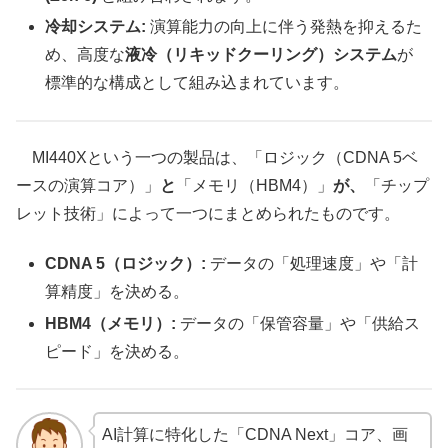
冷却システム:
演算能力の向上に伴う発熱を抑えるた
め、高度な
液冷（リキッドクーリング）システム
が
標準的な構成として組み込まれています。
MI440Xという一つの製品は、「ロジック（CDNA 5ベ
ースの演算コア）」
と
「メモリ（HBM4）」
が、
「チップ
レット技術」によって一つにまとめられたものです。
CDNA 5（ロジック）:
データの「処理速度」や「計
算精度」を決める。
HBM4（メモリ）:
データの「保管容量」や「供給ス
ピード」を決める。
AI計算に特化した「CDNA Next」コア、画