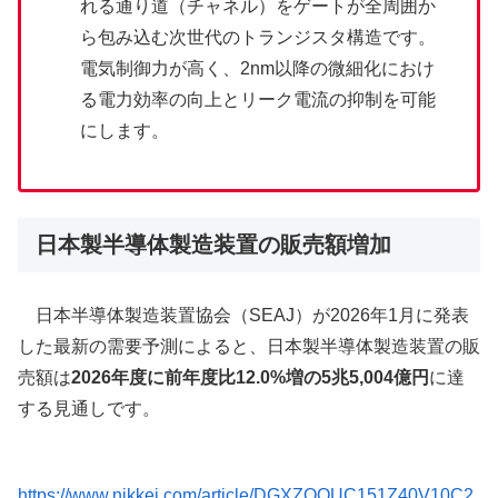
れる通り道（チャネル）をゲートが全周囲か
ら包み込む次世代のトランジスタ構造です。
電気制御力が高く、2nm以降の微細化におけ
る電力効率の向上とリーク電流の抑制を可能
にします。
日本製半導体製造装置の販売額増加
日本半導体製造装置協会（SEAJ）が2026年1月に発表
した最新の需要予測によると、日本製半導体製造装置の販
売額は
2026年度に前年度比12.0%増の5兆5,004億円
に達
する見通しです。
https://www.nikkei.com/article/DGXZQOUC151Z40V10C2