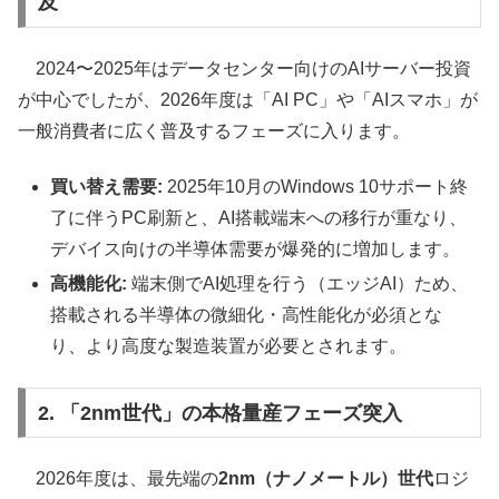
及
2024〜2025年はデータセンター向けのAIサーバー投資
が中心でしたが、2026年度は「AI PC」や「AIスマホ」が
一般消費者に広く普及するフェーズに入ります。
買い替え需要:
2025年10月のWindows 10サポート終
了に伴うPC刷新と、AI搭載端末への移行が重なり、
デバイス向けの半導体需要が爆発的に増加します。
高機能化:
端末側でAI処理を行う（エッジAI）ため、
搭載される半導体の微細化・高性能化が必須とな
り、より高度な製造装置が必要とされます。
2. 「2nm世代」の本格量産フェーズ突入
2026年度は、最先端の
2nm（ナノメートル）世代
ロジ