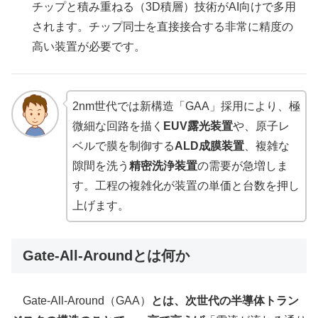
チップと積み重ねる（3D積層）技術がAI向けで多用
されます。チップ同士を直接接合する非常に精度の
高い装置が必要です。
2nm世代では新構造「GAA」採用により、極
微細な回路を描く
EUV露光装置
や、原子レ
ベルで膜を制御する
ALD成膜装置
、複雑な
隙間を洗う
精密洗浄装置
の需要が急増しま
す。工程の複雑化が装置の単価と台数を押し
上げます。
Gate-All-Aroundとは何か
Gate-All-Around（GAA）
とは、次世代の半導体トラン