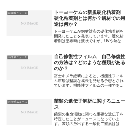
化で何を実現するのかを知ることができ
ます。
トーヨーケムの新規硬化粘着剤
科学系ニュース
硬化粘着剤とは何か？鋼材での用
途は何か？
トーヨーケムが鋼材対応の硬化粘着剤を
開発したことを発表しています。硬化粘
着剤は塗布時は液状ですが、UVや熱など
で化学反応を起こし硬化することで接着
力を発揮する材料のことで、鋼材では溶
接やリベットなどの機械的接合の代替、
自己修復性フィルム 自己修復性
科学系ニュース
あるいは補助として使用されています。
の方法は？どのような種類がある
硬化粘着剤とは何か、開発品の特徴は何
のか？
かを知ることができます。
富士キメラ総研によると、機能性フィル
ム市場は堅調な成長を見せる予想とされ
ています。機能性フィルムの一種である
自己修復性フィルムは傷やへこみが自然
に修復するという機能を持つフィルムで
す。自己修復の方法には、形状記憶型、
菌類の遺伝子解析に関するニュー
科学系ニュース
可逆結合型、マイクロカプセル型があり
ス
ます。それぞれの修復方法の特徴やメカ
ニズムを知ることができます。
菌類の生命活動に関わる重要な遺伝子を
特定したことがニュースになっていま
す。菌類の放出する一酸化二窒素はは強
力な温室効果ガスで、地球温暖化を引き