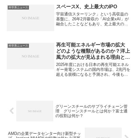
起こす主な要因の一つになっています。
菌類が一酸化二窒素を放出する仕組みや
スペースX、史上最大のIPO
科学系ニュース
今後の研究で必要となることを知ること
宇宙通信スターリンク」という高収益の
ができる記事になっています。
基盤に、26年2月吸収の「AI企業xAI」が
融合したことなどもあり、史上最大の規
模となっています。AIの活用法や懸念点
が何か知ることができます。
再生可能エネルギー市場の拡大
科学系ニュース
どのような種類があるのか？洋上
風力の拡大が見込まれる理由と課
題は何か？
2025年度における日本の再生可能エネル
ギー発電システムの国内市場は、2兆円を
超える規模になると予測され、今後も、
市場規模はさらに拡大すると予測されて
います。再生可能エネルギー発電システ
ムにはどのような種類があるのか、特に
注目されている洋上風力の特徴や課題を
知ることができます。
グリーンスチールのサプライチェーン管
理 グリーンスチールとは何か？富士通
の役割は何か？
AMDの企業データセンター向け新型チッ