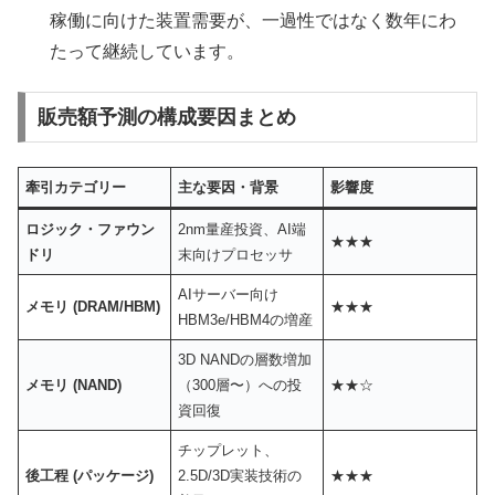
稼働に向けた装置需要が、一過性ではなく数年にわ
たって継続しています。
販売額予測の構成要因まとめ
牽引カテゴリー
主な要因・背景
影響度
ロジック・ファウン
2nm量産投資、AI端
★★★
ドリ
末向けプロセッサ
AIサーバー向け
メモリ (DRAM/HBM)
★★★
HBM3e/HBM4の増産
3D NANDの層数増加
メモリ (NAND)
（300層〜）への投
★★☆
資回復
チップレット、
後工程 (パッケージ)
2.5D/3D実装技術の
★★★