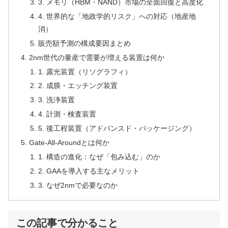
3. メモリ（HBM・NAND）市場の全面回復と高度化
4. 世界的な「地政学的リスク」への対応（地産地
消）
販売額予測の構成要因まとめ
2nm世代の量産で需要が増える装置は何か
1. 露光装置（リソグラフィ）
2. 成膜・エッチング装置
3. 洗浄装置
4. 計測・検査装置
5. 後工程装置（アドバンスド・パッケージング）
Gate-All-Aroundとは何か
1. 構造の進化：なぜ「包み込む」のか
2. GAAを導入する主なメリット
3. なぜ2nmで必要なのか
この記事で分かること