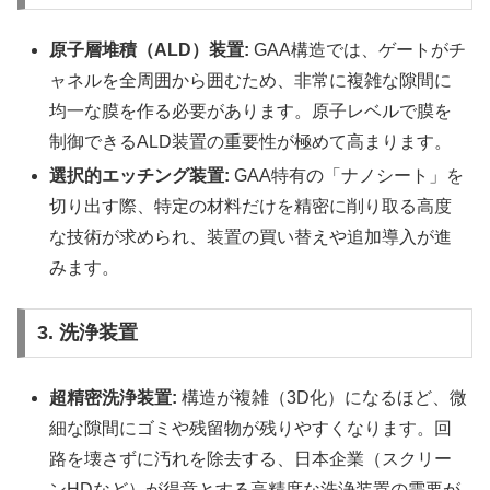
原子層堆積（ALD）装置:
GAA構造では、ゲートがチ
ャネルを全周囲から囲むため、非常に複雑な隙間に
均一な膜を作る必要があります。原子レベルで膜を
制御できるALD装置の重要性が極めて高まります。
選択的エッチング装置:
GAA特有の「ナノシート」を
切り出す際、特定の材料だけを精密に削り取る高度
な技術が求められ、装置の買い替えや追加導入が進
みます。
3. 洗浄装置
超精密洗浄装置:
構造が複雑（3D化）になるほど、微
細な隙間にゴミや残留物が残りやすくなります。回
路を壊さずに汚れを除去する、日本企業（スクリー
ンHDなど）が得意とする高精度な洗浄装置の需要が