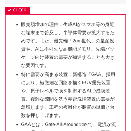
販売額増加の理由：生成AIがスマホ等の身近
な端末まで普及し、半導体需要が拡大するた
めです。また、最先端「2nm世代」の量産投
資や、AIに不可欠な高機能メモリ、先端パッ
ケージ向け装置の需要が加速することも大き
な要因です。
特に需要が高まる装置：新構造「GAA」採用
により、極微細な回路を描くEUV露光装置
や、原子レベルで膜を制御するALD成膜装
置、複雑な隙間を洗う精密洗浄装置の需要が
急増します。工程の複雑化が装置の単価と台
数を押し上げます。
GAAとは：Gate-All-Aroundの略で、電流が流