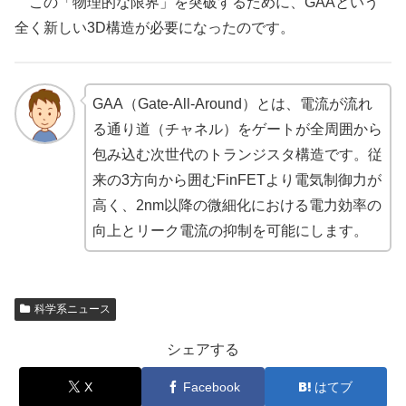
この「物理的な限界」を突破するために、GAAという
全く新しい3D構造が必要になったのです。
GAA（Gate-All-Around）とは、電流が流れ
る通り道（チャネル）をゲートが全周囲から
包み込む次世代のトランジスタ構造です。従
来の3方向から囲むFinFETより電気制御力が
高く、2nm以降の微細化における電力効率の
向上とリーク電流の抑制を可能にします。
科学系ニュース
シェアする
X
Facebook
はてブ