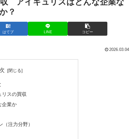
買収 アイキュリスはどんな企業な
か？
はてブ
LINE
コピー
2026.03.04
次
と
ュリスの買収
な企業か
イン（注力分野）