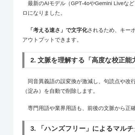
最新のAIモデル（GPT-4oやGemini L
ロになりました。
「考える速さ」で文字化
されるため、キー
アウトプットできます。
2. 文脈を理解する「高度な校正能
同音異義語の誤変換が激減し、句読点や改行
（淀み）を自動で削除します。
専門用語や業界用語も、前後の文脈から正確
3. 「ハンズフリー」によるマル