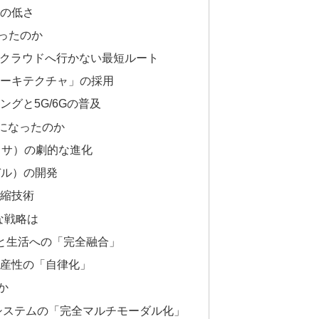
トの低さ
ったのか
」：クラウドへ行かない最短ルート
アーキテクチャ」の採用
ングと5G/6Gの普及
能になったのか
セッサ）の劇的な進化
デル）の開発
圧縮技術
的な戦略は
シーと生活への「完全融合」
ネス生産性の「自律化」
か
とエコシステムの「完全マルチモーダル化」