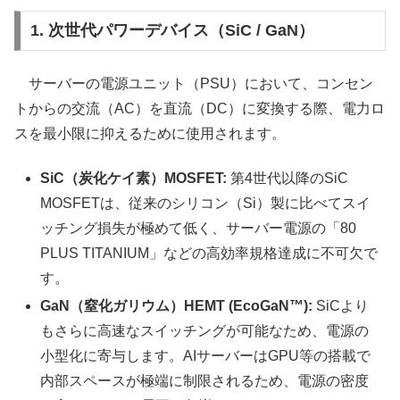
1. 次世代パワーデバイス（SiC / GaN）
サーバーの電源ユニット（PSU）において、コンセン
トからの交流（AC）を直流（DC）に変換する際、電力ロ
スを最小限に抑えるために使用されます。
SiC（炭化ケイ素）MOSFET:
第4世代以降のSiC
MOSFETは、従来のシリコン（Si）製に比べてスイ
ッチング損失が極めて低く、サーバー電源の「80
PLUS TITANIUM」などの高効率規格達成に不可欠で
す。
GaN（窒化ガリウム）HEMT (EcoGaN™):
SiCより
もさらに高速なスイッチングが可能なため、電源の
小型化に寄与します。AIサーバーはGPU等の搭載で
内部スペースが極端に制限されるため、電源の密度