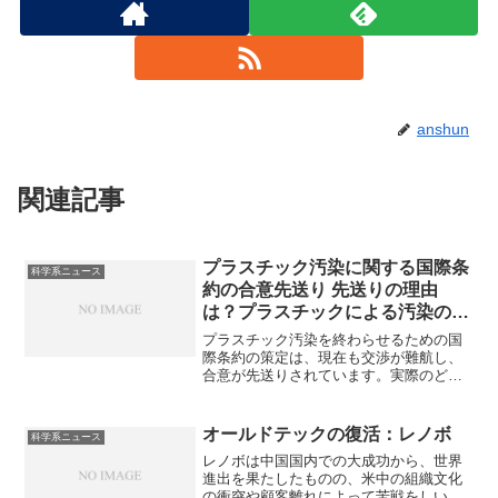
anshun
関連記事
プラスチック汚染に関する国際条
科学系ニュース
約の合意先送り 先送りの理由
は？プラスチックによる汚染の実
例は？
プラスチック汚染を終わらせるための国
際条約の策定は、現在も交渉が難航し、
合意が先送りされています。実際のどの
ような被害が出ているのか生産規制の内
容はどのようなものか知ることができま
す。
オールドテックの復活：レノボ
科学系ニュース
レノボは中国国内での大成功から、世界
進出を果たしたものの、米中の組織文化
の衝突や顧客離れによって苦戦をしいら