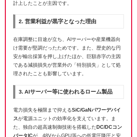
計上したことが主因です。
2. 営業利益が黒字となった理由
在庫調整に目途が立ち、AIサーバーや産業機器向
け需要が堅調だったためです。また、歴史的な円
安が輸出採算を押し上げたほか、巨額赤字の主因
である減損損失が営業外の「特別損失」として処
理されたことも影響しています。
3. AIサーバー等に使われるローム製品
電力損失を極限まで抑える
SiC/GaNパワーデバイ
ス
が電源ユニットの効率化を支えています。ま
た、独自の超高速制御技術を搭載した
DC/DCコン
バータIC
が、48VからGPU等への低電圧降圧と安