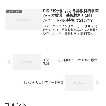
した。二ッケルを使用せず、ニオブチタ
ン合金を用いることで、肌に優しい耐メ
タルアレルギー性能を持つ落ち着いた金
PIDの欧州における基板材料事業
科学系ニュース
色を実現しています。金属アレルギーが
からの撤退 基板材料とは何
発生する原因、ニオブチンがアレルギー
か？ FR-4の特性はなにか？
を発生しにくい要因を知ることができま
す。
パナソニックインダストリー（PID）は、
欧州における基板材料事業からの撤退を
決定しました。基板材料は電子回路の
「土台」となる材料で、プリント基板に
利用されています。現代の電子機器には
ほぼすべてでプリント基板が使われてお
り、ベース材や銅箔、接着材などからな
る基板材料の重要度も増しています。基
板材料とは何か、特によく基板材料とし
スマートフォン向けOLEDパネル市場の
て利用されるFR-4とは何かなどを知るこ
低調
とができます。
TDKのシリコンアノード事業
コメント