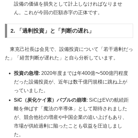
設備の価値を損失として計上しなければなりませ
ん。これが今回の巨額赤字の正体です。
2. 「過剰投資」と「判断の遅れ」
東克己社長は会見で、設備投資について「若干過剰だっ
た」「経営判断が遅れた」と自ら分析しています。
投資の急増:
2020年度までは年400億〜500億円程度
だった設備投資が、近年は数千億円規模に跳ね上が
っていました。
SiC（炭化ケイ素）バブルの崩壊:
SiCはEVの航続距
離を伸ばす「魔法の半導体」として期待されました
が、競合他社の増産や中国企業の追い上げもあり、
市場が供給過剰に陥ったことも収益を圧迫しまし
た。