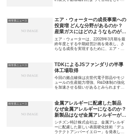
れました。現在の復活の理由や独自液冷
技術を知ることができます。
エア・ウォーターの成長事業への
科学系ニュース
投資増 どんな分野があるのか？
産業ガスにはどのようなものがあ
るのか？
エア・ウォーターは、22028年3月期を最
終年度とする中期経営計画を発表し、さ
らなる成長を実現するために、エア・ウ
ォーターは、海外産業ガス、エレクトロ
ニクス、脱炭素、アグリの4つを成長事業
と位置付けて投資を増加するとされてい
TDKによるJSファンダリの半導
科学系ニュース
ます。どのようなガスを供給しているの
体工場取得
か、その製造法について知ることができ
ます。
今回の拠点確保は次世代電子部品やモジ
ュールの生産能力増強、R&D体制の強化
を加速させる狙いがあるとみられます。
どのような製品を製造する可能性がある
のかやもともとあった工場を活用するメ
リットを知ることができます。
金属アレルギーに配慮した製品
科学系ニュース
なぜ金属アレルギーになるのか？
新製品はなぜ金属アレルギーが発
生しにくいのか？
シチズン時計株式会社は、金属アレルギ
ーに配慮した新しい表面硬化技術「デュ
ラテクトアンバーイエロー」を発表しま