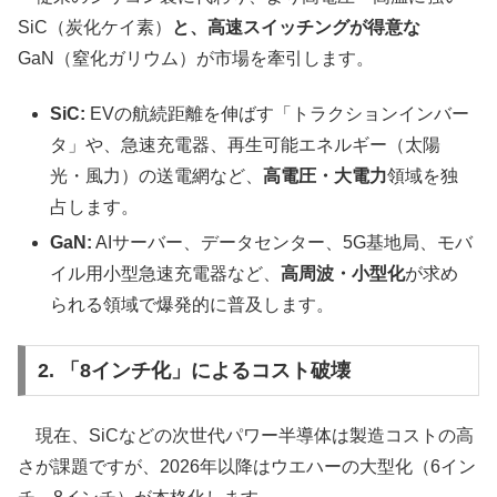
SiC（炭化ケイ素）
と、高速スイッチングが得意な
GaN（窒化ガリウム）が市場を牽引します。
SiC:
EVの航続距離を伸ばす「トラクションインバー
タ」や、急速充電器、再生可能エネルギー（太陽
光・風力）の送電網など、
高電圧・大電力
領域を独
占します。
GaN:
AIサーバー、データセンター、5G基地局、モバ
イル用小型急速充電器など、
高周波・小型化
が求め
られる領域で爆発的に普及します。
2. 「8インチ化」によるコスト破壊
現在、SiCなどの次世代パワー半導体は製造コストの高
さが課題ですが、2026年以降はウエハーの大型化（6イン