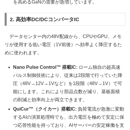
を高めるGaNの需要が急増しています。
2. 高効率DC/DCコンバータIC
データセンター内の48V配線から、CPUやGPU、メモ
リが使用する低い電圧（1V前後）へ効率よく降圧するた
めに使われます。
Nano Pulse Control™ 搭載IC:
ローム独自の超高速
パルス制御技術により、従来は2段階で行っていた降
圧（48V→12V→1Vなど）を1段階（48V→1V）で可
能にします。これにより部品点数が減り、基板面積
の削減と効率向上が両立できます。
QuiCur™（クイカー）搭載IC:
負荷電流が急激に変動
するAIの演算処理時でも、出力電圧を極めて安定に保
つ応答性能を持っており、AIサーバーの安定稼働を支