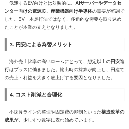
低迷するEV向けとは対照的に、
AIサーバーやデータセ
ンター向けの電源IC、産業機器向け半導体
の需要が堅調で
した。EV一本足打法ではなく、多角的な需要を取り込め
たことが本業の支えとなりました。
3. 円安による為替メリット
海外売上比率の高いロームにとって、想定以上の
円安進
行
はプラスに働きました。輸出時の採算が向上し、円建て
の売上・利益を大きく底上げする要因となりました。
4. コスト削減と合理化
不採算ラインの整理や固定費の抑制といった
構造改革の
成果
が、少しずつ数字に表れ始めています。