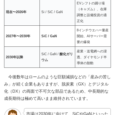
EVシフトの踊り場
（キャズム）、在庫
現在〜2026年
Si / SiC / GaN
調整と設備投資の適
正化
8インチウエハー量産
2027年〜2030年
SiC / GaN
開始、AIサーバー需
要の爆発
産業・送電網への浸
SiC / GaN /
酸化ガリ
2030年以降
透、ダイヤモンド半
ウム
導体の胎動
今後数年はロームのような巨額減損などの「産みの苦し
み」が続く企業もありますが、脱炭素（GX）とデジタル
化（DX）の両面で不可欠な部品であるため、中長期的な
成長期待は極めて高いまま維持されています。
市場は2030年に向けて、SiCやGaNといった