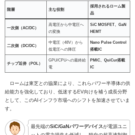
採用されるローム製
階層
主な役割
品
高電圧から中電圧へ
SiC MOSFET、GaN
一次側（AC/DC）
の変換
HEMT
中電圧（48V）から
Nano Pulse Control
二次側（DC/DC）
低電圧への降圧
搭載IC
GPU/CPUへの最終給
PMIC、QuiCur搭載
チップ近傍（POL）
電
IC
ロームは東芝との協業により、これらパワー半導体の供
給能力を強化しており、低迷するEV向けを補う成長分野
として、このAIインフラ市場へのシフトを加速させていま
す。
最先端の
SiC/GaNパワーデバイス
が電源ユニ
ットの電力損失を低減し、独自の超高速制御