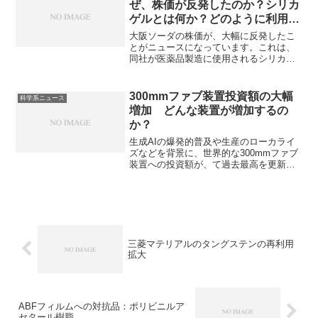
ぜ、株価が反発したのか？シリカ
ゲルとは何か？どのように利用さ
れているのか？
大阪ソーダの株価が、大幅に反発したこ
とがニュースになっています。​これは、
同社が医薬品製造に使用されるシリカゲ
ルの増産を急ぐと報じられたことが背景
にあります。シリカゲルはその吸湿性、
吸着性の高さから幅広い分野で利用され
300mmファブ装置投資額の大幅
科学系ニュース
ています。シリカゲルの特性、治療薬の
増加 どんな装置が増加するの
製造でどのように利用されているのかを
か？
知ることができます。
生成AIの爆発的普及や生産のローカライ
ズなどを背景に、世界的な300mmファブ
装置への投資額が、て過去最高を更新
し、2桁成長を遂げる見込みです。どのよ
うな装置の需要が高いのかを知ることが
できます。
三菱マテリアルのタングステンの再利用
拡大
ABFフィルムへの対抗品：ポリビニルア
セタール樹脂