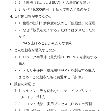
2. 従来機（Standard EUV）との決定的な違い
3. なぜ「5,000億円」も払って導入するのか？
なぜ開口数が重要なのか
1. 物理の法則：解像度を決める「虫眼鏡」の原理
2. なぜ「波長を短くする」だけではダメだったの
か？
3. NAを上げることがもたらす実利
どんな顧客が購入するのか
1. ロジック半導体（最先端CPU/GPU）を製造する
巨人
2. メモリ半導体（最先端DRAM）を製造する巨人
まとめ：この顧客たちに共通する「条件」
競合の対応は
1. キヤノン：光を使わない「ナノインプリント
（NIL）」で対抗
2. ニコン：成熟・実用プロセス（DUV）の深耕
3. 「裏の競合」：成膜・エッチング装置メーカーの