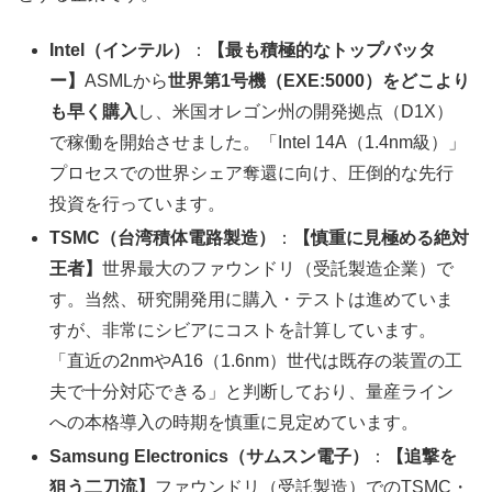
Intel（インテル）
：
【最も積極的なトップバッタ
ー】
ASMLから
世界第1号機（EXE:5000）をどこより
も早く購入
し、米国オレゴン州の開発拠点（D1X）
で稼働を開始させました。「Intel 14A（1.4nm級）」
プロセスでの世界シェア奪還に向け、圧倒的な先行
投資を行っています。
TSMC（台湾積体電路製造）
：
【慎重に見極める絶対
王者】
世界最大のファウンドリ（受託製造企業）で
す。当然、研究開発用に購入・テストは進めていま
すが、非常にシビアにコストを計算しています。
「直近の2nmやA16（1.6nm）世代は既存の装置の工
夫で十分対応できる」と判断しており、量産ライン
への本格導入の時期を慎重に見定めています。
Samsung Electronics（サムスン電子）
：
【追撃を
狙う二刀流】
ファウンドリ（受託製造）でのTSMC・