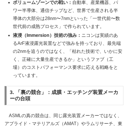
ボリュームゾーンでの戦い：
自動車、産業機器、パ
ワー半導体、通信チップなど、世界で生産される半
導体の大部分は28nm〜7nmといった「一世代前〜数
世代前の成熟プロセス」で作られています。
液浸（Immersion）技術の強み：
ニコンは実績のあ
るArF液浸露光装置などで強みを持っており、最先端
の2nmを追うのではなく、「枯れた技術で、いかに安
く、正確に大量生産できるか」というファブ（工
場）のコストパフォーマンス要求に応える戦略をと
っています。
3. 「裏の競合」：成膜・エッチング装置メーカ
ーの台頭
ASMLの真の競合は、同じ露光装置メーカーではなく、
アプライド・マテリアルズ（AMAT）やラムリサーチ、東