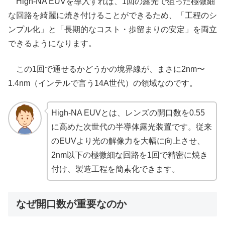
High-NA EUVを導入すれば、1回の露光で狙った極微細
な回路を綺麗に焼き付けることができるため、「工程のシ
ンプル化」と「長期的なコスト・歩留まりの安定」を両立
できるようになります。
この1回で通せるかどうかの境界線が、まさに2nm〜
1.4nm（インテルで言う14A世代）の領域なのです。
High-NA EUVとは、レンズの開口数を0.55
に高めた次世代の半導体露光装置です。従来
のEUVより光の解像力を大幅に向上させ、
2nm以下の極微細な回路を1回で精密に焼き
付け、製造工程を簡素化できます。
なぜ開口数が重要なのか