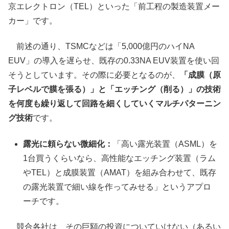
京エレクトロン（TEL）といった「前工程の製造装置メー
カー」です。
前述の通り、TSMCなどは「5,000億円のハイNA
EUV」の導入を遅らせ、既存の0.33NA EUV装置を使い回
そうとしています。その際に必要となるのが、
「成膜（原
子レベルで膜を張る）」と「エッチング（削る）」の技術
を何度も繰り返して回路を細くしていくマルチパターニン
グ技術
です。
露光に頼らない微細化：
「高い露光装置（ASML）を
1台買うくらいなら、高性能なエッチング装置（ラム
やTEL）と成膜装置（AMAT）を組み合わせて、既存
の露光装置で細い線を作ってみせる」というアプロ
ーチです。
競合各社は、その巨額の投資についていけない（あるい