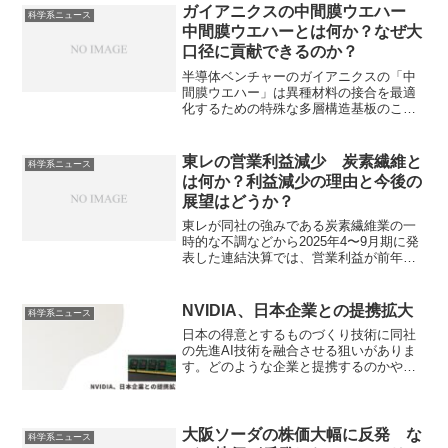
す。PTSDはうつ病のように特定のウイル
ガイアニクスの中間膜ウエハー
科学系ニュース
ス遺伝子が直接的な病態を形成するわけ
中間膜ウエハーとは何か？なぜ大
ではありませんが、神経炎症などがPTSD
口径に貢献できるのか？
につながる可能性が示唆されています。
半導体ベンチャーのガイアニクスの「中
間膜ウエハー」は異種材料の接合を最適
化するための特殊な多層構造基板のこと
で、次世代パワー半導体などでの応用が
期待されています。どのような仕組みな
のかやEVでの応用が期待される理由を知
東レの営業利益減少 炭素繊維と
科学系ニュース
ることができます。
は何か？利益減少の理由と今後の
展望はどうか？
東レが同社の強みである炭素繊維業の一
時的な不調などから2025年4〜9月期に発
表した連結決算では、営業利益が前年同
期比で減少しています。炭素繊維とは何
かや不調に理由、今後の展望を知ること
ができます。
NVIDIA、日本企業との提携拡大
科学系ニュース
日本の得意とするものづくり技術に同社
の先進AI技術を融合させる狙いがありま
す。どのような企業と提携するのかや日
本企業のメリットを知ることができま
す。
大阪ソーダの株価大幅に反発 な
科学系ニュース