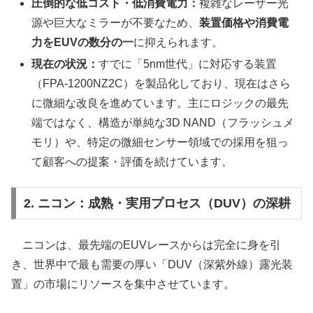
圧倒的な低コスト・低消費電力：
複雑なレーザー光
源や巨大なミラーが不要なため、
装置価格や消費電
力をEUVの数分の一
に抑えられます。
現在の状況：
すでに「5nm世代」に対応する装置
（FPA-1200NZ2C）を製品化しており、現在はさら
に微細な改良を進めています。主にロジックの最先
端ではなく、構造が単純な3D NAND（フラッシュメ
モリ）や、特定の微細センサー領域での採用を狙っ
て顧客への提案・評価を続けています。
2. ニコン：成熟・実用プロセス（DUV）の深耕
ニコンは、最先端のEUVレースからは完全に身を引
き、世界中で最も需要の厚い「DUV（深紫外線）露光装
置」の市場にリソースを集中させています。