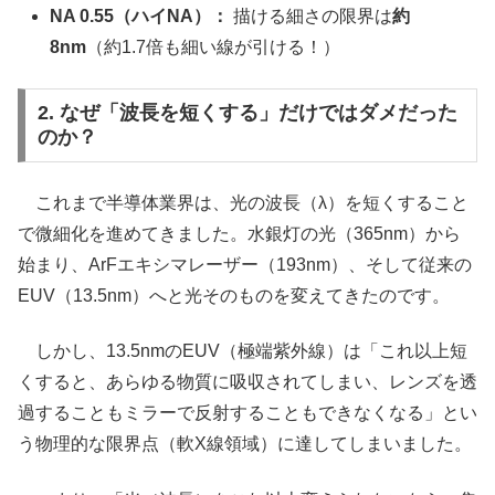
NA 0.55（ハイNA）：
描ける細さの限界は
約
8nm
（約1.7倍も細い線が引ける！）
2. なぜ「波長を短くする」だけではダメだった
のか？
これまで半導体業界は、光の波長（λ）を短くすること
で微細化を進めてきました。水銀灯の光（365nm）から
始まり、ArFエキシマレーザー（193nm）、そして従来の
EUV（13.5nm）へと光そのものを変えてきたのです。
しかし、13.5nmのEUV（極端紫外線）は「これ以上短
くすると、あらゆる物質に吸収されてしまい、レンズを透
過することもミラーで反射することもできなくなる」とい
う物理的な限界点（軟X線領域）に達してしまいました。