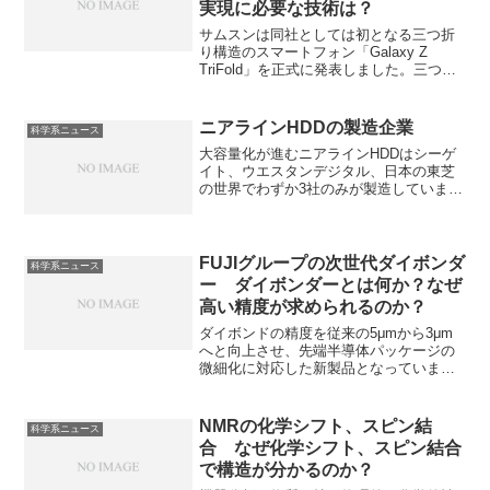
実現に必要な技術は？
サムスンは同社としては初となる三つ折
り構造のスマートフォン「Galaxy Z
TriFold」を正式に発表しました。三つ折
りの利点は何か、どのような技術が必要
か、特に薄く柔軟性を持つガラスをどの
ように製造できるのかをしることができ
ニアラインHDDの製造企業
科学系ニュース
ます。
大容量化が進むニアラインHDDはシーゲ
イト、ウエスタンデジタル、日本の東芝
の世界でわずか3社のみが製造していま
す。なぜ3社のみが製造しているのかやシ
ーゲイト・テクノロジーの特徴を知るこ
とができます。
FUJIグループの次世代ダイボンダ
科学系ニュース
ー ダイボンダーとは何か？なぜ
高い精度が求められるのか？
ダイボンドの精度を従来の5μmから3μm
へと向上させ、先端半導体パッケージの
微細化に対応した新製品となっていま
す。ダイボンダーとは何かやどのように
高精度を実現したのかを知ることができ
ます。
NMRの化学シフト、スピン結
科学系ニュース
合 なぜ化学シフト、スピン結合
で構造が分かるのか？