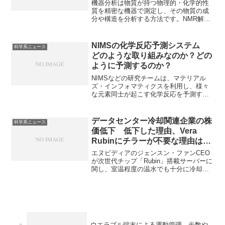
機器分析は物質が持つ物理的・化学的性
質を精密な機器で測定し、その物質の成
分や構造を分析する方法です。NMR解析
では「化学シフト」でパーツ（原子の種
類と環境）を特定し、「スピン結合」で
パーツ同士の繋がりを確認しています。
NIMSの化学反応予測システム
科学系ニュース
化学シフトとスピン結合とはなにかを知
どのような取り組みなのか？どの
ることができます。
ように予測するのか？
NIMSなどの研究チームは、マテリアル
ズ・インフォマティクスを利用し、様々
な元素同士が起こす化学反応を予測する
システムを開発しています。どのような
反応を、どのように予測しているのかを
知ることができます。
データセンター冷却関連企業の株
科学系ニュース
価低下 低下した理由、Vera
Rubinにチラーが不要な理由は何
か？
エヌビディアのジェンスン・ファンCEO
が次世代チップ「Rubin」搭載サーバーに
関し、室温程度の温水でも十分に冷却可
能」と発言したことで冷却関連企業の株
価が下落しています。Rubinが温水で冷却
できる理由やエネルギー効率の改善方法
を知ることができます。
ウエラブル端末による運動管理 歩数や