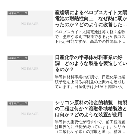
やエッチング（膜の削り取り）工程で使
用されます。なぜ洗浄やエッチングに適
しているのかを知ることができます。
産総研によるペロブスカイト太陽
科学系ニュース
電池の耐熱性向上 なぜ熱に弱か
ったのか？どのように改善したの
か？
ペロブスカイト太陽電池は薄く軽く柔軟
で、塗布や印刷で製造できるため低コス
ト化が可能ですが、高温での性能低下が
大きいという欠点がありました。産総研
はペロブスカイト結晶の隙間に熱耐性の
高い化合物を添加することで、耐熱性を
日産化学の半導体材料事業の好
科学系ニュース
向上させています。なぜ結晶のすき間に
調 どのような製品を製造してい
添加することで性能が向上するのか知る
るのか？
ことができます。
半導体材料事業の好調で、日産化学は業
績予想を上回る純利益の上振れを達成し
ています。日産化学は,EUV下層膜や反射
防止コーティング材などの半導体材料を
製造しています。それぞれの役割を知る
ことができます。
シリコン原料の冶金的精製 精製
科学系ニュース
の工程は何か？溶融帯域精製法と
は何か？どのような装置が使用さ
れるのか？
半導体の重要性が増す中で、前工程装置
は世界的に成長が続いています。シリカ
（二酸化ケイ素）の採取と還元、精製を