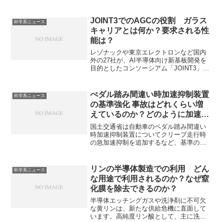
JOINT3でのAGCの役割 ガラス
科学系ニュース
キャリアとは何か？要求される性
能は？
レゾナックや東京エレクトロンなど国内
外の27社が、AI半導体向け新基板開発を
目的としたコンソーシアム「JOINT3」を
設立しました。AGCは革新的なガラスキ
ャリアを提供することで、次世代半導体
パッケージング材料の開発に貢献しま
ぺダル踏み間違い時加速抑制装置
科学系ニュース
す。ガラスキャリアとは何か、特に要求
の基準強化 事故はどれくらい増
される性能は何か知ることができます。
えているのか？どのように加速抑
制しているのか？
国土交通省は自動車のペダル踏み間違い
時加速抑制装置についてクリープ走行時
の急加速抑制を追加するなど、基準の強
化を発表しています。実際の事故件数や
加速抑制の仕組みを知ることができま
す。
リンの半導体製造での利用 どん
科学系ニュース
な用途で利用されるのか？なぜ窒
化膜を除去できるのか？
半導体エッチングガスや洗浄剤に不可欠
な黄リンは、新たな供給危機に直面して
います。高純度リン酸として、主に洗浄