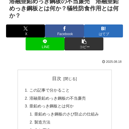
溶融亜鉛めっき鋼板の不当廉売 溶融亜鉛
めっき鋼板とは何か？犠牲防食作用とは何
か？
X
Facebook
はてブ
LINE
コピー
2025.08.18
目次
この記事で分かること
溶融亜鉛めっき鋼板の不当廉売
亜鉛めっき鋼板とは何か
亜鉛めっき鋼板のさび防止の仕組み
製造方法