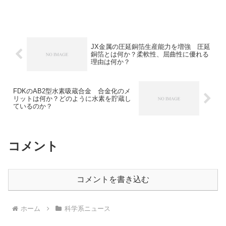
経て、単結晶シリコンの育成という手順
でシリコンウエハの原料であるインゴッ
トとなります。高い純度の求められるシ
リコンウエハでは、精製は非常に重要な
工程となります。精製の第一段階である
冶金的精製、溶融帯域精製法とは何か、
JX金属の圧延銅箔生産能力を増強 圧延
どのような装置が使用されるのかを知る
銅箔とは何か？柔軟性、屈曲性に優れる
ことができます。
理由は何か？
FDKのAB2型水素吸蔵合金 合金化のメ
リットは何か？どのように水素を貯蔵し
ているのか？
コメント
コメントを書き込む
ホーム
科学系ニュース