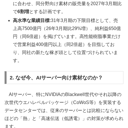
に合わせ、同分野向け素材の販売量を2027年3月期比
で
6割増
とする計画です。
高水準な業績目標:
31年3月期の下限目標として、売
上高7500億円（26年3月期比29%増）、純利益650億
円（同6倍超）を掲げています。高性能樹脂事業だけ
で営業利益400億円以上（同2倍超）を目指してお
り、同社の新たな稼ぎ頭として位置づけられていま
す。
2. なぜ今、AIサーバー向け素材なのか？
AIサーバー、特にNVIDIAのBlackwell世代やそれ以降の
次世代ウエハレベルパッケージ（CoWoS等）を実装する
データセンターでは、従来のサーバーとは比較にならない
ほどの「熱」と「高速伝送（低誘電）」の対策が求められ
ます。