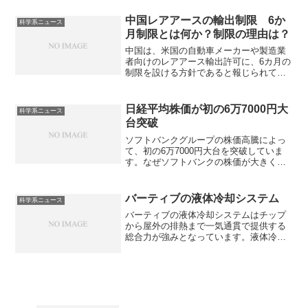
中国レアアースの輸出制限 6か
科学系ニュース
月制限とは何か？制限の理由は？
中国は、米国の自動車メーカーや製造業
者向けのレアアース輸出許可に、6カ月の
制限を設ける方針であると報じられてい
ます。中国はレアアースの埋蔵量で世界
一であり、輸出制限を外交・経済的な交
渉カードとしての活用しています。６か
日経平均株価が初の6万7000円大
科学系ニュース
月制限の意味や脱中国の流れがあるのか
台突破
を知ることができます。
ソフトバンクグループの株価高騰によっ
て、初の6万7000円大台を突破していま
す。なぜソフトバンクの株価が大きく向
上しているのか知ることができます。
バーティブの液体冷却システム
科学系ニュース
バーティブの液体冷却システムはチップ
から屋外の排熱まで一気通貫で提供する
総合力が強みとなっています。液体冷却
システムの仕組みやどのように液の輸送
を管理するのか知ることができます。