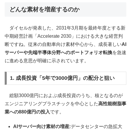
どんな素材を増産するのか
ダイセルが発表した、2031年3月期を最終年度とする新
中期経営計画「Accelerate 2030」における大きな経営判
断ですね。従来の自動車向け素材中心から、成長著しい
AI
サーバーや先端半導体分野へのポートフォリオ転換
を急速
に進める意思が明確に示されています。
1. 成長投資「5年で3000億円」の配分と狙い
総額3000億円におよぶ成長投資のうち、核となるのが
エンジニアリングプラスチックを中心とした
高性能樹脂事
業への880億円の投入
です。
AIサーバー向け素材の増産:
データセンターの急拡大