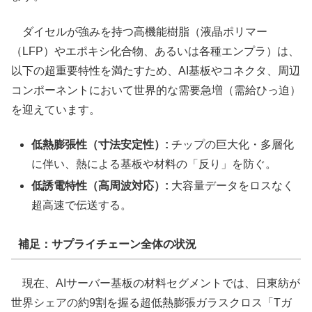
ダイセルが強みを持つ高機能樹脂（液晶ポリマー
（LFP）やエポキシ化合物、あるいは各種エンプラ）は、
以下の超重要特性を満たすため、AI基板やコネクタ、周辺
コンポーネントにおいて世界的な需要急増（需給ひっ迫）
を迎えています。
低熱膨張性（寸法安定性）:
チップの巨大化・多層化
に伴い、熱による基板や材料の「反り」を防ぐ。
低誘電特性（高周波対応）:
大容量データをロスなく
超高速で伝送する。
補足：サプライチェーン全体の状況
現在、AIサーバー基板の材料セグメントでは、日東紡が
世界シェアの約9割を握る超低熱膨張ガラスクロス「Tガ