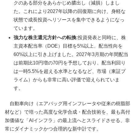
クのある部分をあらかじめ膿出し（減損）しまし
た。これにより2027年以降の回復期に向け、身軽な
状態で成長投資へリソースを集中できるようになっ
ています。
強力な株主還元方針への転換:
投資発表と同時に、株
主資本配当率（DOE）目標を5%以上、配当性向を
60%以上に引き上げました。2027年3月期の年間配当
は前期比10円増の70円を予想しており、配当利回り
は一時5.5%を超える水準となるなど、市場（東証プ
ライム）からも非常に高い評価で迎えられていま
す。
自動車向け（エアバッグ用インフレータや従来の樹脂部
材など）で培った高度な化学合成・配合技術を、最も高付
加価値な「AIインフラ」の最上流へとスライドさせる、非
常にダイナミックかつ合理的な新中計です。