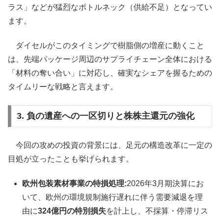
ラス」などが猛烈なボトルネック（供給不足）となってい
ます。
ダイセルがこのタイミングで樹脂側の増産に動くこと
は、先端パッケージ周辺のサプライチェーン全体における
「材料の奪い合い」に対応し、確実なシェアを握るための
タイムリーな戦略と言えます。
3. 負の遺産への一区切りと株株主還元の強化
今回の攻めの投資の背景には、足元の構造改革に一定の
目処が立ったことも挙げられます。
欧州包装素材事業の特損処理:
2026年3月期決算にお
いて、欧州の環境規制施行遅れに伴う需要減退を理
由に
324億円の特別損失
を計上し、不採算・停滞リス