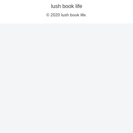
lush book life
© 2020 lush book life.