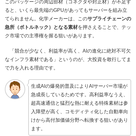
このパッケージの周辺部材（コネクタや封止材）が不足す
ると、いくら最先端のGPUがあってもサーバーを組み立
てられません。化学メーカーは、この
サプライチェーンの
急所（ボトルネック）となる素材
を押さえることで、テッ
ク市場での主導権を握る狙いがあります。
「競合が少なく、利益率が高く、AIの進化に絶対不可欠
なインフラ素材である」というのが、大投資を敢行してま
で力を入れる理由です。
生成AIの爆発的普及によりAIサーバー市場が
急成長しているためです。高利益率なうえ、
超高速通信と猛烈な熱に耐える特殊素材は参
入障壁が高く、コモディティ化した自動車向
けから高付加価値分野へ転換する狙いがあり
ます。