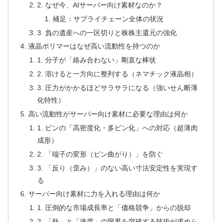
2. なぜ今、AIサーバー向け素材なのか？
補足：サプライチェーン全体の状況
3. 負の遺産への一区切りと株株主還元の強化
液晶ポリマーはなぜ高い流動性を持つのか
1. 分子が「絡み合わない」剛直な棒状
2. 溶けると一方向に整列する（ネマチック液晶相）
3. 圧力がかかるほどサラサラになる（強いせん断薄
化特性）
高い流動性がサーバー向け素材に必要な理由は何か
1. ピンの「高密度化・多ピン化」への対応（超薄肉
成形）
2. 「端子の変形（ピン曲がり）」を防ぐ
3. 「反り（歪み）」のない高い寸法安定性を実現す
る
サーバー向け素材に力を入れる理由は何か
1. 圧倒的な市場成長率と「価格競争」からの脱却
2. 「熱」と「速度」の限界を突破する技術が求めら