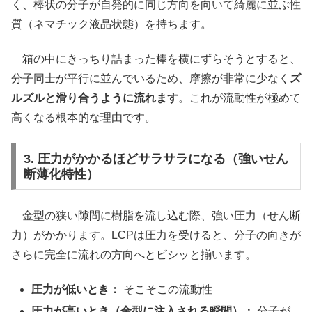
く、棒状の分子が自発的に同じ方向を向いて綺麗に並ぶ性
質（ネマチック液晶状態）を持ちます。
箱の中にきっちり詰まった棒を横にずらそうとすると、
分子同士が平行に並んでいるため、摩擦が非常に少なく
ズ
ルズルと滑り合うように流れます
。これが流動性が極めて
高くなる根本的な理由です。
3. 圧力がかかるほどサラサラになる（強いせん
断薄化特性）
金型の狭い隙間に樹脂を流し込む際、強い圧力（せん断
力）がかかります。LCPは圧力を受けると、分子の向きが
さらに完全に流れの方向へとビシッと揃います。
圧力が低いとき：
そこそこの流動性
圧力が高いとき（金型に注入される瞬間）：
分子が