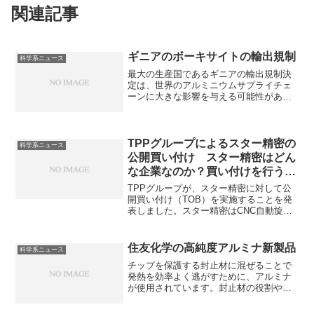
関連記事
ギニアのボーキサイトの輸出規制
科学系ニュース
最大の生産国であるギニアの輸出規制決
定は、世界のアルミニウムサプライチェ
ーンに大きな影響を与える可能性があり
ます。ボーキサイトとは何か、輸出規制
の理由を知ることができます。
TPPグループによるスター精密の
科学系ニュース
公開買い付け スター精密はどん
な企業なのか？買い付けを行う理
由は何か？
TPPグループが、スター精密に対して公
開買い付け（TOB）を実施することを発
表しました。スター精密はCNC自動旋盤
と小型プリンターを主力とする日本の精
密機器メーカーです。CNC自動旋盤とは
何か、買い付けを行う理由はなにかを知
住友化学の高純度アルミナ新製品
科学系ニュース
ることができます。
チップを保護する封止材に混ぜることで
発熱を効率よく逃がすために、アルミナ
が使用されています。封止材の役割や新
製品の特徴を知ることができます。