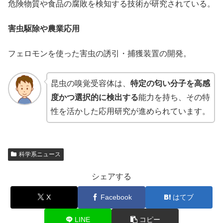
危険物質や食品の腐敗を検知する技術が研究されている。
害虫駆除や農業応用
フェロモンを使った害虫の誘引・捕獲装置の開発。
昆虫の嗅覚受容体は、
特定の匂い分子を高感
度かつ選択的に検出する
能力を持ち、その特
性を活かした応用研究が進められています。
科学系ニュース
シェアする
X
Facebook
はてブ
LINE
コピー