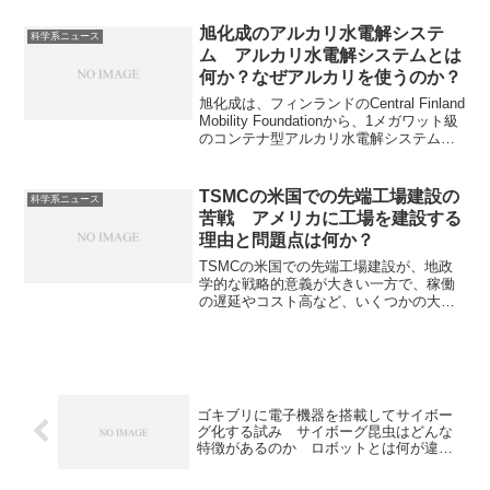
膜厚計測装置を開発しています。高精度
が必要な理由や測定の方法を知ることが
旭化成のアルカリ水電解システ
科学系ニュース
できます。
ム アルカリ水電解システムとは
何か？なぜアルカリを使うのか？
旭化成は、フィンランドのCentral Finland
Mobility Foundationから、1メガワット級
のコンテナ型アルカリ水電解システムを
受注しています。アルカリ水電解システ
ムは、アルカリ性の電解液を用いて、電
気分解によって水から水素と酸素を生成
TSMCの米国での先端工場建設の
科学系ニュース
する装置です。アルカリを使用する理由
苦戦 アメリカに工場を建設する
や課題について知ることができます。
理由と問題点は何か？
TSMCの米国での先端工場建設が、地政
学的な戦略的意義が大きい一方で、稼働
の遅延やコスト高など、いくつかの大き
な試練に直面していると報じられていま
す。アメリカに先端工場を建設する理由
や問題点が何かを知ることができます。
ゴキブリに電子機器を搭載してサイボー
グ化する試み サイボーグ昆虫はどんな
特徴があるのか ロボットとは何が違う
のか