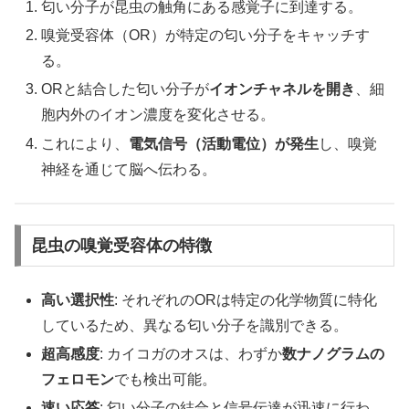
匂い分子が昆虫の触角にある感覚子に到達する。
嗅覚受容体（OR）が特定の匂い分子をキャッチす
る。
ORと結合した匂い分子が
イオンチャネルを開き
、細
胞内外のイオン濃度を変化させる。
これにより、
電気信号（活動電位）が発生
し、嗅覚
神経を通じて脳へ伝わる。
昆虫の嗅覚受容体の特徴
高い選択性
: それぞれのORは特定の化学物質に特化
しているため、異なる匂い分子を識別できる。
超高感度
: カイコガのオスは、わずか
数ナノグラムの
フェロモン
でも検出可能。
速い応答
: 匂い分子の結合と信号伝達が迅速に行わ