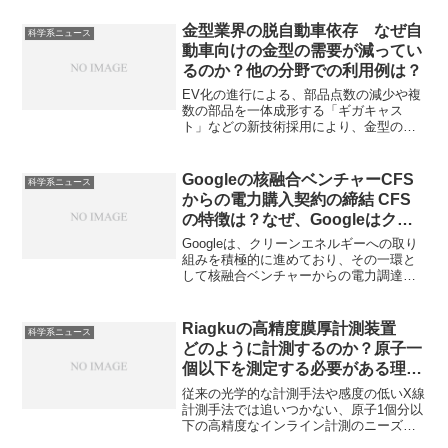
蛍光を利用し、微量な成分の種類や量を
測定する分析手法です。感度が高い理由
金型業界の脱自動車依存 なぜ自
科学系ニュース
や蛍光を発する物質の種類を知ることが
動車向けの金型の需要が減ってい
できます。
るのか？他の分野での利用例は？
EV化の進行による、部品点数の減少や複
数の部品を一体成形する「ギガキャス
ト」などの新技術採用により、金型の需
要は減少傾向であり、新しい分野への進
出が求められています。自動車製造での
金型の役割や他分野での応用例を知るこ
Googleの核融合ベンチャーCFS
科学系ニュース
とができます。
からの電力購入契約の締結 CFS
の特徴は？なぜ、Googleはクリ
ーンエネルギーへの取り組みに積
Googleは、クリーンエネルギーへの取り
極的なのか？
組みを積極的に進めており、その一環と
して核融合ベンチャーからの電力調達に
も着手しています。Googleのような大手
企業が電力購入契約を結ぶことは、核融
合発電の商業化に向けた大きな一歩であ
Riagkuの高精度膜厚計測装置
科学系ニュース
り、この分野の技術革新を加速させる可
どのように計測するのか？原子一
能性を秘めています。CFSの特徴や
個以下を測定する必要がある理由
Googleが積極的に取り組む理由を知るこ
は？
とができます。
従来の光学的な計測手法や感度の低いX線
計測手法では追いつかない、原子1個分以
下の高精度なインライン計測のニーズの
高まりに対応するため、Riagkuは高精度