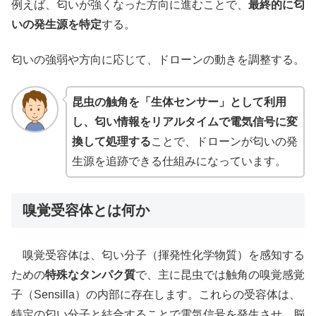
例えば、匂いが強くなった方向に進むことで、
最終的に匂
いの発生源を特定
する。
匂いの強弱や方向に応じて、ドローンの動きを調整する。
昆虫の触角を「生体センサー」として利用
し、匂い情報をリアルタイムで電気信号に変
換して処理する
ことで、ドローンが匂いの発
生源を追跡できる仕組みになっています。
嗅覚受容体とは何か
嗅覚受容体は、匂い分子（揮発性化学物質）を感知する
ための
特殊なタンパク質
で、主に昆虫では触角の嗅覚感覚
子（Sensilla）の内部に存在します。これらの受容体は、
特定の匂い分子と結合することで電気信号を発生させ、脳