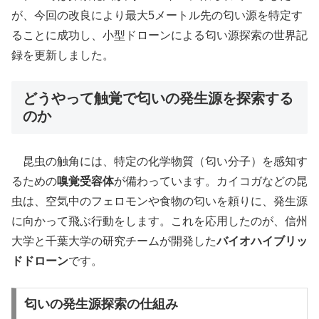
が、今回の改良により最大5メートル先の匂い源を特定す
ることに成功し、小型ドローンによる匂い源探索の世界記
録を更新しました。
どうやって触覚で匂いの発生源を探索する
のか
昆虫の触角には、特定の化学物質（匂い分子）を感知す
るための
嗅覚受容体
が備わっています。カイコガなどの昆
虫は、空気中のフェロモンや食物の匂いを頼りに、発生源
に向かって飛ぶ行動をします。これを応用したのが、信州
大学と千葉大学の研究チームが開発した
バイオハイブリッ
ドドローン
です。
匂いの発生源探索の仕組み