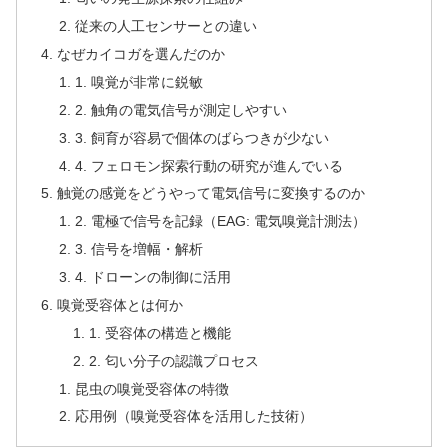
従来の人工センサーとの違い
なぜカイコガを選んだのか
1. 嗅覚が非常に鋭敏
2. 触角の電気信号が測定しやすい
3. 飼育が容易で個体のばらつきが少ない
4. フェロモン探索行動の研究が進んでいる
触覚の感覚をどうやって電気信号に変換するのか
2. 電極で信号を記録（EAG: 電気嗅覚計測法）
3. 信号を増幅・解析
4. ドローンの制御に活用
嗅覚受容体とは何か
1. 受容体の構造と機能
2. 匂い分子の認識プロセス
昆虫の嗅覚受容体の特徴
応用例（嗅覚受容体を活用した技術）