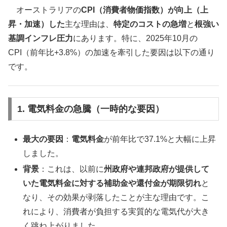
オーストラリアの
CPI（消費者物価指数）が向上（上
昇・加速）した
主な理由は、
特定のコストの急増
と
根強い
基調インフレ圧力
にあります。特に、2025年10月の
CPI（前年比+3.8%）の加速を牽引した要因は以下の通り
です。
1. 電気料金の急騰（一時的な要因）
最大の要因
：
電気料金
が前年比で37.1%と大幅に上昇
しました。
背景
：これは、以前に
州政府や連邦政府が提供して
いた電気料金に対する補助金や還付金が期限切れ
と
なり、その効果が剥落したことが主な理由です。こ
れにより、消費者が負担する実質的な電気代が大き
く跳ね上がりました。