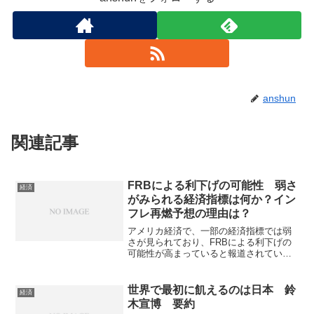
anshun
関連記事
FRBによる利下げの可能性 弱さ
経済
がみられる経済指標は何か？イン
フレ再燃予想の理由は？
アメリカ経済で、一部の経済指標では弱
さが見られており、FRBによる利下げの
可能性が高まっていると報道されていま
す。弱さの見える経済指標は何か、利下
げが確実視されない理由は何かを知るこ
とができます。
世界で最初に飢えるのは日本 鈴
経済
木宣博 要約