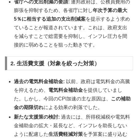
省庁への支出削減の要請:
連邦政府は、公務員費用の
膨張を抑制するため、各省庁に対し
年次予算の最大
5％に相当する追加の支出削減案
を提示するよう求め
ていることが報道されています。これは、政府支出
を減らすことで総需要を抑制し、インフレ圧力を間
接的に弱めることを狙った動きです。
2. 生活費支援（対象を絞った対策）
過去の電気料金補助金:
以前、政府は電気料金の高騰
を抑えるため、
電気料金補助金
を提供していまし
た。しかし、今回のCPI加速の主な原因は、
この補助
金の期限切れ
による効果の剥落でした。
新たな支援策の検討:
過去には、所得税減税や電気料
金補助金の拡大・延長など、インフレを助長しない
ように配慮した
生活費軽減対策
を予算案に盛り込む