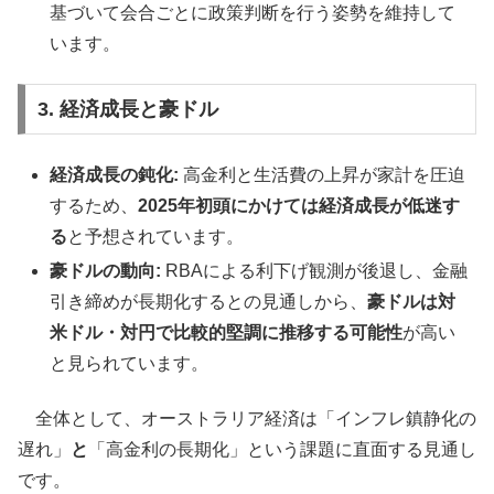
基づいて会合ごとに政策判断を行う姿勢を維持して
います。
3. 経済成長と豪ドル
経済成長の鈍化:
高金利と生活費の上昇が家計を圧迫
するため、
2025年初頭にかけては経済成長が低迷す
る
と予想されています。
豪ドルの動向:
RBAによる利下げ観測が後退し、金融
引き締めが長期化するとの見通しから、
豪ドルは対
米ドル・対円で比較的堅調に推移する可能性
が高い
と見られています。
全体として、オーストラリア経済は「インフレ鎮静化の
遅れ」
と
「高金利の長期化」という課題に直面する見通し
です。