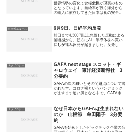
世界情勢の変化で食糧危機が現実のもの
となっています。自給率が低く海外から
の輸入に依存してきた日本は食の安全保
障に大きな問題を抱えていますが、それ
を解決するような動きは見られていませ
ん。なぜ、食糧危機が起こるのか、その
6月9日、日経平均反発
科学系ニュース
時に自給率が低いとどうなるのか、どう
前日まで4,300円以上急落した反動による
すれば自給率を高めることができるのか
値頃感から、朝方にAI・半導体株へ買い
を知ることができる本になっています。
戻しが進み反発が起きました。反発した
銘柄は何かや本日発表されるアメリカの
CPIの影響はどうか知ることができます。
GAFA next stage スコット・ギ
テクノロジー
ャロウェイ 東洋経済新報社 3
分要約
GAFAの次の狙いとその問題点について書
かれた本。コロナ禍というパンデミック
がますます追い風となる中で、GAFA市場
の独占とそれを規制できない政府の弱体
化の現状とどうすべきかが書かれてい
る。
なぜ日本からGAFAは生まれない
テクノロジー
のか 山根節 牟田陽子 3分要
約
GAFAを始めとしたビックテック企業の台