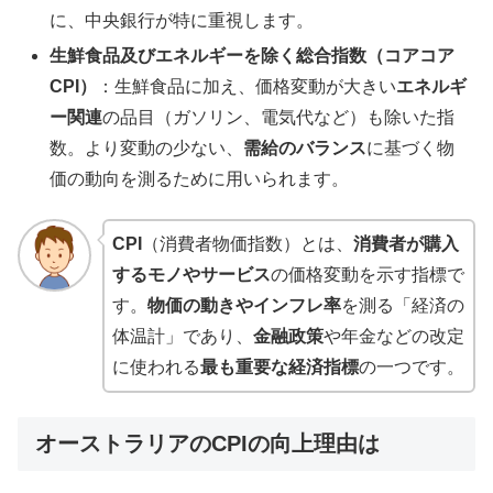
に、中央銀行が特に重視します。
生鮮食品及びエネルギーを除く総合指数（コアコア
CPI）
：生鮮食品に加え、価格変動が大きい
エネルギ
ー関連
の品目（ガソリン、電気代など）も除いた指
数。より変動の少ない、
需給のバランス
に基づく物
価の動向を測るために用いられます。
CPI
（消費者物価指数）とは、
消費者が購入
するモノやサービス
の価格変動を示す指標で
す。
物価の動きやインフレ率
を測る「経済の
体温計」であり、
金融政策
や年金などの改定
に使われる
最も重要な経済指標
の一つです。
オーストラリアのCPIの向上理由は