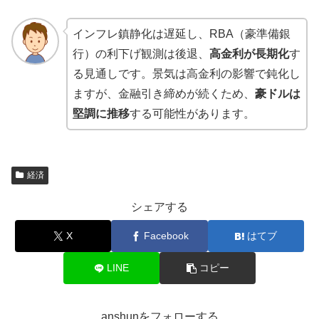
インフレ鎮静化は遅延し、RBA（豪準備銀
行）の利下げ観測は後退、
高金利が長期化
す
る見通しです。景気は高金利の影響で鈍化し
ますが、金融引き締めが続くため、
豪ドルは
堅調に推移
する可能性があります。
経済
シェアする
X
Facebook
はてブ
LINE
コピー
anshunをフォローする