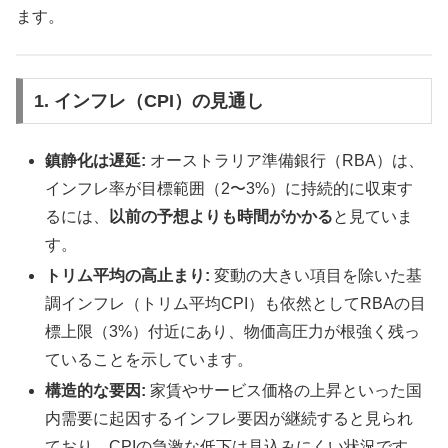
ます。
1. インフレ（CPI）の見通し
鎮静化は遅延:
オーストラリア準備銀行（RBA）は、
インフレ率が目標範囲（2〜3%）に持続的に収束す
るには、
以前の予想よりも時間がかかる
と見ていま
す。
トリム平均の高止まり:
変動の大きい項目を除いた基
調インフレ（トリム平均CPI）も依然としてRBAの目
標上限（3%）付近にあり、物価高圧力が根強く残っ
ていることを示しています。
構造的な要因:
家賃やサービス価格の上昇といった国
内需要に起因するインフレ要因が継続すると見られ
ており、CPIの急激な低下は見込みにくい状況です。