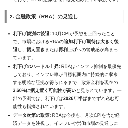
2. 金融政策（RBA）の見通し
利下げ観測の後退:
10月CPIが予想を上回ったこと
で、市場におけるRBAの
追加利下げ期待は大きく後
退
し、
据え置き
または
再利上げ
への警戒感が高まっ
ています。
利下げのハードル上昇:
RBAはインフレ抑制を最優先
しており、インフレ率が目標範囲内に持続的に収束
する明確な証拠が得られるまで、政策金利を現在の
3.60%に据え置く可能性が高い
と見られています。一
部の予測では、利下げは
2026年半ば
までずれ込む可
能性も指摘されています。
データ次第の政策:
RBAは今後も、月次CPIを含む経
済データを注視し、インフレや労働市場の見通しに