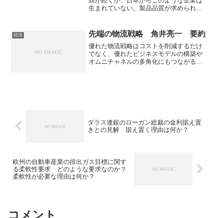
頭が続くが、日本からこのような企業は
生まれていない。製品品質が求められた
時代から共感などが求められる時代に変
化したことについていけていないことが
GAFAが日本で生まれない大きな要因。な
先端の物流戦略 角井亮一 要約
経済
ぜ日本からGAFAが生まれないのか、どう
優れた物流戦略はコストを削減するだけ
すれば日本にチャンスがあるのかを知る
でなく、優れたビジネスモデルの構築や
ことのできる本になています。
オムニチャネルの多角化にもつながるこ
とで、今後その重要性は増していきま
す。優れた物流戦略を持つ企業の事例か
ら物流戦略の重要性を知ることができる
本になっています。
ダラス連銀のローガン総裁の金利据え置
きとの見解 据え置く理由は何か？
欧州の自動車産業の排出ガス目標に関す
る柔軟性要求 どのような要求なのか？
柔軟性が必要な理由は何か？
コメント