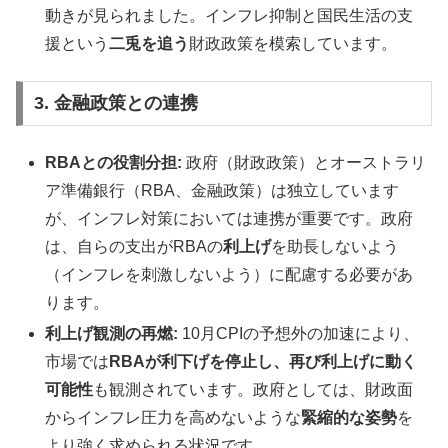
動きが見られました。インフレ抑制と国民生活の支
援という
二兎を追う
財政政策を模索しています。
3. 金融政策との連携
RBAとの役割分担:
政府（財政政策）とオーストラリ
ア準備銀行（RBA、金融政策）は独立しています
が、インフレ対策においては連携が重要です。政府
は、自らの支出がRBAの
利上げ
を助長しないよう
（インフレを刺激しないよう）に配慮する必要があ
ります。
利上げ観測の再燃:
10月CPIの予想外の加速により、
市場では
RBAが利下げを停止し、再び利上げに動く
可能性
も観測されています。政府としては、財政面
からインフレ圧力を高めないような
緊縮的な姿勢
を
より強く求められる状況です。