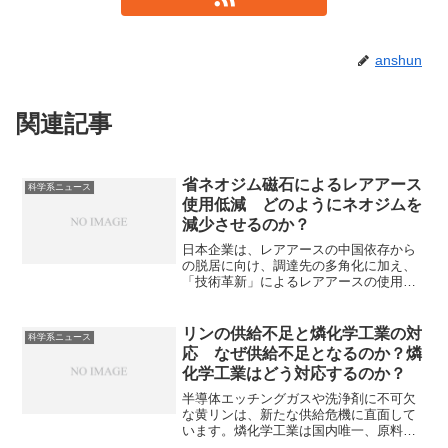
anshun
関連記事
省ネオジム磁石によるレアアース
科学系ニュース
使用低減 どのようにネオジムを
減少させるのか？
日本企業は、レアアースの中国依存から
の脱居に向け、調達先の多角化に加え、
「技術革新」によるレアアースの使用量
減少を検討しています。省ネオジム磁石
は希少なネオジムを、安価で豊富なラン
タンやセリウムに一部置き換えた磁石で
リンの供給不足と燐化学工業の対
科学系ニュース
す。どのように置き換えるのか知ること
応 なぜ供給不足となるのか？燐
ができます。
化学工業はどう対応するのか？
半導体エッチングガスや洗浄剤に不可欠
な黄リンは、新たな供給危機に直面して
います。燐化学工業は国内唯一、原料の
黄リンから一貫生産を行うメーカーで世