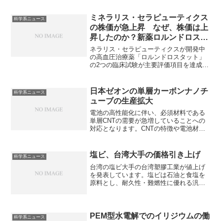
界的なリン争奪戦が激化に伴い、ベトナ
ム一辺倒だった輸入先を多様化し、調達
ミネラリス・セラピューティクス
科学系ニュース
ルートの安定化を急いでいます。リンが
の株価が急上昇 なぜ、株価は上
供給不足になっている理由やその他の調
昇したのか？新薬ロルンドロスタ
達先にどこがあるか知ることができま
ットの特徴は何か？
す。
ネラリス・セラピューティクスが開発中
の高血圧治療薬「ロルンドロスタット」
の2つの臨床試験が主要評価項目を達成し
たとの発表から同社の株価が急上昇して
います。ロルンドロスタットの特徴や何
に期待されているのか、従来の治療薬と
日本ゼオンの単層カーボンナノチ
科学系ニュース
の違いを知ることができる記事になって
ューブの生産拡大
います。
電池の高性能化に伴い、必須材料である
単層CNTの需要が急増していることへの
対応となります。CNTの特徴や電池材料
としてどのように利用されるのかを知る
ことができます。
塩ビ、台湾大手の価格引き上げ
科学系ニュース
台湾の塩ビ大手の台湾塑膠工業が値上げ
を発表しています。塩ビは石油と食塩を
原料とし、耐久性・難燃性に優れる汎用
樹脂です。値上げの理由や世界的な市況
を知ることができます。
PEM型水電解でのイリジウムの働
科学系ニュース