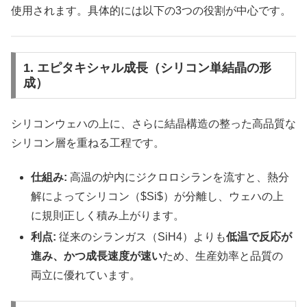
使用されます。具体的には以下の3つの役割が中心です。
1. エピタキシャル成長（シリコン単結晶の形
成）
シリコンウェハの上に、さらに結晶構造の整った高品質な
シリコン層を重ねる工程です。
仕組み:
高温の炉内にジクロロシランを流すと、熱分
解によってシリコン（$Si$）が分離し、ウェハの上
に規則正しく積み上がります。
利点:
従来のシランガス（SiH4）よりも
低温で反応が
進み、かつ成長速度が速い
ため、生産効率と品質の
両立に優れています。