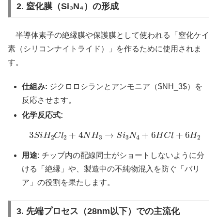
2. 窒化膜（Si₃N₄）の形成
半導体素子の絶縁膜や保護膜として使われる「窒化ケイ
素（シリコンナイトライド）」を作るために使用されま
す。
仕組み:
ジクロロシランとアンモニア（$NH_3$）を
反応させます。
化学反応式:
3
S
i
H
2
C
l
2
+
4
N
H
3
→
S
i
3
N
4
+
6
H
C
l
+
6
H
2
用途:
チップ内の配線同士がショートしないように分
ける「絶縁」や、製造中の不純物混入を防ぐ「バリ
ア」の役割を果たします。
3. 先端プロセス（28nm以下）での主流化