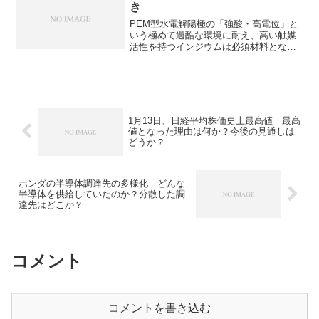
き
PEM型水電解陽極の「強酸・高電位」と
いう極めて過酷な環境に耐え、高い触媒
活性を持つインジウムは必須材料となっ
ています。PEM型水電解装置の仕組みや
なぜ高い触媒活性を持つのか知ることが
できます。
1月13日、日経平均株価史上最高値 最高
値となった理由は何か？今後の見通しは
どうか？
ホンダの半導体調達先の多様化 どんな
半導体を供給していたのか？分散した調
達先はどこか？
コメント
コメントを書き込む