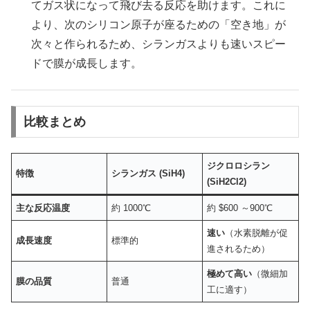
てガス状になって飛び去る反応を助けます。これに
より、次のシリコン原子が座るための「空き地」が
次々と作られるため、シランガスよりも速いスピー
ドで膜が成長します。
比較まとめ
ジクロロシラン
特徴
シランガス (SiH4​)
(SiH2​Cl2​)
主な反応温度
約 1000℃
約 $600 ～900℃
速い
（水素脱離が促
成長速度
標準的
進されるため）
極めて高い
（微細加
膜の品質
普通
工に適す）