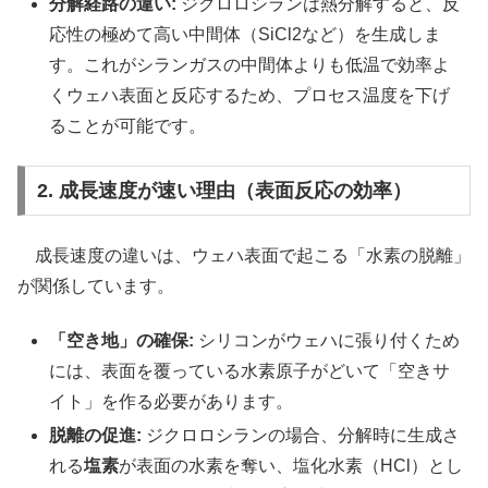
分解経路の違い:
ジクロロシランは熱分解すると、反
応性の極めて高い中間体（SiCl2など）を生成しま
す。これがシランガスの中間体よりも低温で効率よ
くウェハ表面と反応するため、プロセス温度を下げ
ることが可能です。
2. 成長速度が速い理由（表面反応の効率）
成長速度の違いは、ウェハ表面で起こる「水素の脱離」
が関係しています。
「空き地」の確保:
シリコンがウェハに張り付くため
には、表面を覆っている水素原子がどいて「空きサ
イト」を作る必要があります。
脱離の促進:
ジクロロシランの場合、分解時に生成さ
れる
塩素
が表面の水素を奪い、塩化水素（HCl）とし