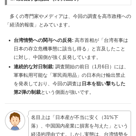
多くの専門家やメディアは、今回の調査を高市政権への
「経済的報復」とみています。
台湾情勢への関与への反発:
高市首相が「台湾有事は
日本の存立危機事態に該当し得る」と言及したこと
に対し、中国側が強く反発しています。
連続的な対日制裁:
調査開始の前日（1月6日）には、
軍事転用可能な「軍民両用品」の日本向け輸出禁止
を発表しており、今回の調査は
日本を狙い撃ちした
第2弾の制裁
という側面が強いです。
名目上は「日本産が不当に安く（31%下
落）、中国国内産業に損害を与えた」という
経済的理由です。しかし実態は、台湾情勢を