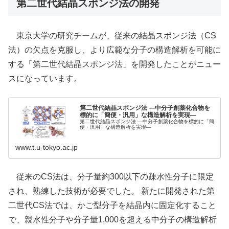
第二世代結晶スポンジ法の開発
東京大学の研究チームが、従来の結晶スポンジ法（CS
法）の欠点を克服し、より広範な分子の構造解析を可能に
する「第二世代結晶スポンジ法」を開発したことがニュー
スになっています。
第二世代結晶スポンジ法 ―中分子創薬化合物を
標的に「簡便・汎用」な構造解析を実現―
第二世代結晶スポンジ法 ―中分子創薬化合物を標的に「簡
便・汎用」な構造解析を実現―
www.t.u-tokyo.ac.jp
従来のCS法は、分子量約300以下の疎水性分子に限定
され、熟練した技術が必要でした。 ​新たに開発された第
二世代CS法では、かご型分子を結晶内に固定化すること
で、親水性分子や分子量1,000を超える中分子の構造解析