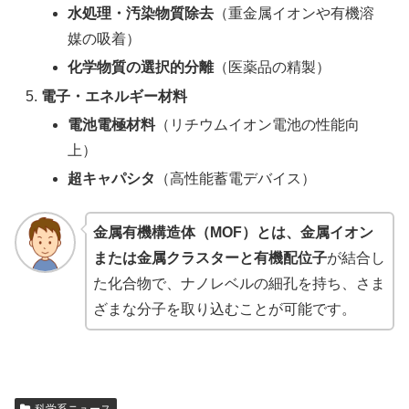
水処理・汚染物質除去
（重金属イオンや有機溶
媒の吸着）
化学物質の選択的分離
（医薬品の精製）
電子・エネルギー材料
電池電極材料
（リチウムイオン電池の性能向
上）
超キャパシタ
（高性能蓄電デバイス）
金属有機構造体（MOF）とは、金属イオン
または金属クラスターと有機配位子
が結合し
た化合物で、ナノレベルの細孔を持ち、さま
ざまな分子を取り込むことが可能です。
科学系ニュース