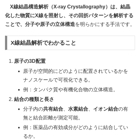
X線結晶構造解析（X-ray Crystallography）は、結晶
化した物質にX線を照射し、その回折パターンを解析する
ことで、分子や原子の立体構造
を明らかにする手法です。
X線結晶解析でわかること
原子の3D配置
原子が空間的にどのように配置されているかを
ナノスケールで可視化できる。
例：タンパク質や有機化合物の立体構造。
結合の種類と長さ
分子内の
共有結合
、
水素結合
、
イオン結合
の有
無と結合距離が測定可能。
例：医薬品の有効成分がどのように結合してい
るか。