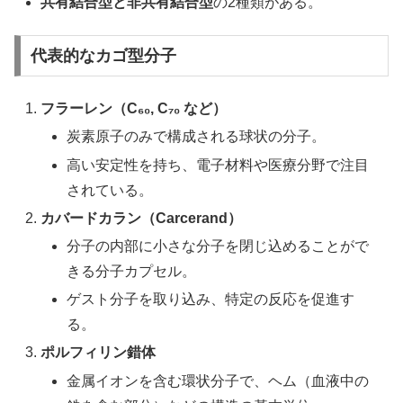
共有結合型と非共有結合型
の2種類がある。
代表的なカゴ型分子
フラーレン（C₆₀, C₇₀ など）
炭素原子のみで構成される球状の分子。
高い安定性を持ち、電子材料や医療分野で注目
されている。
カバードカラン（Carcerand）
分子の内部に小さな分子を閉じ込めることがで
きる分子カプセル。
ゲスト分子を取り込み、特定の反応を促進す
る。
ポルフィリン錯体
金属イオンを含む環状分子で、ヘム（血液中の