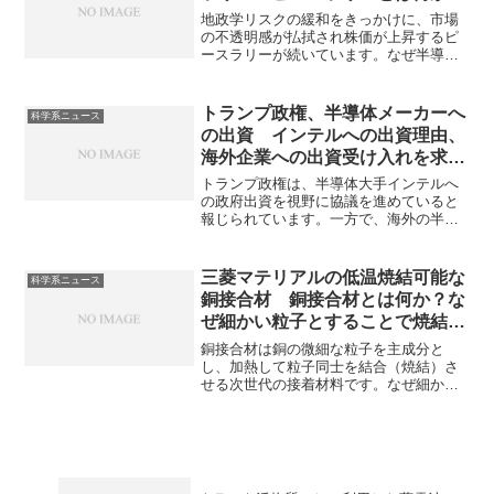
由を知ることができます。
地政学リスクの緩和をきっかけに、市場
の不透明感が払拭され株価が上昇するピ
ースラリーが続いています。なぜ半導体
株の上昇が目立つのかや今後の見通しは
どうか知ることができます。
トランプ政権、半導体メーカーへ
科学系ニュース
の出資 インテルへの出資理由、
海外企業への出資受け入れを求め
ない理由は何か？
トランプ政権は、半導体大手インテルへ
の政府出資を視野に協議を進めていると
報じられています。一方で、海外の半導
体メーカーに対しては、政府からの支援
と引き換えに出資を受け入れることを要
求しない方針であると報じられていま
三菱マテリアルの低温焼結可能な
科学系ニュース
す。トランプ政権の半導体政策の概略や
銅接合材 銅接合材とは何か？な
海外の半導体メーカー出資を受け入れる
ぜ細かい粒子とすることで焼結が
ことを要求しない理由を知ることができ
起きるのか？
ます。
銅接合材は銅の微細な粒子を主成分と
し、加熱して粒子同士を結合（焼結）さ
せる次世代の接着材料です。なぜ細かい
粒子とすることで焼結が起きるのかや三
菱マテリアルの新製品の特徴は何かを知
ることができます。