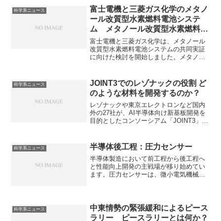
富士電機と三菱ガス化学のメタノ
科学系ニュース
ール改質型水素燃料電池システ
ム メタノール改質型水素燃料電
池システムとは何か？改質器の役
富士電機と三菱ガス化学は、メタノール
割は何か？
改質型水素燃料電池システムの共同実証
に向けた検討を開始しました。メタノー
ルを燃料とし、改質器で水素を生成して
燃料電池で発電するメタノール改質型水
素燃料電池は水素インフラが未整備な場
JOINT3でのレゾナックの役割 ど
科学系ニュース
所でも燃料電池システムを導入しやすく
のような材料を開発するのか？
なるシステムです。どのような仕組みな
のかを知ることができます。
レゾナックや東京エレクトロンなど国内
外の27社が、AI半導体向け新基板開発を
目的としたコンソーシアム「JOINT3」を
設立しました。レゾナックは幹事企業と
して、活動を主導することに加え、感光
性フィルム材料などの開発を行うとされ
半導体後工程：圧力センサー
科学系ニュース
ています。感光性フィルムとは何か、ど
半導体製造において前工程から後工程へ
のような要求性能があるのかを知ること
と性能向上開発の主戦場が移り始めてい
ができます。
ます。圧力センサーは、微小電気機械シ
ステム（MEMS）技術で作られ、圧力に
よって変形するダイヤフラム（隔膜）な
どの微細な機械構造と、それを電気信号
に変換する回路を一体形成したデバイス
中東情勢の緊張緩和によるピース
科学系ニュース
です。その仕組みや直接接合が必要な理
ラリー ピースラリーとは何か？