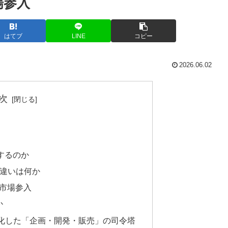
場参入
はてブ
LINE
コピー
2026.06.02
次
するのか
の違いは何か
V市場参入
か
適化した「企画・開発・販売」の司令塔