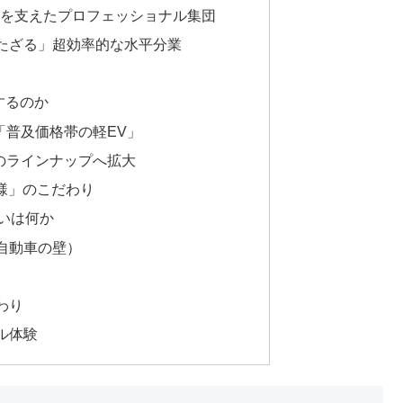
明期を支えたプロフェッショナル集団
持たざる」超効率的な水平分業
するのか
弾は「普及価格帯の軽EV」
車種のラインナップへ拡大
様」のこだわり
いは何か
軽自動車の壁）
わり
タル体験