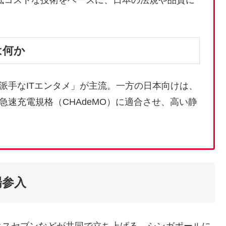
低コストな技術をベースに、日本の法規や品質に
は何か
派手なITエンタメ」が主流。一方の日本向けは、
速充電規格（CHAdeMO）に適合させ、高い静
場参入
スセブンなどが共同で立ち上げる、シンガポールに