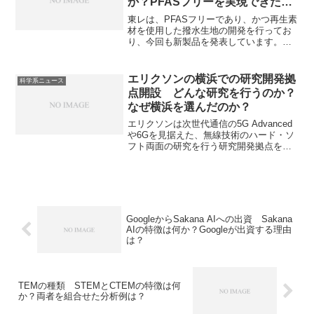
か？PFASフリーを実現できた理
は何か、赤方偏移やラグランジュ点とは
由は何か？
何かなどを知ることができます。
東レは、PFASフリーであり、かつ再生素
材を使用した撥水生地の開発を行ってお
り、今回も新製品を発表しています。撥
水生地の仕組みやPFASフリーを実現でき
た理由、どのように繊維で凹凸を作成す
るのかを知ることができます。
エリクソンの横浜での研究開発拠
科学系ニュース
点開設 どんな研究を行うのか？
なぜ横浜を選んだのか？
エリクソンは次世代通信の5G Advanced
や6Gを見据えた、無線技術のハード・ソ
フト両面の研究を行う研究開発拠点を横
浜に開設することを発表しています。具
体的な開発内容やなぜ横浜を選んだのか
を知ることができます。
GoogleからSakana AIへの出資 Sakana
AIの特徴は何か？Googleが出資する理由
は？
TEMの種類 STEMとCTEMの特徴は何
か？両者を組合せた分析例は？