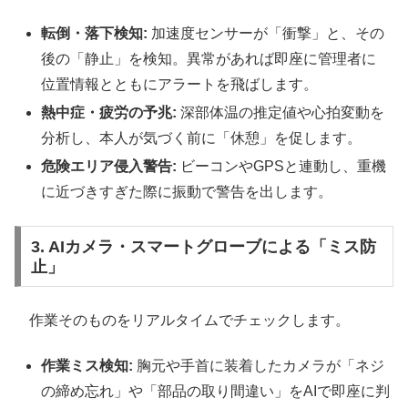
転倒・落下検知:
加速度センサーが「衝撃」と、その
後の「静止」を検知。異常があれば即座に管理者に
位置情報とともにアラートを飛ばします。
熱中症・疲労の予兆:
深部体温の推定値や心拍変動を
分析し、本人が気づく前に「休憩」を促します。
危険エリア侵入警告:
ビーコンやGPSと連動し、重機
に近づきすぎた際に振動で警告を出します。
3. AIカメラ・スマートグローブによる「ミス防
止」
作業そのものをリアルタイムでチェックします。
作業ミス検知:
胸元や手首に装着したカメラが「ネジ
の締め忘れ」や「部品の取り間違い」をAIで即座に判