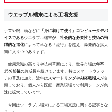
ウエラブル端末による工場支援
手首や腕、頭などに
「身に着けて使う」コンピュータデバ
イス
であるウエラブル端末が、
社会的な必要性
と
技術の飛
躍的な進化
によって単なる「流行」を超え、爆発的な拡大
期に入りつつあります。
健康意識の高まりや技術革新により、世界市場は
年率
15％前後
の急成長を続けています。特にスマートウォッ
チの普及に加え、近年は
スマートリング
や
AI搭載端末
が台
頭しており、個人から医療・産業現場まで利用シーンが急
速に拡大しています。
今回はウエラブル端末による工場支援に関する記事とな
ります。