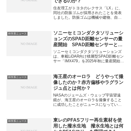
できるのか？
住友理工がトヨタのレクサス「LX」に、
同社の防振ゴムが採用されたことを発表
しました。防振ゴムは機械や建物、自動
車などで発生する振動や衝撃を吸収し、
伝達を軽減するゴム製品です。どのよう
な種類の防振ゴムがあるのか、なぜ、振
ソニーセミコンダクタソリューシ
科学系ニュース
動や衝撃を吸収できるのかを知ることが
ョンズのSPAD距離センサーの量
できます。
産開始 SPAD距離センサーとは
何か？
ソニーセミコンダクタソリューションズ
は、車載LiDAR向け積層型SPAD距離セン
サー「IMX479」を2025年秋に量産開始す
る予定です。新製品は高解像度と高速性
を同時に実現し自動運転レベル3以上の実
現に貢献するとされています。SPAD距離
海王星のオーロラ どうやって撮
科学系ニュース
センサーの仕組みや高い感度をもつ理由
像したのか？赤方偏移やラグラン
を知ることができます。
ジュ点とは何か？
NASAのジェームズ・ウェッブ宇宙望遠
鏡が、海王星のオーロラを撮像すること
に成功したことがニュースになっていま
す。海王星にもオーロラがあることが分
かっていましたが、海王星のオーロラは
淡く、可視光ではなく、紫外線であるな
東レのPFASフリー再生素材を使
科学系ニュース
どの理由から観測、撮像が難しくなって
用した撥水生地 撥水生地とは何
いました。ジェームズウェッブ望遠鏡と