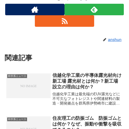
anshun
関連記事
信越化学工業の半導体露光材向け
科学系ニュース
新工場 露光材とは何か？新工場
設立の理由は何か？
信越化学工業は最先端のEUV露光などに
不可欠なフォトレジストや関連材料の製
造・開発拠点を群馬県伊勢崎市に建設し
ています。なぜフォトレジストを強化す
るのかや信越化学のフォトレジストの特
徴を知ることができます。
住友理工の防振ゴム 防振ゴムと
科学系ニュース
は何か？なぜ、振動や衝撃を吸収