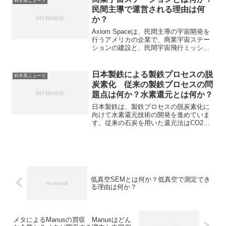
科学系ニュース
ることができます。
民間主導で運営される理由は何
か？
Axiom Spaceは、民間主導の宇宙開発を
行うアメリカの企業で、商業宇宙ステー
ションの建設と、民間宇宙飛行ミッショ
ンの運営を主な事業としています。商業
宇宙ステーションは民間企業が開発・運
用する宇宙施設であり、ISSの後継として
日本製鉄による製鉄プロセスの脱
科学系ニュース
宇宙空間の商業利用を拡大することを目
炭素化 従来の製鉄プロセスの問
指しています。民間企業が主導する理由
題点は何か？水素還元とは何か？
や検討されている技術の詳細を知ること
ができます。
日本製鉄は、製鉄プロセスの脱炭素化に
向けて水素還元技術の開発を進めていま
す。従来の石炭を用いた還元法はCO2の
排出が多く大量のエネルギーを消費する
ことが問題点となり、水素還元法が注目
を集めています。水素還元法の内容、メ
リット、問題点やその解決方法について
知ることができます。
低真空SEMとは何か？低真空で測定でき
る理由は何か？
メタによるManusの買収 Manusはどん