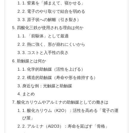
1. 窒素を「捕まえて、寝かせる」
2. 電子のやり取りで結合を弱める
3. 原子状への解離（引き裂き）
四酸化三鉄が使用される理由は何か
1. 「前駆体」として最適
2. 熱に強く、形が崩れにくいから
3. コストと入手性の良さ
助触媒とは何か
1. 化学的助触媒（活性を上げる）
2. 構造的助触媒（寿命や形を維持する）
身近な例：光触媒と助触媒
まとめ
酸化カリウムやアルミナの助触媒としての働きは
1. 酸化カリウム（K2O）：活性を高める「電子の運
び屋」
2. アルミナ（Al2O3）：寿命を延ばす「骨格」