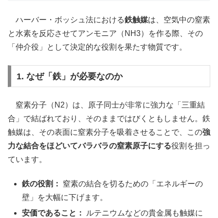
ハーバー・ボッシュ法における
鉄触媒
は、空気中の窒素
と水素を反応させてアンモニア（NH3）を作る際、その
「仲介役」として決定的な役割を果たす物質です。
1. なぜ「鉄」が必要なのか
窒素分子（N2）は、原子同士が非常に強力な「三重結
合」で結ばれており、そのままではびくともしません。鉄
触媒は、その表面に窒素分子を吸着させることで、この
強
力な結合をほどいてバラバラの窒素原子にする
役割を担っ
ています。
鉄の役割：
窒素の結合を切るための「エネルギーの
壁」を大幅に下げます。
安価であること：
ルテニウムなどの貴金属も触媒に