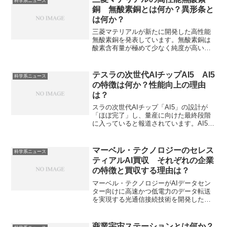
科学系ニュース
銅 無酸素銅とは何か？異形条と
は何か？
三菱マテリアルが新たに開発した高性能
無酸素銅を発表しています。無酸素銅は
酸素含有量が極めて少なく純度が高い純
銅です。最高の導電性・熱伝導性を持
ち、高温下でも水素脆化を起こさない利
点を持っています。水素脆性が起きる理
テスラの次世代AIチップAI5 AI5
科学系ニュース
由や異形条とは何かを知ることができま
の特徴は何か？性能向上の理由
す。
は？
スラの次世代AIチップ「AI5」の設計が
「ほぼ完了」し、量産に向けた最終段階
に入っていると報道されています。AI5チ
ップの特徴や性能向上の手法、競合他社
との比較について知ることができます。
マーベル・テクノロジーのセレス
科学系ニュース
ティアルAI買収 それぞれの企業
の特徴と買収する理由は？
マーベル・テクノロジーがAIデータセン
ター向けに高速かつ低電力のデータ転送
を実現する光通信接続技術を開発した米
国の新興企業セレスティアルAIの買収を
検討しています。セレスティアルAIの光
通信接続技術の特徴と買収する理由を知
商業宇宙ステーションとは何か？