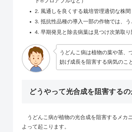
ド®フロアブルなど）
2. 風通しを良くする栽培管理適切な株
3. 抵抗性品種の導入一部の作物では、
4. 早期発見と除去病葉は見つけ次第取
うどんこ病は植物の葉や茎、
妨げ成長を阻害する病気のこ
どうやって光合成を阻害するの
うどんこ病が植物の光合成を阻害するメカニ
よって起こります。