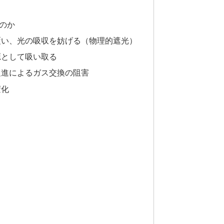
のか
を覆い、光の吸収を妨げる（物理的遮光）
源として吸い取る
化促進によるガス交換の阻害
変化